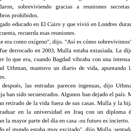
aron, sobreviviendo gracias a reuniones secretas
ibros prohibidos.
gado educado en El Cairo y que vivió en Londres duran
cuenta, recuerda esas reuniones.
e era como oxígeno", dijo. "Así es cómo sobrevivimos
ue derrocado en 2003, Mulla estaba extasiada. Le dijo
ser lo que era, cuando Bagdad vibraba con una intensa 
 Uthman, mantuvo un diario de vida, apuntando l
es.
 después, las entradas parecen ingenuas, dijo Uthma
eja han sido secuestrados. Algunos han dejado el país. 
n retirado de la vida fuera de sus casas. Mulla y la h
raduar en la universidad en Iraq con un diploma d
n la mayor parte del día en casa -su futuro es incierto.
odo el mundo estaba muy excitado", dijo Mulla, sentada