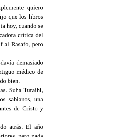
mplemente quiero
ijo que los libros
sta hoy, cuando se
adora crítica del
uf al-Rasafo, pero
todavía demasiado
antiguo médico de
ndo bien.
as. Suha Turaihi,
los sabianos, una
ntes de Cristo y
ndo atrás. El año
eriores, pero nada