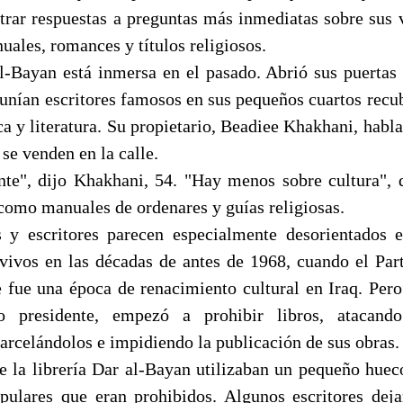
trar respuestas a preguntas más inmediatas sobre sus v
ales, romances y títulos religiosos.
al-Bayan está inmersa en el pasado. Abrió sus puertas
unían escritores famosos en sus pequeños cuartos recub
ica y literatura. Su propietario, Beadiee Khakhani, hab
 se venden en la calle.
nte", dijo Khakhani, 54. "Hay menos sobre cultura", 
 como manuales de ordenares y guías religiosas.
s y escritores parecen especialmente desorientados 
ivos en las décadas de antes de 1968, cuando el Par
e fue una época de renacimiento cultural en Iraq. Per
o presidente, empezó a prohibir libros, atacando
carcelándolos e impidiendo la publicación de sus obras.
 la librería Dar al-Bayan utilizaban un pequeño hueco
opulares que eran prohibidos. Algunos escritores deja