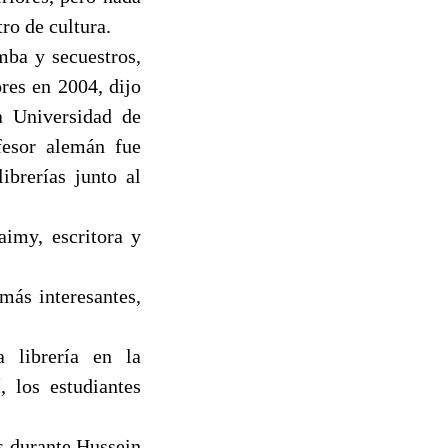
ro de cultura.
mba y secuestros,
ores en 2004, dijo
a Universidad de
fesor alemán fue
brerías junto al
aimy, escritora y
más interesantes,
a librería en la
, los estudiantes
os durante Hussein