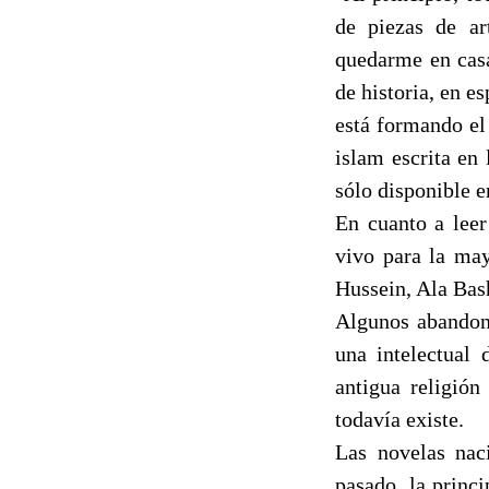
de piezas de ar
quedarme en casa"
de historia, en e
está formando el
islam escrita en 
sólo disponible e
En cuanto a leer
vivo para la may
Hussein, Ala Bash
Algunos abandona
una intelectual 
antigua religió
todavía existe.
Las novelas naci
pasado, la princi