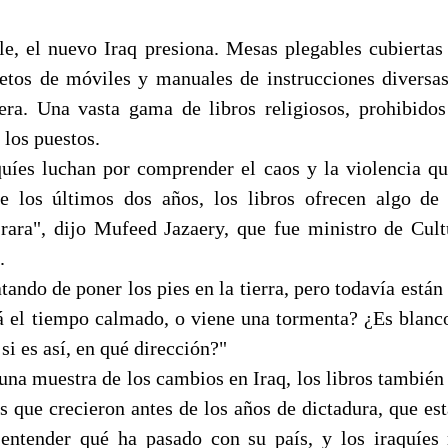
lle, el nuevo Iraq presiona. Mesas plegables cubierta
letos de móviles y manuales de instrucciones diversa
era. Una vasta gama de libros religiosos, prohibid
 los puestos.
quíes luchan por comprender el caos y la violencia 
e los últimos dos años, los libros ofrecen algo de
rara", dijo Mufeed Jazaery, que fue ministro de Cult
.
atando de poner los pies en la tierra, pero todavía están 
stá el tiempo calmado, o viene una tormenta? ¿Es blanc
si es así, en qué dirección?"
una muestra de los cambios en Iraq, los libros también 
os que crecieron antes de los años de dictadura, que es
 entender qué ha pasado con su país, y los iraquíe