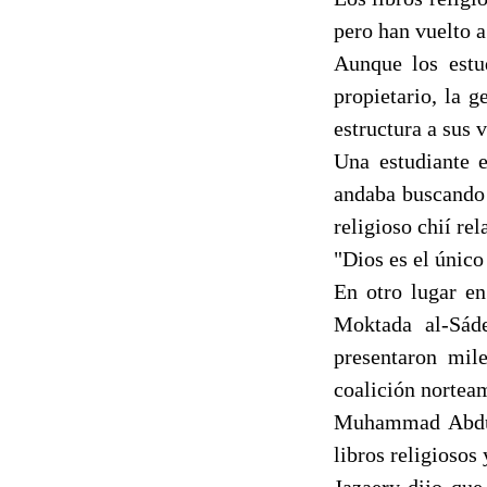
pero han vuelto 
Aunque los estud
propietario, la 
estructura a sus
Una estudiante e
andaba buscando 
religioso chií r
"Dios es el único
En otro lugar en
Moktada al-Sáde
presentaron mil
coalición norteam
Muhammad Abdul 
libros religiosos 
Jazaery dijo que