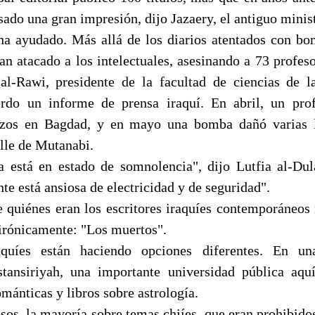
ado una gran impresión, dijo Jazaery, el antiguo minist
ha ayudado. Más allá de los diarios atentados con bo
an atacado a los intelectuales, asesinando a 73 profes
al-Rawi, presidente de la facultad de ciencias de l
rdo un informe de prensa iraquí. En abril, un pro
azos en Bagdad, y en mayo una bomba dañó varias li
lle de Mutanabi.
a está en estado de somnolencia", dijo Lutfia al-Dul
nte está ansiosa de electricidad y de seguridad".
e quiénes eran los escritores iraquíes contemporáneos 
irónicamente: "Los muertos".
quíes están haciendo opciones diferentes. En un
ansiriyah, una importante universidad pública aquí
mánticas y libros sobre astrología.
osos, la mayoría sobre temas chiíes, que eran prohibid