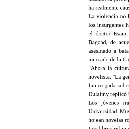
ha realmente caus
La violencia no 
los insurgentes h
el doctor Esam 
Bagdad, de acue
asesinado a bal
mercado de la Ca
"Ahora la cultur
novelista. "La ge
Interrogada sobr
Dulaimy replicó 
Los jóvenes ira
Universidad Must
hojean novelas ro
Los libros religi