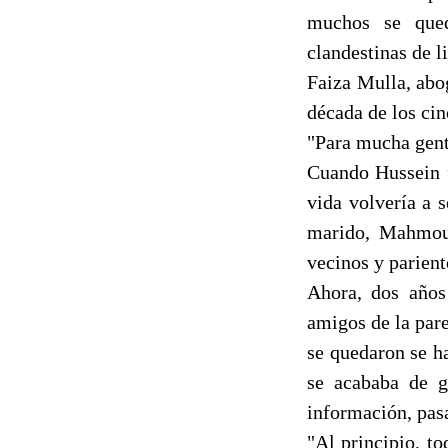
muchos se qued
clandestinas de l
Faiza Mulla, abo
década de los cin
"Para mucha gent
Cuando Hussein f
vida volvería a 
marido, Mahmoud
vecinos y parient
Ahora, dos años
amigos de la par
se quedaron se ha
se acababa de g
información, pasa
"Al principio, t