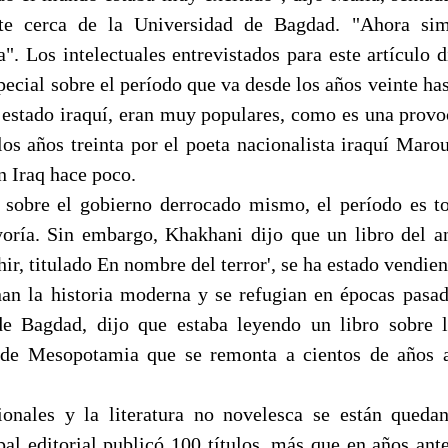
te cerca de la Universidad de Bagdad. "Ahora si
. Los intelectuales entrevistados para este artículo d
special sobre el período que va desde los años veinte ha
 estado iraquí, eran muy populares, como es una provoc
los años treinta por el poeta nacionalista iraquí Maro
n Iraq hace poco.
 sobre el gobierno derrocado mismo, el período es 
oría. Sin embargo, Khakhani dijo que un libro del 
ir, titulado En nombre del terror', se ha estado vendie
n la historia moderna y se refugian en épocas pasad
de Bagdad, dijo que estaba leyendo un libro sobre 
n de Mesopotamia que se remonta a cientos de años a
onales y la literatura no novelesca se están queda
pal editorial publicó 100 títulos, más que en años ant