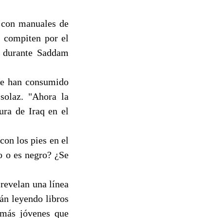
s con manuales de
s compiten por el
os durante Saddam
que han consumido
 solaz. "Ahora la
ura de Iraq en el
con los pies en el
o o es negro? ¿Se
revelan una línea
tán leyendo libros
s más jóvenes que