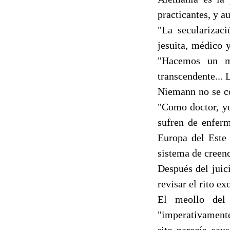
practicantes, y a
"La secularizaci
jesuita, médico 
"Hacemos un m
transcendente... 
Niemann no se co
"Como doctor, yo
sufren de enfer
Europa del Este 
sistema de creenc
Después del juic
revisar el rito e
El meollo del 
"imperativamente"
rito parecía cau