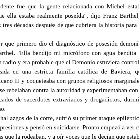
dente fue que la gente relacionada con Michel esta
e ella estaba realmente poseída", dijo Franz Barthe
 tres décadas después de que cubriera la historia para 
er que primero dio el diagnóstico de posesión demo
arthel. "Ella bendijo mi micrófono con agua bendita
a radio y era probable que el Demonio estuviera contro
ada en una estricta familia católica de Baviera, q
icano II y coqueteaba con grupos religiosos marginale
se rebelaban contra la autoridad y experimentaban con 
cados de sacerdotes extraviados y drogadictos, durm
no.
hallazgos de la corte, sufrió su primer ataque epilépti
epresiones y pensó en suicidarse. Pronto empezó a ver 
as que la rodeaban, y a oír voces que le decían que est