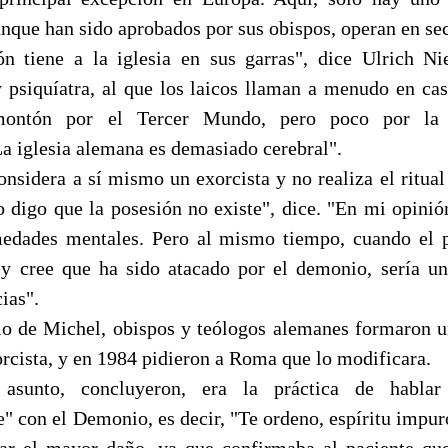
unque han sido aprobados por sus obispos, operan en sec
ón tiene a la iglesia en sus garras", dice Ulrich N
y psiquíatra, al que los laicos llaman a menudo en ca
ontón por el Tercer Mundo, pero poco por la
La iglesia alemana es demasiado cerebral".
nsidera a sí mismo un exorcista y no realiza el ritua
 digo que la posesión no existe", dice. "En mi opinión
medades mentales. Pero al mismo tiempo, cuando el p
y cree que ha sido atacado por el demonio, sería un
ias".
io de Michel, obispos y teólogos alemanes formaron 
xorcista, y en 1984 pidieron a Roma que lo modificara.
asunto, concluyeron, era la práctica de hablar
 con el Demonio, es decir, "Te ordeno, espíritu impuro
sar el mayor daño, ya que confirmaba al paciente que