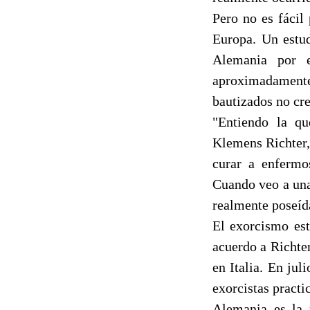
Pero no es fácil
Europa. Un estud
Alemania por e
aproximadamente 
bautizados no cre
"Entiendo la qu
Klemens Richter, 
curar a enfermo
Cuando veo a una 
realmente poseíd
El exorcismo es
acuerdo a Richte
en Italia. En ju
exorcistas practi
Alemania es la 