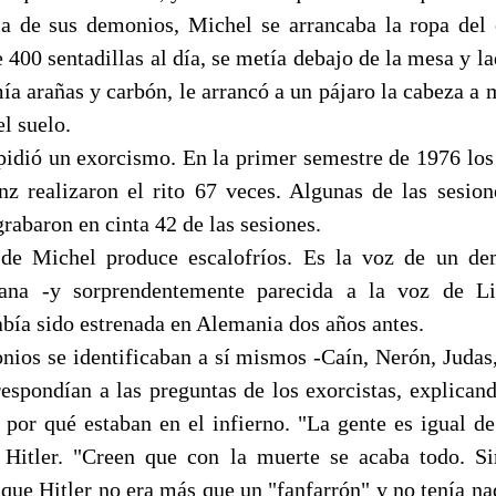
ia de sus demonios, Michel se arrancaba la ropa del 
400 sentadillas al día, se metía debajo de la mesa y l
ía arañas y carbón, le arrancó a un pájaro la cabeza a
el suelo.
idió un exorcismo. En la primer semestre de 1976 los
z realizaron el rito 67 veces. Algunas de las sesio
grabaron en cinta 42 de las sesiones.
de Michel produce escalofríos. Es la voz de un de
ana -y sorprendentemente parecida a la voz de Li
abía sido estrenada en Alemania dos años antes.
nios se identificaban a sí mismos -Caín, Nerón, Judas, 
 respondían a las preguntas de los exorcistas, explican
o por qué estaban en el infierno. "La gente es igual de
ó Hitler. "Creen que con la muerte se acaba todo. S
 que Hitler no era más que un "fanfarrón" y no tenía na