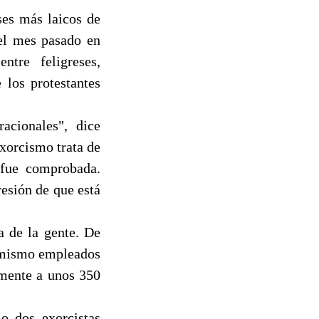
ses más laicos de
 el mes pasado en
tre feligreses,
 los protestantes
acionales", dice
exorcismo trata de
 fue comprobada.
resión de que está
 de la gente. De
o mismo empleados
amente a unos 350
o dos exorcistas