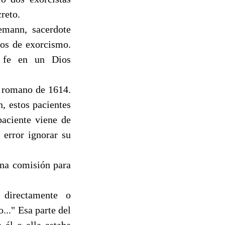
reto.
iemann, sacerdote
sos de exorcismo.
 fe en un Dios
l romano de 1614.
, estos pacientes
aciente viene de
 error ignorar su
una comisión para
 directamente o
..." Esa parte del
 él o ella estaba