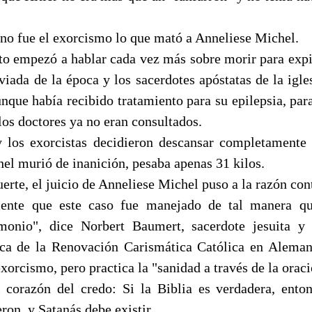
no fue el exorcismo lo que mató a Anneliese Michel.
 empezó a hablar cada vez más sobre morir para expi
viada de la época y los sacerdotes apóstatas de la igl
nque había recibido tratamiento para su epilepsia, para
los doctores ya no eran consultados.
y los exorcistas decidieron descansar completamente
el murió de inanición, pesaba apenas 31 kilos.
rte, el juicio de Anneliese Michel puso a la razón cont
ente que este caso fue manejado de tal manera q
monio", dice Norbert Baumert, sacerdote jesuita y 
ica de la Renovación Carismática Católica en Aleman
 exorcismo, pero practica la "sanidad a través de la oraci
l corazón del credo: Si la Biblia es verdadera, ento
ron, y Satanás debe existir.