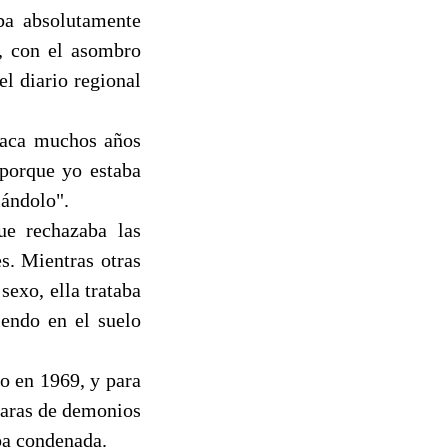
ba absolutamente
l, con el asombro
el diario regional
níaca muchos años
 porque yo estaba
lándolo".
ue rechazaba las
s. Mientras otras
sexo, ella trataba
iendo en el suelo
co en 1969, y para
caras de demonios
aba condenada.