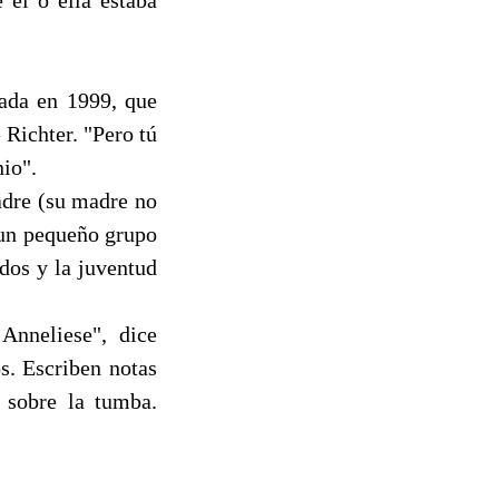
ada en 1999, que
 Richter. "Pero tú
io".
adre (su madre no
 un pequeño grupo
dos y la juventud
Anneliese", dice
s. Escriben notas
n sobre la tumba.