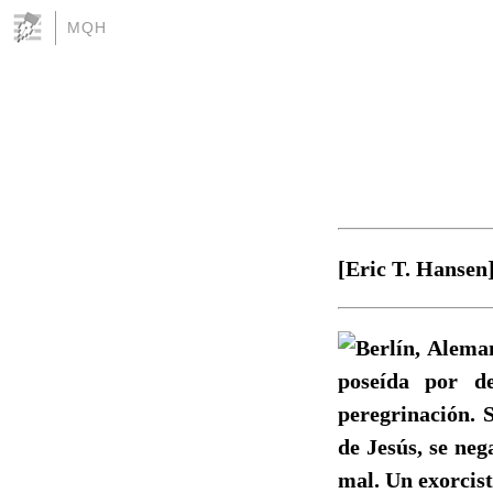
MQH
[Eric T. Hansen
Berlín, Alema
poseída por d
peregrinación. 
de Jesús, se ne
mal. Un exorcist