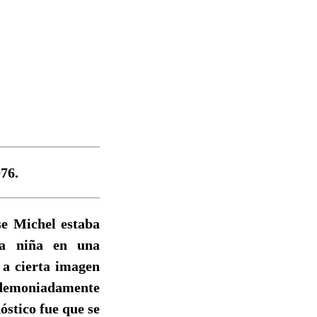
76.
se Michel estaba
la niña en una
 a cierta imagen
endemoniadamente
óstico fue que se