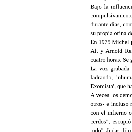
Bajo la influenc
compulsivamente 
durante días, com
su propia orina d
En 1975 Michel p
Alt y Arnold Ren
cuatro horas. Se 
La voz grabada 
ladrando, inhum
Exorcista', que h
A veces los demo
otros- e incluso
con el infierno 
cerdos", escupi
todo". Judas dijo