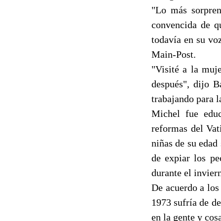
"Lo más sorpren
convencida de qu
todavía en su voz
Main-Post.
"Visité a la muj
después", dijo B
trabajando para l
Michel fue educ
reformas del Vat
niñas de su edad 
de expiar los pe
durante el invier
De acuerdo a los 
1973 sufría de d
en la gente y cos