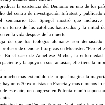
 predicar la existencia del Demonio en uno de los paí
io del centro de investigación Infratest y publicado
l semanario Der Spiegel mostró que inclusive en
un tercio de los católicos bautizados y la mitad de
en en la vida después de la muerte.
eja de que los teólogos alemanes son demasiado r
profesor de ciencias litúrgicas en Muenster. "Pero el 
s. En el caso de Anneliese Michel, la enfermedad
paciente y la apoyo en sus fantasías, elle tiene la imp
a".
tá mucho más extendido de lo que imagina la mayoría
r, hay unos 70 exorcistas en Francia y más o menos l
lio de este año, un congreso en Polonia reunió supuest
cantes.
principal excepción en Europa. Aquí, sólo hay uno 