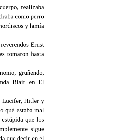
cuerpo, realizaba
adraba como perro
 mordiscos y lamía
 reverendos Ernst
nes tomaron hasta
monio, gruñendo,
nda Blair en El
Lucifer, Hitler y
do qué estaba mal
 estúpida que los
implemente sigue
da que decir en el