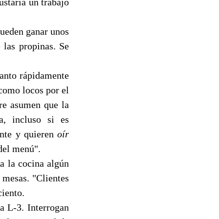
ustaría un trabajo
pueden ganar unos
 las propinas. Se
tanto rápidamente
 como locos por el
pre asumen que la
a, incluso si es
ente y quieren
oír
 del menú".
a la cocina algún
 mesas. "Clientes
ciento.
a L-3. Interrogan