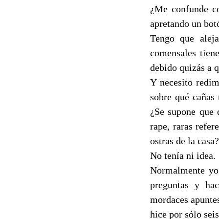
¿Me confunde co
apretando un bot
Tengo que alej
comensales tiene
debido quizás a 
Y necesito redim
sobre qué cañas 
¿Se supone que d
rape, raras refer
ostras de la casa?
No tenía ni idea.
Normalmente yo 
preguntas y hac
mordaces apuntes
hice por sólo sei