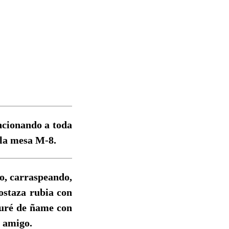
uncionando a toda
 la mesa M-8.
do, carraspeando,
ostaza rubia con
puré de ñame con
n amigo.