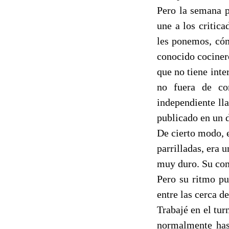
Pero la semana p
une a los critic
les ponemos, cóm
conocido cociner
que no tiene inte
no fuera de co
independiente ll
publicado en un d
De cierto modo, e
parrilladas, era u
muy duro. Su com
Pero su ritmo pu
entre las cerca d
Trabajé en el tu
normalmente hast