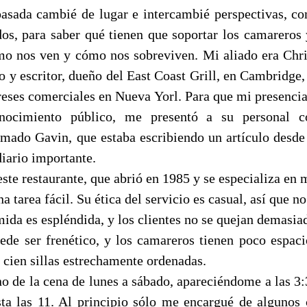
asada cambié de lugar e intercambié perspectivas, co
ados, para saber qué tienen que soportar los camareros 
o nos ven y cómo nos sobreviven. Mi aliado era Chri
o y escritor, dueño del East Coast Grill, en Cambridge,
reses comerciales en Nueva Yorl. Para que mi presencia
nocimiento público, me presentó a su personal c
amado Gavin, que estaba escribiendo un artículo desde 
iario importante.
ste restaurante, que abrió en 1985 y se especializa en 
na tarea fácil. Su ética del servicio es casual, así que n
ida es espléndida, y los clientes no se quejan demasia
ede ser frenético, y los camareros tienen poco espac
e cien sillas estrechamente ordenadas.
rno de la cena de lunes a sábado, apareciéndome a las 
a las 11. Al principio sólo me encargué de algunos