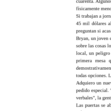
cuarenta. Algunos
físicamente menos
Si trabajan a jo
45 mil dólares a
preguntan si acas
Bryan, un joven 
sobre las cosas l
local, un peligr
primera mesa qu
demostrativament
todas opciones. 
Adquiero un nuev
pedido especial.
verbales", la gen
Las puertas se a