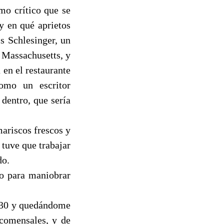
mo crítico que se
y en qué aprietos
s Schlesinger, un
 Massachusetts, y
 en el restaurante
omo un escritor
dentro, que sería
mariscos frescos y
o tuve que trabajar
do.
io para maniobrar
3:30 y quedándome
 comensales, y de