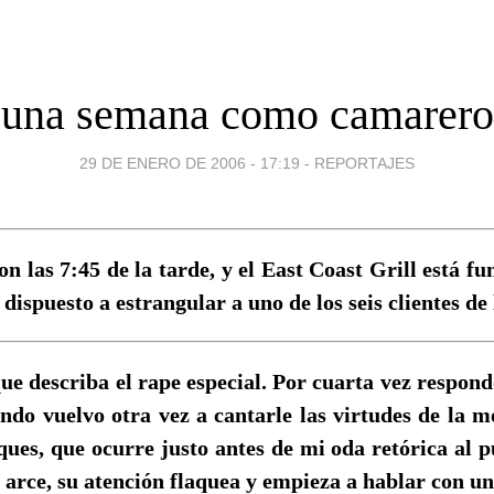
una semana como camarero
29 DE ENERO DE 2006 - 17:19
-
REPORTAJES
n las 7:45 de la tarde, y el East Coast Grill está f
dispuesto a estrangular a uno de los seis clientes de
ue describa el rape especial. Por cuarta vez respon
ndo vuelvo otra vez a cantarle las virtudes de la m
ques, que ocurre justo antes de mi oda retórica al 
 arce, su atención flaquea y empieza a hablar con u