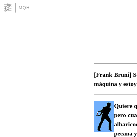
MQH
[Frank Bruni] So
máquina y estoy 
Quiere q
pero cua
albarico
pecana y