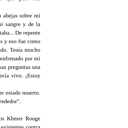
o abejas sobre mi
mi sangre y de la
taba... De repente
es y eso fue como
ado. Tenía mucho
esenfrenado por mi
sas preguntas una
avía vivo. ¡Estoy
er estado muerto.
rededor".
 los Khmer Rouge
existentes contra