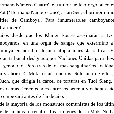
mano Número Cuatro', el título que le otorgó su cole
Pot (‘Hermano Número Uno'). Hun Sen, el primer mini
itler de Camboya'. Para innumerables camboyano
Carnicero'.
años desde que los Khmer Rouge asesinaran a 1.7 
mboyanos, en una orgía de sangre que exterminó a
mboya en nombre de una utopía marxista radical. E
 un tribunal designado por Naciones Unidas para llevar
se genocidio. Pero tres de los más sanguinarios soció
n y ahora Ta Mok- están muertos. Sólo uno de ellos
ch, que dirigía la cárcel de torturas en Tuol Sleng, 
los demás tienen edades entre los setenta y ochenta año
o empezará antes de fin de año.
de la mayoría de los monstruos comunistas de los últi
te de cuentas terrenal de los crímenes de Ta Mok. No ha