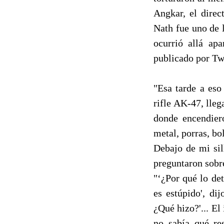
Angkar, el direc
Nath fue uno de l
ocurrió allá apa
publicado por Tw
"Esa tarde a eso
rifle AK-47, lle
donde encendier
metal, porras, bo
Debajo de mi sil
preguntaron sobre
"‘¿Por qué lo det
es estúpido', di
¿Qué hizo?'... E
no sabía qué re