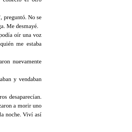
, preguntó. No se
rga. Me desmayé.
podía oír una voz
 quién me estaba
caron nuevamente
osaban y vendaban
ros desaparecían.
zaron a morir uno
la noche. Viví así