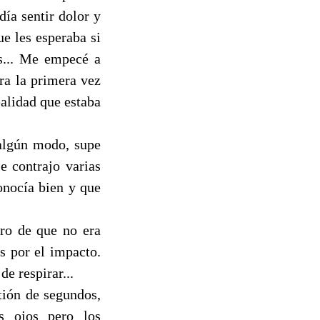
día sentir dolor y
e les esperaba si
as... Me empecé a
ra la primera vez
ealidad que estaba
 algún modo, supe
e contrajo varias
onocía bien y que
uro de que no era
os por el impacto.
e respirar...
tión de segundos,
s ojos pero los