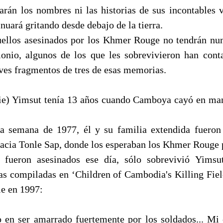
arán los nombres ni las historias de sus incontables v
nuará gritando desde debajo de la tierra.
ellos asesinados por los Khmer Rouge no tendrán nun
monio, algunos de los que les sobrevivieron han conta
ves fragmentos de tres de esas memorias.
ie) Yimsut tenía 13 años cuando Camboya cayó en ma
ma semana de 1977, él y su familia extendida fueron
acia Tonle Sap, donde los esperaban los Khmer Rouge 
 fueron asesinados ese día, sólo sobrevivió Yimsut
las compiladas en ‘Children of Cambodia's Killing Field
le en 1997:
o en ser amarrado fuertemente por los soldados... M