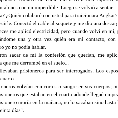
ntalones con un imperdible. Luego se volvió a sentar.
a? ¿Quién colaboró con usted para traicionara Angkar?'
ecirle. Conectó el cable al soquete y me dio una desca
eces me aplicó electricidad, pero cuando volví en mí, 
tándome una y otra vez quién era mi contacto, con
o yo no podía hablar.
on sacar de mí la confesión que querían, me apli
ta que me derrumbé en el suelo...
llevaban prisioneros para ser interrogados. Los esp
 cuarto.
sioneros volvían con cortes o sangre en sus cuerpos; ot
risioneros que estaban en el cuarto adonde llegué empe
isionero moría en la mañana, no lo sacaban sino hasta 
einta días".