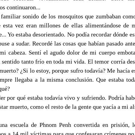
os continuaron...
 familiar sonido de los mosquitos que zumbaban com
 esta vez eran millones de ellas alimentándose de 
e... Yo estaba desorientado. No podía recordar dónde es
puse a sudar. Recordé las cosas que habían pasado ant
 mi cabeza. Sentí el agudo dolor de mi cuerpo embot
 sentido tanto frío en toda mi vida. El temor corría d
 muerto? ¿Si lo estoy, porque sufro todavía? Me hacía e
empre llegaba a la misma conclusión. Que estaba tod
qué?
er por qué estaba todavía vivo y sufriendo. Podría hab
tar muerto, como el resto de la gente que yacía a mi al
una escuela de Phnom Penh convertida en prisión,
nos a 14 mil víctimas para que confesaran crímenes no 