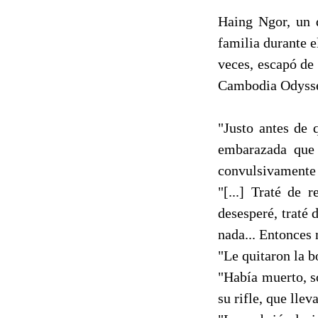
Haing Ngor, un 
familia durante e
veces, escapó de
Cambodia Odyssey
"Justo antes de 
embarazada que 
convulsivamente c
"[...] Traté de 
desesperé, traté 
nada... Entonces 
"Le quitaron la b
"Había muerto, s
su rifle, que lle