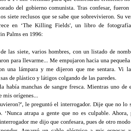
torado del gobierno comunista. Tras confesar, fueron
os siete reclusos que se sabe que sobrevivieron. Su ve
rece en ‘The Killing Fields', un libro de fotograf
in Palms en 1996:
 de las siete, varios hombres, con un listado de nom
garon para llevarme... Me empujaron hacia una pequeña c
on una lámpara y me dijeron que me sentara. Vi lar
lsas de plástico y látigos colgando de las paredes.
la había manchas de sangre fresca. Mientras uno de e
 mis orígenes...
uvieron?', le preguntó el interrogador. Dije que no lo
jo. ‘Nunca atrapa a gente que no es culpable. Ahora,
l interrogador me dijo que confesara, pues de otro modo
sponder. Amarró un cable eléctrico a mis esposas y