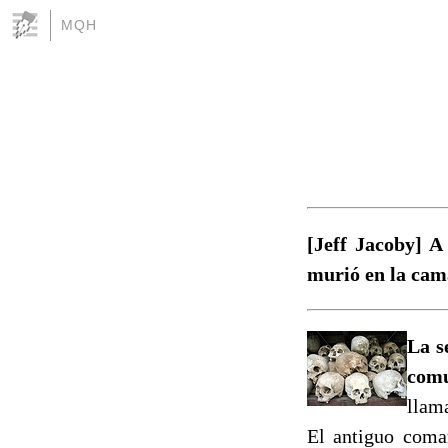
MQH
[Jeff Jacoby] A
murió en la cama
La s
comu
llama
El antiguo coma