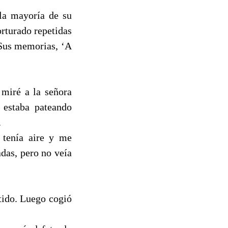
la mayoría de su
orturado repetidas
 Sus memorias, ‘A
 miré a la señora
 estaba pateando
.
o tenía aire y me
adas, pero no veía
tido. Luego cogió