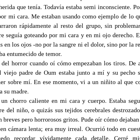
herida que tenía. Todavía estaba semi inconsciente. Po
 por mi cara. Me estaban usando como ejemplo de lo qu
arraron rápidamente al resto del grupo, sin problem
re seguía goteando por mi cara y en mi ojo derecho. E
s en los ojos -no por la sangre ni el dolor, sino por la r
aba entumecido de temor.
 del horror cuando oí cómo empezaban los tiros. De
El viejo padre de Oum estaba junto a mí y su pecho s
aer sobre mí. En ese momento, vi a un niñito al que c
a su madre.
 un chorro caliente en mi cara y cuerpo. Estaba seg
re del niño, o quizás sus tejidos cerebrales destrozad
n breves pero horrorosos gritos. Pude oír cómo dejaban d
n cámara lenta; era muy irreal. Ocurrió todo en cues
uedo recordar vívidamente cada detalle. Cerré mi