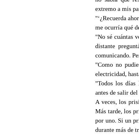
extremo a mis pa
"‘¿Recuerda ahor
me ocurría qué d
"No sé cuántas v
distante pregun
comunicando. Per
"Como no pudier
electricidad, has
"Todos los días 
antes de salir del
A veces, los pri
Más tarde, los p
por uno. Si un pr
durante más de tr