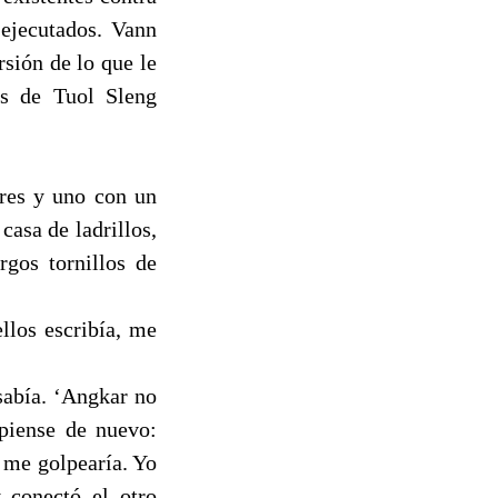
 ejecutados. Vann
rsión de lo que le
ías de Tuol Sleng
bres y uno con un
asa de ladrillos,
gos tornillos de
llos escribía, me
 sabía. ‘Angkar no
 piense de nuevo:
 me golpearía. Yo
 conectó el otro