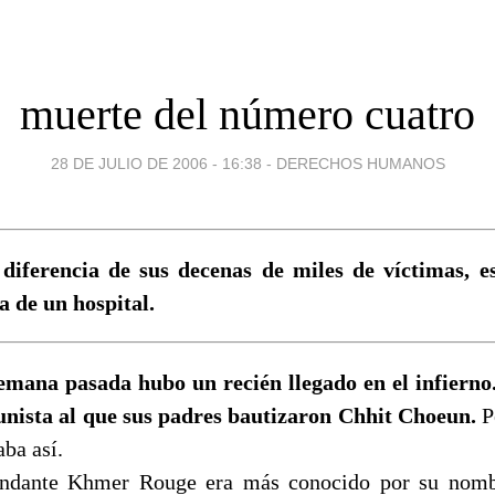
muerte del número cuatro
28 DE JULIO DE 2006 - 16:38
-
DERECHOS HUMANOS
 diferencia de sus decenas de miles de víctimas, es
 de un hospital.
emana pasada hubo un recién llegado en el infierno.
nista al que sus padres bautizaron Chhit Choeun.
Pe
ba así.
ndante Khmer Rouge era más conocido por su nomb