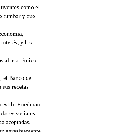
fluyentes como el
de tumbar y que
 economía,
interés, y los
los al académico
, el Banco de
 sus recetas
a estilo Friedman
idades sociales
ca aceptadas.
tan agresivamente