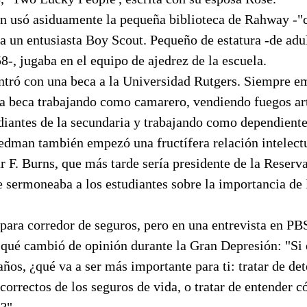
n usó asiduamente la pequeña biblioteca de Rahway -"c
ra un entusiasta Boy Scout. Pequeño de estatura -de ad
-, jugaba en el equipo de ajedrez de la escuela.
entró con una beca a la Universidad Rutgers. Siempre e
 beca trabajando como camarero, vendiendo fuegos arti
diantes de la secundaria y trabajando como dependiente
iedman también empezó una fructífera relación intelect
r F. Burns, que más tarde sería presidente de la Reserva
sermoneaba a los estudiantes sobre la importancia de l
para corredor de seguros, pero en una entrevista en PB
 qué cambió de opinión durante la Gran Depresión: "Si 
años, ¿qué va a ser más importante para ti: tratar de de
 correctos de los seguros de vida, o tratar de entender c
s?"