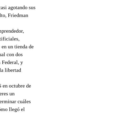
asi agotando sus
ulto, Friedman
mprendedor,
ficiales,
 en un tienda de
ual con dos
 Federal, y
a libertad
S en octubre de
eres un
terminar cuáles
ómo llegó el