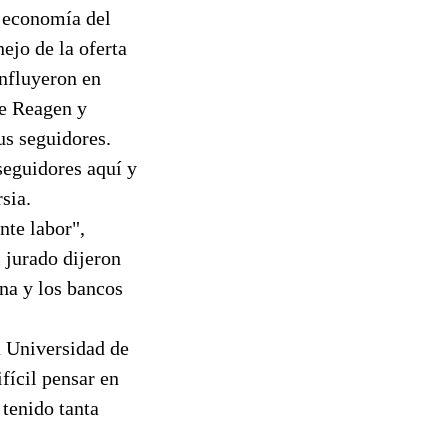
a economía del
ejo de la oferta
influyeron en
te Reagen y
us seguidores.
seguidores aquí y
sia.
nte labor",
 jurado dijeron
na y los bancos
a Universidad de
fícil pensar en
tenido tanta