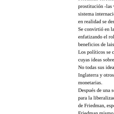
prostitución -las
sistema internaci
en realidad se de
Se convirtió en l
enfatizando el rol
beneficios de lai
Los políticos se 
cuyas ideas sobre
No todas sus ide
Inglaterra y otro
monetarias.
Después de una se
para la liberaliz
de Friedman, espe
Friedman mismo d