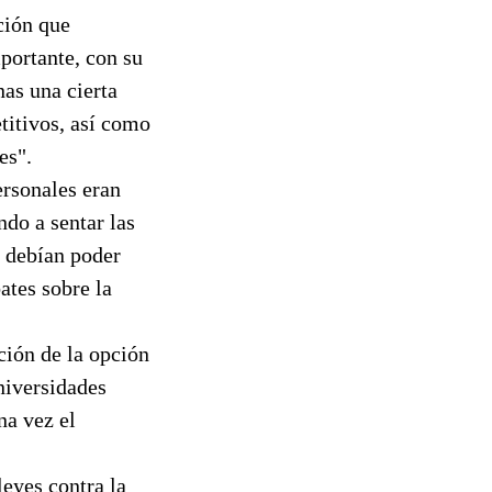
ción que
portante, con su
as una cierta
titivos, así como
es".
ersonales eran
ndo a sentar las
s debían poder
ates sobre la
ción de la opción
universidades
na vez el
eyes contra la