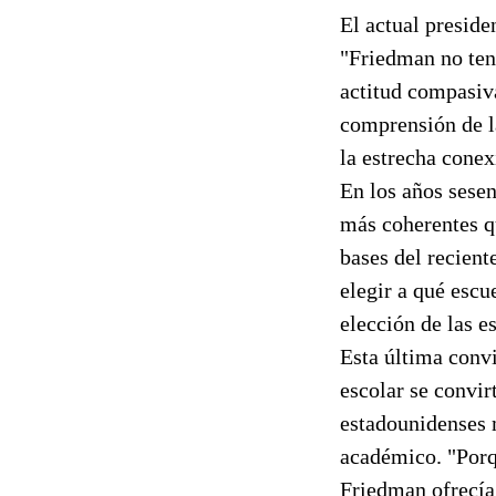
El actual preside
"Friedman no ten
actitud compasiva
comprensión de l
la estrecha conex
En los años sese
más coherentes qu
bases del recient
elegir a qué escu
elección de las e
Esta última conv
escolar se convir
estadounidenses 
académico. "Porqu
Friedman ofrecía 