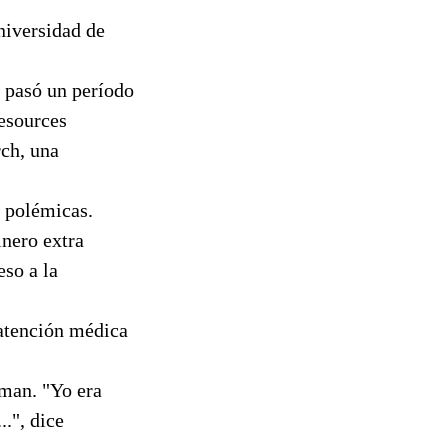
niversidad de
 pasó un período
esources
ch, una
 polémicas.
inero extra
eso a la
 atención médica
dman. "Yo era
..", dice