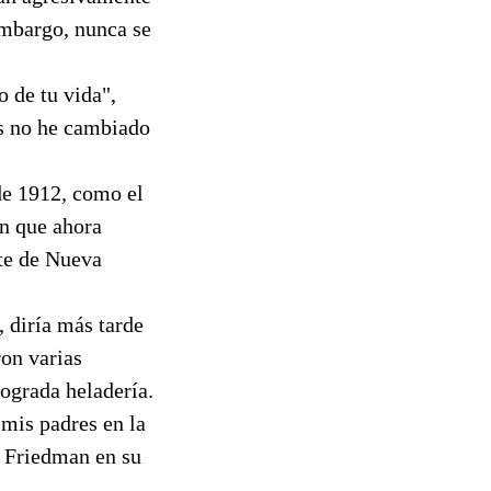
 embargo, nunca se
o de tu vida",
as no he cambiado
de 1912, como el
ón que ahora
rte de Nueva
, diría más tarde
on varias
ograda heladería.
 mis padres en la
ó Friedman en su