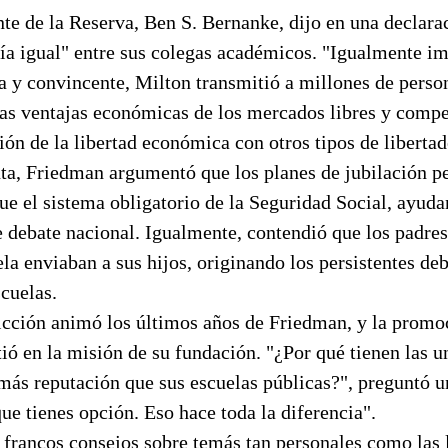
nte de la Reserva, Ben S. Bernanke, dijo en una declara
ía igual" entre sus colegas académicos. "Igualmente im
 y convincente, Milton transmitió a millones de person
as ventajas económicas de los mercados libres y compe
ión de la libertad económica con otros tipos de libertad
nta, Friedman argumentó que los planes de jubilación p
e el sistema obligatorio de la Seguridad Social, ayuda
e debate nacional. Igualmente, contendió que los padre
ela enviaban a sus hijos, originando los persistentes deb
scuelas.
icción animó los últimos años de Friedman, y la promo
tió en la misión de su fundación. "¿Por qué tienen las 
más reputación que sus escuelas públicas?", preguntó u
e tienes opción. Eso hace toda la diferencia".
francos consejos sobre temás tan personales como las l