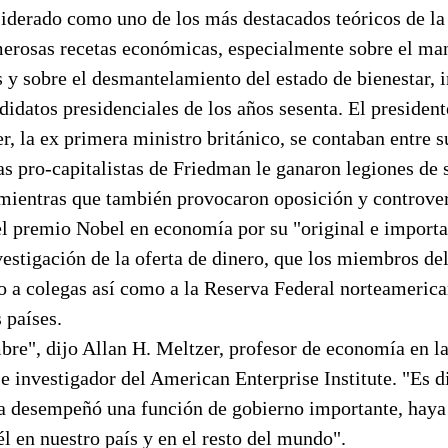
iderado como uno de los más destacados teóricos de l
merosas recetas económicas, especialmente sobre el man
s y sobre el desmantelamiento del estado de bienestar, 
didatos presidenciales de los años sesenta. El presiden
, la ex primera ministro británico, se contaban entre s
as pro-capitalistas de Friedman le ganaron legiones de 
 mientras que también provocaron oposición y controver
el premio Nobel en economía por su "original e importa
estigación de la oferta de dinero, que los miembros del
o a colegas así como a la Reserva Federal norteamerica
 países.
bre", dijo Allan H. Meltzer, profesor de economía en l
 investigador del American Enterprise Institute. "Es di
a desempeñó una función de gobierno importante, haya 
l en nuestro país y en el resto del mundo".