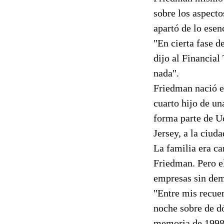
sobre los aspecto
apartó de lo esen
"En cierta fase de
dijo al Financia
nada".
Friedman nació en
cuarto hijo de un
forma parte de U
Jersey, a la ciud
La familia era ca
Friedman. Pero e
empresas sin dem
"Entre mis recuer
noche sobre de dó
memoria de 1998,