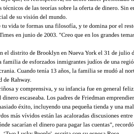
s técnicos de las teorías sobre la oferta de dinero. Sin
cial de su visión del mundo.
 tu vida te formas una filosofía, y te domina por el rest
l Times en junio de 2003. "Creo que en los grandes tem
 el distrito de Brooklyn en Nueva York el 31 de julio 
a familia de esforzados inmigrantes judíos de una regi
crania. Cuando tenía 13 años, la familia se mudó al no
ad de Rahway.
riñosa y comprensiva, y su infancia fue en general feliz
l dinero escaseaba. Los padres de Friedman emprendier
asiado éxito, incluyendo una pequeña tienda y una mal
dos más vívidos están las acaloradas discusiones entre
nde sacarían el dinero para pagar las cuentas", record
 ‘Two Lucky People', escrita con su esposa Rose.