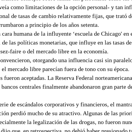
 veía como limitaciones de la opción personal- y tan in
onal de tasas de cambio relativamente fijas, que trató 
rrumbaron a principio de los años setenta.
a cara humana de la influyente ‘escuela de Chicago' en
 de las políticas monetarias, que influye en las tasas de 
ssez-faire o del mercado libre en la economía.
convencieron, otorgando una influencia casi sin parale
 el mercado libre parecían fuera de tono con su época.
as fueron aceptadas. La Reserva Federal norteamericana
s bancos centrales finalmente abandonaron gran parte de
rie de escándalos corporativos y financieros, el mantr
ación perdió mucho de su atractivo. Algunas de las prior
cialmente la legalización de las drogas, no fueron nun
ijo que, en retrospectiva, no debió haber presionado 