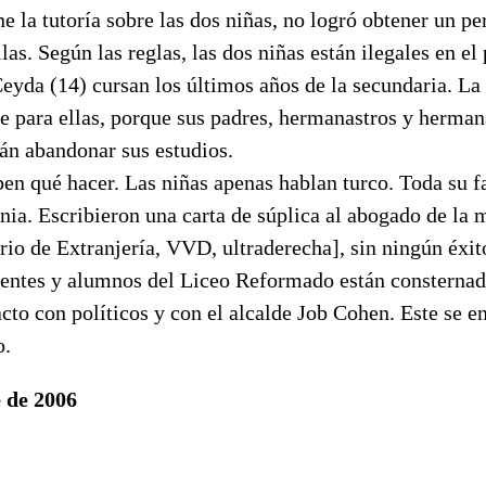
ne la tutoría sobre las dos niñas, no logró obtener un p
las. Según las reglas, las dos niñas están ilegales en el 
yda (14) cursan los últimos años de la secundaria. La 
le para ellas, porque sus padres, hermanastros y herma
án abandonar sus estudios.
en qué hacer. Las niñas apenas hablan turco. Toda su f
a. Escribieron una carta de súplica al abogado de la m
io de Extranjería, VVD, ultraderecha], sin ningún éxit
centes y alumnos del Liceo Reformado están consternad
cto con políticos y con el alcalde Job Cohen. Este se e
o.
 de 2006