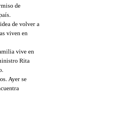
ermiso de
país.
idea de volver a
nas viven en
amilia vive en
inistro Rita
o.
os. Ayer se
ncuentra