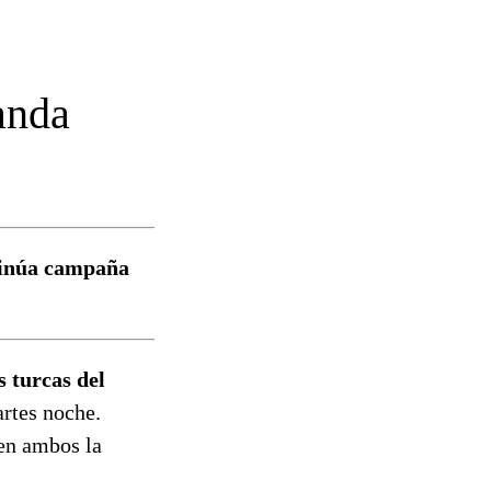
anda
ntinúa campaña
 turcas del
artes noche.
en ambos la