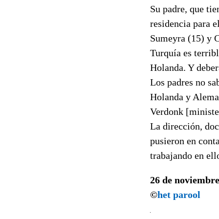
Su padre, que tie
residencia para el
Sumeyra (15) y Ce
Turquía es terrib
Holanda. Y deber
Los padres no sab
Holanda y Alemani
Verdonk [minister
La dirección, do
pusieron en conta
trabajando en ell
26 de noviembre
©
het parool