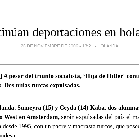
tinúan deportaciones en hol
26 DE NOVIEMBRE DE 2006 - 13:21
-
HOLANDA
 A pesar del triunfo socialista, ‘Hija de Hitler' co
. Dos niñas turcas expulsadas.
nda. Sumeyra (15) y Ceyda (14) Kaba, dos alumnas
o West en Amsterdam,
serán expulsadas del país el m
 desde 1995, con un padre y madrasta turcos, que pose
andesa.