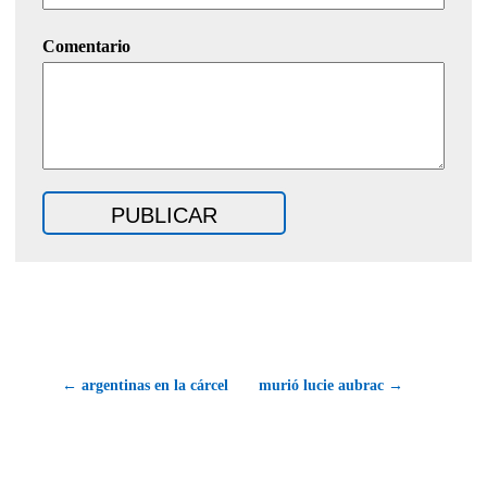
Comentario
← argentinas en la cárcel
murió lucie aubrac →