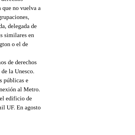
a que no vuelva a
agrupaciones,
da, delegada de
s similares en
gton o el de
mos de derechos
 de la Unesco.
s públicas e
onexión al Metro.
el edificio de
mil UF. En agosto