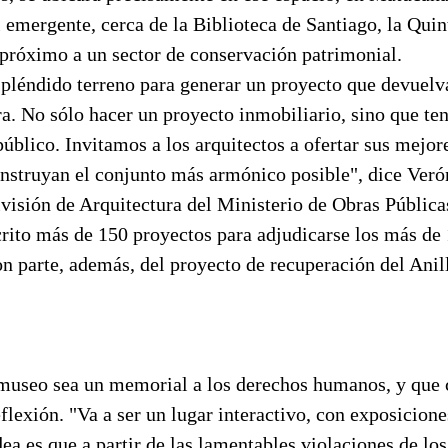
l emergente, cerca de la Biblioteca de Santiago, la Qui
próximo a un sector de conservación patrimonial.
pléndido terreno para generar un proyecto que devuelv
a. No sólo hacer un proyecto inmobiliario, sino que te
público. Invitamos a los arquitectos a ofertar sus mejor
struyan el conjunto más armónico posible", dice Veró
ivisión de Arquitectura del Ministerio de Obras Públic
crito más de 150 proyectos para adjudicarse los más de
n parte, además, del proyecto de recuperación del Anill
 museo sea un memorial a los derechos humanos, y que 
eflexión. "Va a ser un lugar interactivo, con exposicio
idea es que a partir de las lamentables violaciones de lo