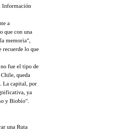
a. Información
nte a
ro que con una
a la memoria",
e recuerde lo que
no fue el tipo de
e Chile, queda
. La capital, por
nificativa, ya
so y Biobío".
rar una Ruta