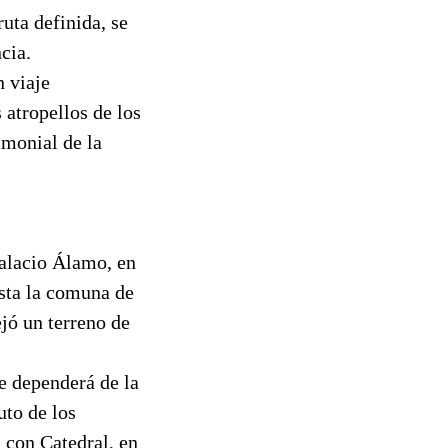
uta definida, se
cia.
n viaje
 atropellos de los
imonial de la
Palacio Álamo, en
asta la comuna de
jó un terreno de
e dependerá de la
uto de los
 con Catedral, en