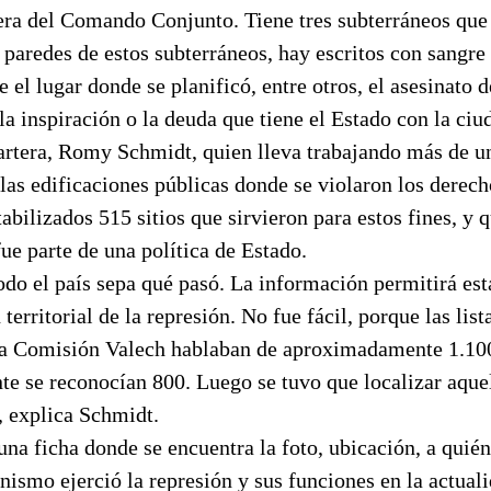
era del Comando Conjunto. Tiene tres subterráneos que
 paredes de estos subterráneos, hay escritos con sangre
e el lugar donde se planificó, entre otros, el asesinato 
la inspiración o la deuda que tiene el Estado con la ciu
cartera, Romy Schmidt, quien lleva trabajando más de u
 las edificaciones públicas donde se violaron los dere
tabilizados 515 sitios que sirvieron para estos fines, y
fue parte de una política de Estado.
do el país sepa qué pasó. La información permitirá es
 territorial de la represión. No fue fácil, porque las list
a Comisión Valech hablaban de aproximadamente 1.100 
te se reconocían 800. Luego se tuvo que localizar aque
, explica Schmidt.
una ficha donde se encuentra la foto, ubicación, a quié
anismo ejerció la represión y sus funciones en la actual