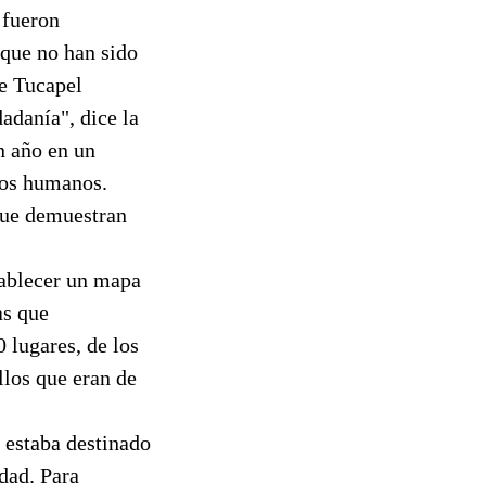
 fueron
 que no han sido
de Tucapel
dadanía", dice la
n año en un
chos humanos.
 que demuestran
tablecer un mapa
as que
lugares, de los
llos que eran de
n estaba destinado
idad. Para