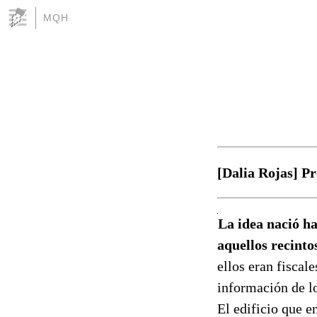
MQH
[Dalia Rojas] Pr
La idea nació ha
aquellos recint
ellos eran fiscal
información de lo
El edificio que e