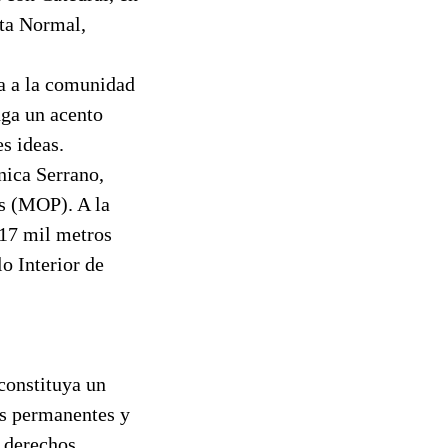
nta Normal,
a a la comunidad
nga un acento
es ideas.
nica Serrano,
as (MOP). A la
 17 mil metros
o Interior de
constituya un
nes permanentes y
s derechos