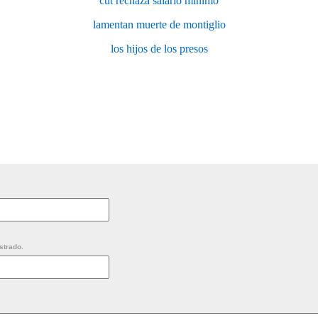
cut rechaza salario mínimo
lamentan muerte de montiglio
los hijos de los presos
strado.