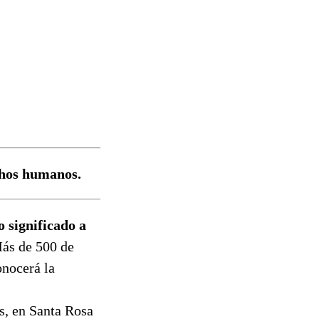
chos humanos.
 significado a
ás de 500 de
onocerá la
es, en Santa Rosa