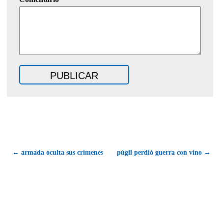
← armada oculta sus crímenes
púgil perdió guerra con vino →