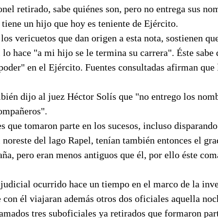
nel retirado, sabe quiénes son, pero no entrega sus no
 tiene un hijo que hoy es teniente de Ejército.
los vericuetos que dan origen a esta nota, sostienen q
lo hace "a mi hijo se le termina su carrera". Éste sabe
 poder" en el Ejército. Fuentes consultadas afirman que 
ién dijo al juez Héctor Solís que "no entrego los nom
compañeros".
es que tomaron parte en los sucesos, incluso disparand
 noreste del lago Rapel, tenían también entonces el gra
ña, pero eran menos antiguos que él, por ello éste com
judicial ocurrido hace un tiempo en el marco de la inve
con él viajaran además otros dos oficiales aquella noc
lamados tres suboficiales ya retirados que formaron part