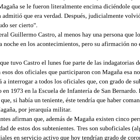
Magaña se le fueron literalmente encima diciéndole qu
admitió que era verdad. Después, judicialmente volvió 
do ser cierto".
eral Guillermo Castro, al menos hay una persona que l
a noche en los acontecimientos, pero su afirmación no 
 que tuvo Castro el lunes fue parte de las indagatorias d
 esos dos oficiales que participaron con Magaña esa no
á a interrogar a todos los oficiales que, con grado de su
 en 1973 en la Escuela de Infantería de San Bernardo. 
 que, si había un teniente, éste tendría que haber coma
gaña, por jerarquía militar.
ntes afirman que, además de Magaña existen cinco per
dad de estos dos subtenientes. Tres son suboficiales (al
ciales en servicio activo que hoy tendrían grado de coro