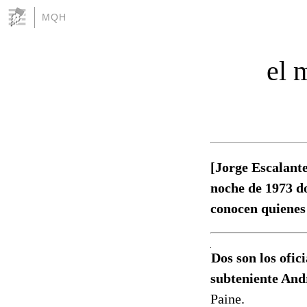
MQH
el 
[Jorge Escalant
noche de 1973 do
conocen quienes 
Dos son los ofic
subteniente An
Paine.