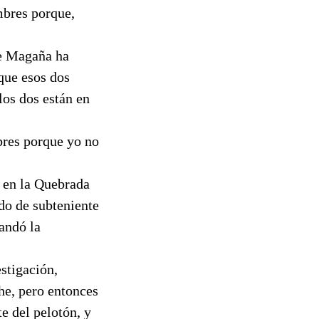
mbres porque,
ue Magaña ha
 que esos dos
los dos están en
bres porque yo no
o en la Quebrada
do de subteniente
andó la
stigación,
he, pero entonces
e del pelotón, y