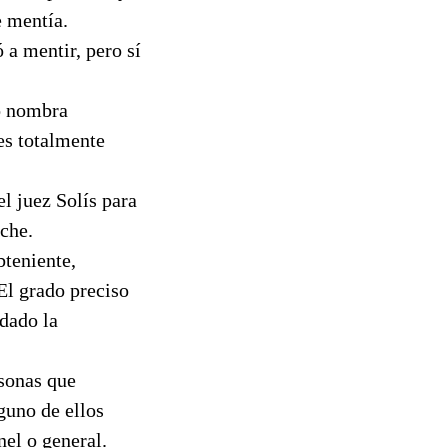
e mentía.
a mentir, pero sí
o nombra
es totalmente
el juez Solís para
che.
bteniente,
El grado preciso
ndado la
sonas que
guno de ellos
nel o general.