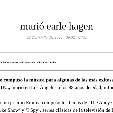
murió earle hagen
28 DE MAYO DE 2008 - 09:02
-
CINE
e famosas series de la televisión de Estados Unidos.
e compuso la música para algunas de las más exitosa
.UU.,
murió en Los Ángeles a los 88 años de edad, info
de un premio Emmy, compuso los temas de ‘The Andy G
e Show’ y ‘I Spy’, series clásicas de la televisión de