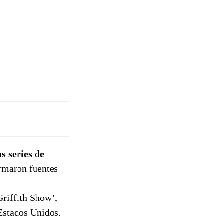
s series de
rmaron fuentes
riffith Show’,
 Estados Unidos.