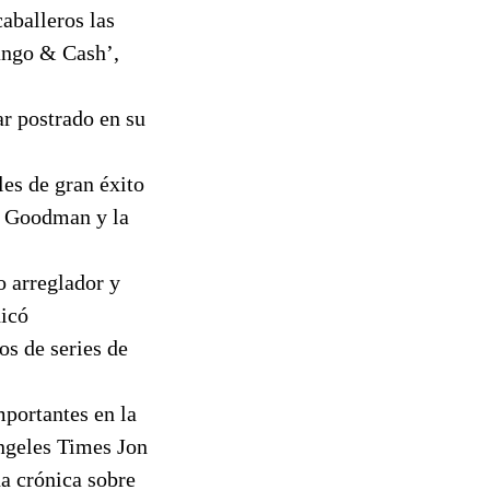
aballeros las
ango & Cash’,
r postrado en su
les de gran éxito
y Goodman y la
o arreglador y
dicó
os de series de
portantes en la
Ángeles Times Jon
na crónica sobre