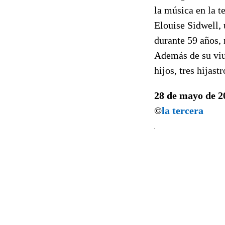
la música en la t
Elouise Sidwell,
durante 59 años,
Además de su viu
hijos, tres hijast
28 de mayo de 2
©
la tercera