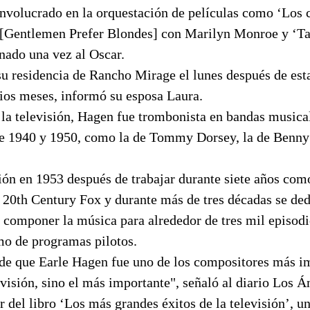
nvolucrado en la orquestación de películas como ‘Los c
’ [Gentlemen Prefer Blondes] con Marilyn Monroe y ‘T
ado una vez al Oscar.
u residencia de Rancho Mirage el lunes después de esta
ios meses, informó su esposa Laura.
 la televisión, Hagen fue trombonista en bandas musica
de 1940 y 1950, como la de Tommy Dorsey, la de Benn
sión en 1953 después de trabajar durante siete años com
a 20th Century Fox y durante más de tres décadas se de
 componer la música para alrededor de tres mil episodi
mo de programas pilotos.
de que Earle Hagen fue uno de los compositores más im
levisión, sino el más importante", señaló al diario Los 
 del libro ‘Los más grandes éxitos de la televisión’, u