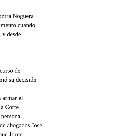
contra Noguera
momento cuando
, y desde
ecurso de
rmó su decisión
a armar el
la Corte
 persona.
o de abogados José
 que Jorge