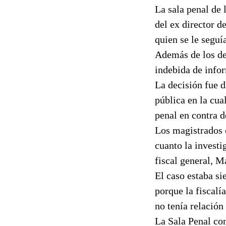
La sala penal de 
del ex director 
quien se le seguí
Además de los del
indebida de info
La decisión fue d
pública en la cua
penal en contra 
Los magistrados c
cuanto la investi
fiscal general, M
El caso estaba si
porque la fiscalí
no tenía relació
La Sala Penal con