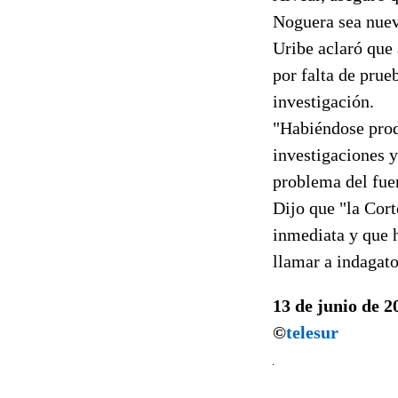
Noguera sea nue
Uribe aclaró que 
por falta de prue
investigación.
"Habiéndose produ
investigaciones y
problema del fue
Dijo que "la Cort
inmediata y que h
llamar a indagat
13 de junio de 2
©
telesur