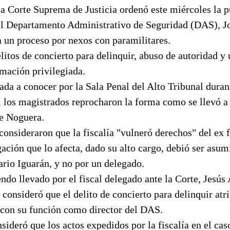
la Corte Suprema de Justicia ordenó este miércoles la p
del Departamento Administrativo de Seguridad (DAS), J
a un proceso por nexos con paramilitares.
itos de concierto para delinquir, abuso de autoridad y 
rmación privilegiada.
ada a conocer por la Sala Penal del Alto Tribunal dura
l los magistrados reprocharon la forma como se llevó a
de Noguera.
onsideraron que la fiscalía "vulneró derechos" del ex 
gación que lo afecta, dado su alto cargo, debió ser asum
ario Iguarán, y no por un delegado.
endo llevado por el fiscal delegado ante la Corte, Jesús
a consideró que el delito de concierto para delinquir at
n con su función como director del DAS.
sideró que los actos expedidos por la fiscalía en el ca