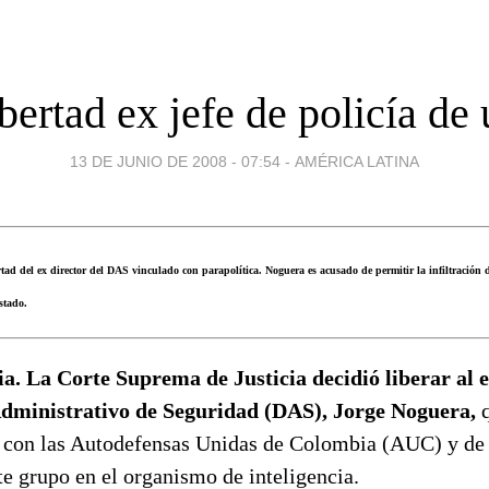
ibertad ex jefe de policía de 
13 DE JUNIO DE 2008 - 07:54
-
AMÉRICA LATINA
tad del ex director del DAS vinculado con parapolítica. Noguera es acusado de permitir la infiltración d
stado.
. La Corte Suprema de Justicia decidió liberar al e
ministrativo de Seguridad (DAS), Jorge Noguera,
q
s con las Autodefensas Unidas de Colombia (AUC) y de 
ste grupo en el organismo de inteligencia.