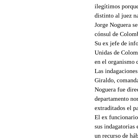
ilegítimos porqu
distinto al juez n
Jorge Noguera se
cónsul de Colombi
Su ex jefe de inf
Unidas de Colomb
en el organismo d
Las indagaciones
Giraldo, comandan
Noguera fue direc
departamento nor
extraditados el 
El ex funcionari
sus indagatorias 
un recurso de há