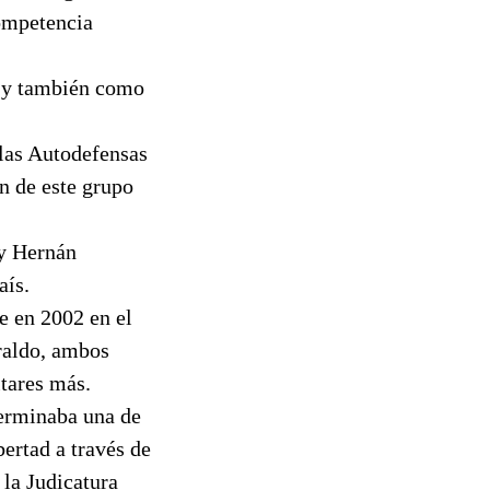
competencia
, y también como
 las Autodefensas
n de este grupo
 y Hernán
aís.
e en 2002 en el
raldo, ambos
itares más.
terminaba una de
bertad a través de
 la Judicatura