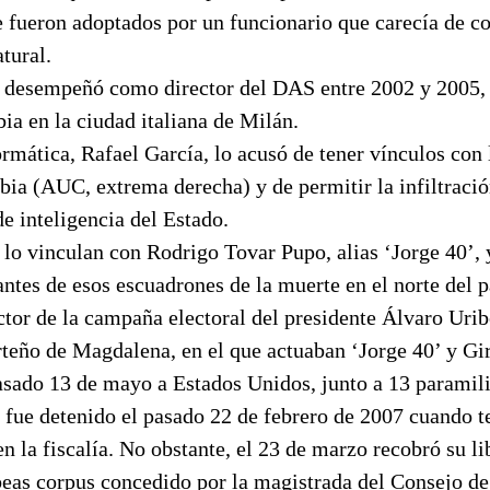
e fueron adoptados por un funcionario que carecía de 
atural.
 desempeñó como director del DAS entre 2002 y 2005
a en la ciudad italiana de Milán.
ormática, Rafael García, lo acusó de tener vínculos con
ia (AUC, extrema derecha) y de permitir la infiltració
e inteligencia del Estado.
 lo vinculan con Rodrigo Tovar Pupo, alias ‘Jorge 40’,
tes de esos escuadrones de la muerte en el norte del p
tor de la campaña electoral del presidente Álvaro Urib
teño de Magdalena, en el que actuaban ‘Jorge 40’ y Gi
pasado 13 de mayo a Estados Unidos, junto a 13 paramil
o fue detenido el pasado 22 de febrero de 2007 cuando 
en la fiscalía. No obstante, el 23 de marzo recobró su li
beas corpus concedido por la magistrada del Consejo de