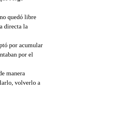
 no quedó libre
a directa la
optó por acumular
entaban por el
 de manera
arlo, volverlo a