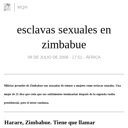
MQH
esclavas sexuales en
zimbabue
08 DE JULIO DE 2008 - 17:51
-
ÁFRICA
Milicias juveniles de Zimbabue son acusadas de retener a mujeres como esclavas sexuales. Una
mujer de 21 dice que creía que sus sufrimientos terminarían después de la segunda vuelta
presidencial, pero el terror continua.
Harare, Zimbabue. Tiene que llamar