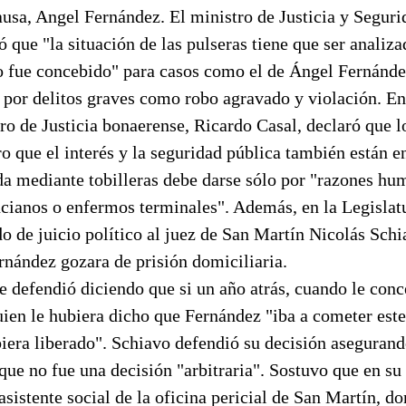
usa, Angel Fernández. El ministro de Justicia y Seguri
 que "la situación de las pulseras tiene que ser analiza
o fue concebido" para casos como el de Ángel Fernánd
l por delitos graves como robo agravado y violación. E
tro de Justicia bonaerense, Ricardo Casal, declaró que l
ro que el interés y la seguridad pública también están e
da mediante tobilleras debe darse sólo por "razones hum
cianos o enfermos terminales". Además, en la Legislat
o de juicio político al juez de San Martín Nicolás Schi
rnández gozara de prisión domiciliaria.
e defendió diciendo que si un año atrás, cuando le conc
uien le hubiera dicho que Fernández "iba a cometer est
iera liberado". Schiavo defendió su decisión asegurand
y que no fue una decisión "arbitraria". Sostuvo que en 
asistente social de la oficina pericial de San Martín, do