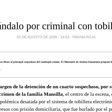
ndalo por criminal con tobil
05 DE AGOSTO DE 2008 - 19:03
-
PÁGINA ROJA
z que libero al principal sospechoso del cuádruple crimen. El Ministerio de Justicia bonaerense propone
.
rgen de la detención de un cuarto sospechoso, por s
crimen de la familia Mansilla
, el centro de la escena,
 polémica desatada por el sistema de tobillera electróni
esos con prisión domiciliaria, que fue burlado por el p