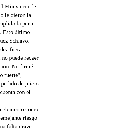
el Ministerio de
o le dieron la
umplido la pena –
l. Esto último
juez Schiavo.
ndez fuera
l no puede recaer
ción. No firmé
o fuerte",
 pedido de juicio
 cuenta con el
 un elemento como
 semejante riesgo
na falta grave,