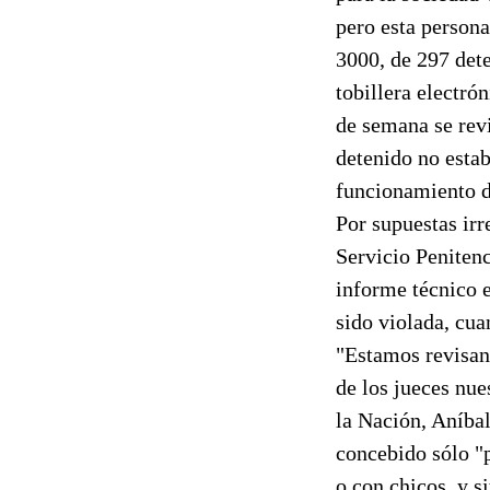
pero esta persona
3000, de 297 det
tobillera electró
de semana se revi
detenido no estab
funcionamiento de
Por supuestas irr
Servicio Penitenc
informe técnico e
sido violada, cu
"Estamos revisand
de los jueces nue
la Nación, Aníbal
concebido sólo "
o con chicos, y s