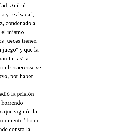
dad, Aníbal
da y revisada",
ez, condenado a
n el mismo
os jueces tienen
n juego" y que la
anitarias" a
ura bonaerense se
avo, por haber
edió la prisión
e horrendo
o que siguió "la
su momento "hubo
nde consta la