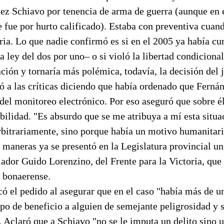
uez Schiavo por tenencia de arma de guerra (aunque en 
e fue por hurto calificado). Estaba con preventiva cuand
ria. Lo que nadie confirmó es si en el 2005 ya había c
la ley del dos por uno– o si violó la libertad condiciona
ación y tornaría más polémica, todavía, la decisión del 
ó a las críticas diciendo que había ordenado que Ferná
 del monitoreo electrónico. Por eso aseguró que sobre é
ilidad. "Es absurdo que se me atribuya a mí esta situa
rbitrariamente, sino porque había un motivo humanitari
s maneras ya se presentó en la Legislatura provincial un
slador Guido Lorenzino, del Frente para la Victoria, que
o bonaerense.
icó el pedido al asegurar que en el caso "había más de
tipo de beneficio a alguien de semejante peligrosidad y
. Aclaró que a Schiavo "no se le imputa un delito sino u