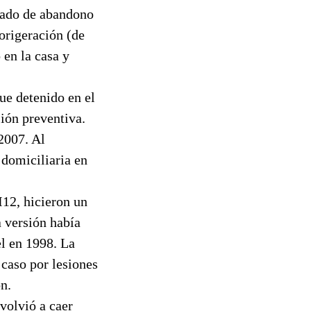
stado de abandono
origeración (de
 en la casa y
ue detenido en el
sión preventiva.
2007. Al
 domiciliaria en
I12, hicieron un
 versión había
el en 1998. La
 caso por lesiones
n.
 volvió a caer