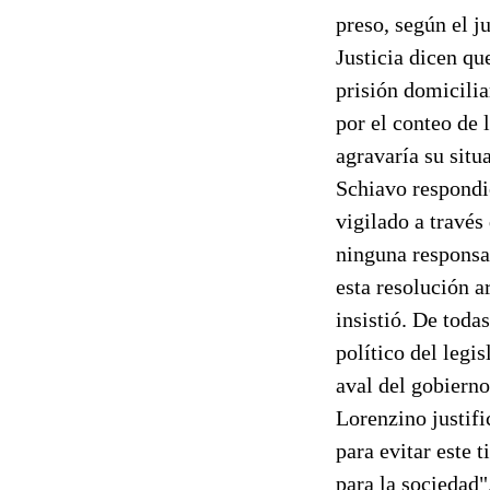
preso, según el j
Justicia dicen qu
prisión domicilia
por el conteo de 
agravaría su situ
Schiavo respondi
vigilado a través
ninguna responsab
esta resolución a
insistió. De toda
político del legi
aval del gobiern
Lorenzino justif
para evitar este 
para la sociedad"