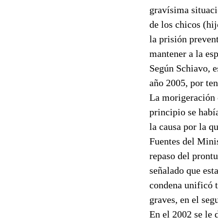
gravísima situac
de los chicos (hi
la prisión preven
mantener a la esp
Según Schiavo, e
año 2005, por ten
La morigeración d
principio se habí
la causa por la q
Fuentes del Minis
repaso del prontu
señalado que est
condena unificó t
graves, en el seg
En el 2002 se le 