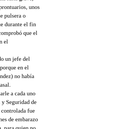
 prontuarios, unos
e pulsera o
e durante el fin
 comprobó que el
n el
o un jefe del
 porque en el
ández) no había
asal.
iarle a cada uno
a y Seguridad de
 controlada fue
ones de embarazo
a, para quien no