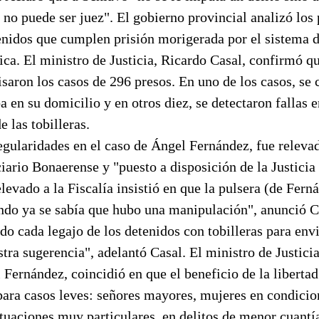
 no puede ser juez". El gobierno provincial analizó los
enidos que cumplen prisión morigerada por el sistema d
nica. El ministro de Justicia, Ricardo Casal, confirmó qu
saron los casos de 296 presos. En uno de los casos, se
a en su domicilio y en otros diez, se detectaron fallas e
 las tobilleras.
egularidades en el caso de Ángel Fernández, fue relevad
iario Bonaerense y "puesto a disposición de la Justicia
levado a la Fiscalía insistió en que la pulsera (de Fern
ando ya se sabía que hubo una manipulación", anunció C
o cada legajo de los detenidos con tobilleras para env
stra sugerencia", adelantó Casal. El ministro de Justici
 Fernández, coincidió en que el beneficio de la libertad
para casos leves: señores mayores, mujeres en condici
ituaciones muy particulares, en delitos de menor cuantí