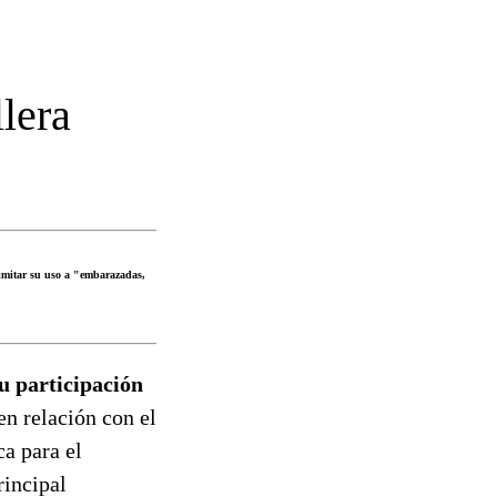
lera
 limitar su uso a "embarazadas,
u participación
 en relación con el
ca para el
rincipal