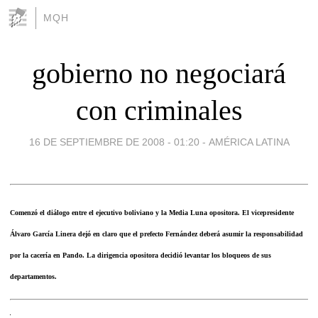
MQH
gobierno no negociará
con criminales
16 DE SEPTIEMBRE DE 2008 - 01:20
-
AMÉRICA LATINA
Comenzó el diálogo entre el ejecutivo boliviano y la Media Luna opositora. El vicepresidente
Álvaro García Linera dejó en claro que el prefecto Fernández deberá asumir la responsabilidad
por la cacería en Pando. La dirigencia opositora decidió levantar los bloqueos de sus
departamentos.