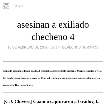
MQH
asesinan a exiliado
checheno 4
10 DE FEBRERO DE 2009 - 02:37
-
DERECHOS HUMANOS
Exiliado asesinado detalló crueldad sistemática de presidente checheno. Umar S. Israilov s vio a
los hombres que llegaron a matarlo. Debe haber intuido sus intenciones, porque echó a correr.
4a entrega: Dos conversiones.
[C.J. Chivers] Cuando capturaron a Israilov, la