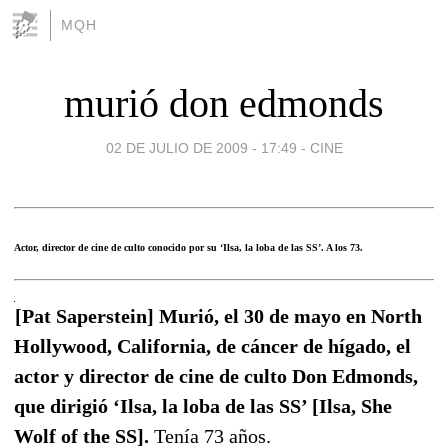
MQH
murió don edmonds
02 DE JULIO DE 2009 - 17:49
-
CINE
Actor, director de cine de culto conocido por su ‘Ilsa, la loba de las SS’. A los 73.
[Pat Saperstein] Murió, el 30 de mayo en North
Hollywood, California, de cáncer de hígado, el
actor y director de cine de culto Don Edmonds,
que dirigió ‘Ilsa, la loba de las SS’ [Ilsa, She
Wolf of the SS].
Tenía 73 años.