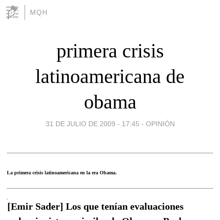
MQH
primera crisis
latinoamericana de
obama
31 DE JULIO DE 2009 - 17:45
-
OPINIÓN
La primera crisis latinoamericana en la era Obama.
[Emir Sader] Los que tenían evaluaciones