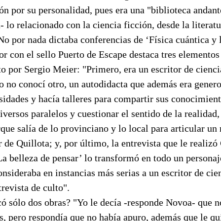
ón por su personalidad, pues era una "biblioteca andant
- lo relacionado con la ciencia ficción, desde la literatu
No por nada dictaba conferencias de ‘Física cuántica y l
or con el sello Puerto de Escape destaca tres elemento
to por Sergio Meier: "Primero, era un escritor de cienci
o no conocí otro, un autodidacta que además era gener
sidades y hacía talleres para compartir sus conocimien
iversos paralelos y cuestionar el sentido de la realidad,
ue salía de lo provinciano y lo local para articular un
ir de Quillota; y, por último, la entrevista que le realiz
a belleza de pensar’ lo transformó en todo un personaj
onsideraba en instancias más serias a un escritor de cien
revista de culto".
có sólo dos obras? "Yo le decía -responde Novoa- que n
s, pero respondía que no había apuro, además que le qu