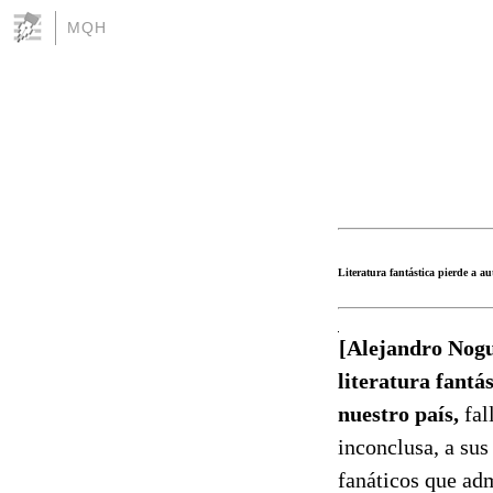
MQH
Literatura fantástica pierde a au
[Alejandro Nogué
literatura fantá
nuestro país,
fal
inconclusa, a sus
fanáticos que adm