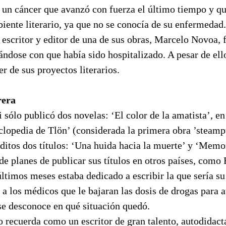
 un cáncer que avanzó con fuerza el último tiempo y qu
iente literario, ya que no se conocía de su enfermedad
 escritor y editor de una de sus obras, Marcelo Novoa, f
ándose con que había sido hospitalizado. A pesar de ell
r de sus proyectos literarios.
rera
 sólo publicó dos novelas: ‘El color de la amatista’, e
clopedia de Tlön’ (considerada la primera obra ’steamp
ditos dos títulos: ‘Una huida hacia la muerte’ y ‘Memo
e planes de publicar sus títulos en otros países, como 
ltimos meses estaba dedicado a escribir la que sería s
tó a los médicos que le bajaran las dosis de drogas para 
 se desconoce en qué situación quedó.
 recuerda como un escritor de gran talento, autodidac