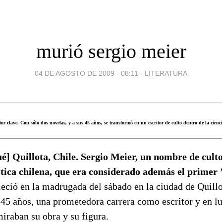
murió sergio meier
04 DE AGOSTO DE 2009 - 08:11
-
LITERATURA
tor clave. Con sólo dos novelas, y a sus 45 años, se transformó en un escritor de culto dentro de la cienci
] Quillota, Chile. Sergio Meier, un nombre de culto
stica chilena, que era considerado además el primer
leció en la madrugada del sábado en la ciudad de Quill
 45 años, una prometedora carrera como escritor y en lu
iraban su obra y su figura.