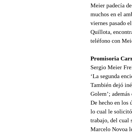
Meier padecía de
muchos en el amb
viernes pasado el
Quillota, encontr
teléfono con Meie
Promisoria Car
Sergio Meier Frei
‘La segunda enci
También dejó iné
Golem’; además d
De hecho en los ú
lo cual le solici
trabajo, del cual
Marcelo Novoa lo