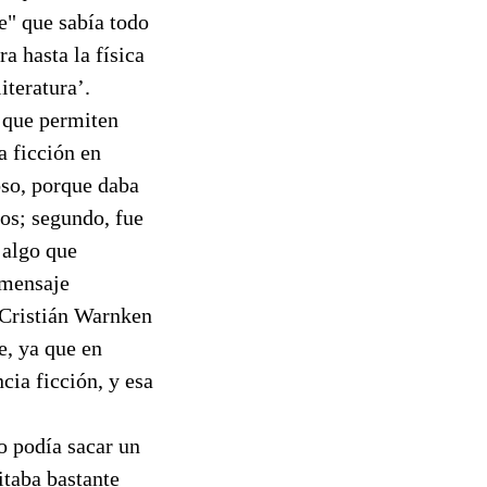
e" que sabía todo
ra hasta la física
iteratura’.
s que permiten
a ficción en
oso, porque daba
tos; segundo, fue
 algo que
 mensaje
ó Cristián Warnken
e, ya que en
cia ficción, y esa
o podía sacar un
itaba bastante