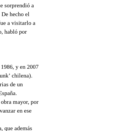
e sorprendió a
. De hecho el
ue a visitarlo a
o, habló por
n 1986, y en 2007
unk’ chilena).
rias de un
España.
u obra mayor, por
avanzar en ese
ta, que además