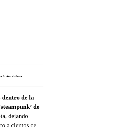
a ficción chilena.
 dentro de la
 ’steampunk’ de
ota, dejando
to a cientos de