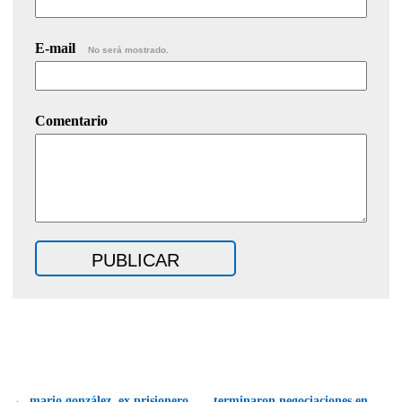
E-mail
No será mostrado.
Comentario
← mario gonzález, ex prisionero
terminaron negociaciones en