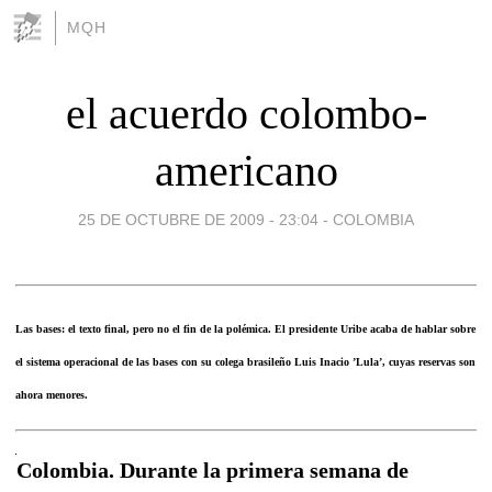
MQH
el acuerdo colombo-
americano
25 DE OCTUBRE DE 2009 - 23:04
-
COLOMBIA
Las bases: el texto final, pero no el fin de la polémica. El presidente Uribe acaba de hablar sobre
el sistema operacional de las bases con su colega brasileño Luis Inacio ’Lula’, cuyas reservas son
ahora menores.
Colombia. Durante la primera semana de