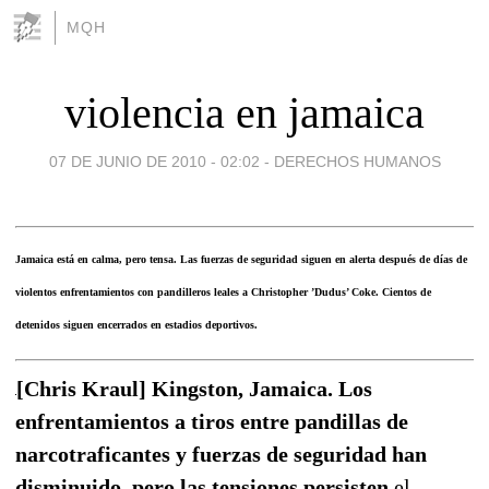
MQH
violencia en jamaica
07 DE JUNIO DE 2010 - 02:02
-
DERECHOS HUMANOS
Jamaica está en calma, pero tensa. Las fuerzas de seguridad siguen en alerta después de días de
violentos enfrentamientos con pandilleros leales a Christopher ’Dudus’ Coke. Cientos de
detenidos siguen encerrados en estadios deportivos.
[Chris Kraul] Kingston, Jamaica. Los
enfrentamientos a tiros entre pandillas de
narcotraficantes y fuerzas de seguridad han
disminuido, pero las tensiones persisten
el