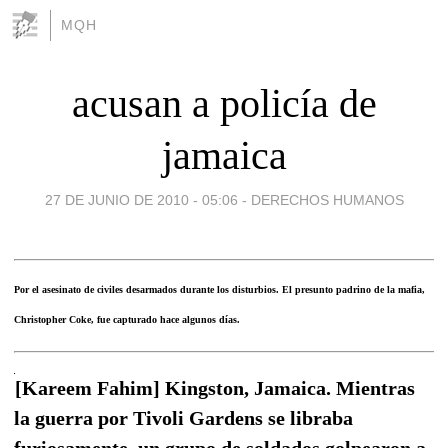
MQH
acusan a policía de
jamaica
27 DE JUNIO DE 2010 - 05:06
-
DERECHOS HUMANOS
Por el asesinato de civiles desarmados durante los disturbios. El presunto padrino de la mafia,
Christopher Coke, fue capturado hace algunos días.
[Kareem Fahim] Kingston, Jamaica. Mientras
la guerra por Tivoli Gardens se libraba
furiosamente, un grupo de soldados golpearon a