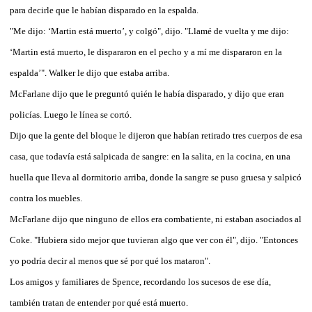
para decirle que le habían disparado en la espalda.
"Me dijo: ‘Martin está muerto’, y colgó", dijo. "Llamé de vuelta y me dijo:
‘Martin está muerto, le dispararon en el pecho y a mí me dispararon en la
espalda’". Walker le dijo que estaba arriba.
McFarlane dijo que le preguntó quién le había disparado, y dijo que eran
policías. Luego le línea se cortó.
Dijo que la gente del bloque le dijeron que habían retirado tres cuerpos de esa
casa, que todavía está salpicada de sangre: en la salita, en la cocina, en una
huella que lleva al dormitorio arriba, donde la sangre se puso gruesa y salpicó
contra los muebles.
McFarlane dijo que ninguno de ellos era combatiente, ni estaban asociados al
Coke. "Hubiera sido mejor que tuvieran algo que ver con él", dijo. "Entonces
yo podría decir al menos que sé por qué los mataron".
Los amigos y familiares de Spence, recordando los sucesos de ese día,
también tratan de entender por qué está muerto.