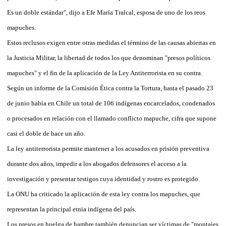
Es un doble estándar", dijo a Efe María Tralcal, esposa de uno de los reos
mapuches.
Estos reclusos exigen entre otras medidas el término de las causas abiertas en
la Justicia Militar, la libertad de todos los que denominan "presos políticos
mapuches" y el fin de la aplicación de la Ley Antiterrorista en su contra.
Según un informe de la Comisión Ética contra la Tortura, hasta el pasado 23
de junio había en Chile un total de 106 indígenas encarcelados, condenados
o procesados en relación con el llamado conflicto mapuche, cifra que supone
casi el doble de hace un año.
La ley antiterrorista permite mantener a los acusados en prisión preventiva
durante dos años, impedir a los abogados defensores el acceso a la
investigación y presentar testigos cuya identidad y rostro es protegido.
La ONU ha criticado la aplicación de esta ley contra los mapuches, que
representan la principal etnia indígena del país.
Los presos en huelga de hambre también denuncian ser víctimas de "montajes