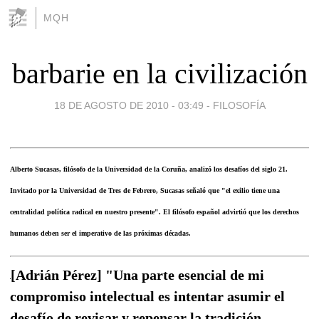
MQH
barbarie en la civilización
18 DE AGOSTO DE 2010 - 03:49
-
FILOSOFÍA
Alberto Sucasas, filósofo de la Universidad de la Coruña, analizó los desafíos del siglo 21.
Invitado por la Universidad de Tres de Febrero, Sucasas señaló que "el exilio tiene una
centralidad política radical en nuestro presente". El filósofo español advirtió que los derechos
humanos deben ser el imperativo de las próximas décadas.
[Adrián Pérez] "Una parte esencial de mi
compromiso intelectual es intentar asumir el
desafío de revisar y repensar la tradición