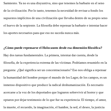
Sarmiento. Ya no es una disyuntiva, sino que tenemos la barbarie en el seno
de la civilización. Por lo tanto, tenemos la necesidad de revisar a fondo los
supuestos implícitos de una civilización que llevaba dentro de su propio seno
el huevo de la serpiente. La filosofía debe repensar la barbarie e intentar hacer
los aportes necesarios para que eso no suceda nunca más.
¿Cómo puede repensarse el Holocausto desde esa dimensión filosófica?
Hay dos tareas fundamentales. La primera, intentar dar cuenta, desde la
filosofía, de la experiencia extrema de las víctimas. Podríamos resumirlo en la
pregunta: ¿Qué significa ser un concentracionario? Eso nos obliga a repensar
la humanidad del hombre porque el mundo de los Lager, de los campos, es un
inmenso dispositivo que produce la radical deshumanización. Es necesario
acercarse a la voz de los deportados que lograron sobrevivir al horror y que
optaron por dejar testimonio de lo que fue su experiencia. El tiempo, el amor,
la muerte, el recuerdo, la imaginación, el hambre, la sed, el deseo, la justicia