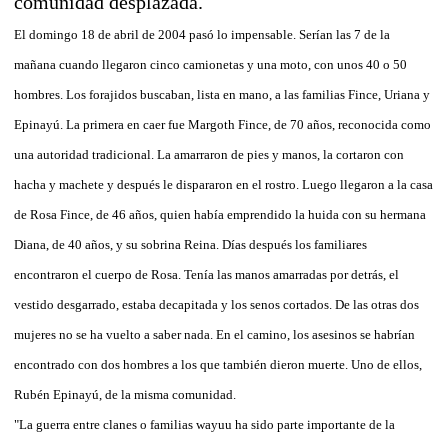
comunidad desplazada.
El domingo 18 de abril de 2004 pasó lo impensable. Serían las 7 de la
mañana cuando llegaron cinco camionetas y una moto, con unos 40 o 50
hombres. Los forajidos buscaban, lista en mano, a las familias Fince, Uriana y
Epinayú. La primera en caer fue Margoth Fince, de 70 años, reconocida como
una autoridad tradicional. La amarraron de pies y manos, la cortaron con
hacha y machete y después le dispararon en el rostro. Luego llegaron a la casa
de Rosa Fince, de 46 años, quien había emprendido la huida con su hermana
Diana, de 40 años, y su sobrina Reina. Días después los familiares
encontraron el cuerpo de Rosa. Tenía las manos amarradas por detrás, el
vestido desgarrado, estaba decapitada y los senos cortados. De las otras dos
mujeres no se ha vuelto a saber nada. En el camino, los asesinos se habrían
encontrado con dos hombres a los que también dieron muerte. Uno de ellos,
Rubén Epinayú, de la misma comunidad.
"La guerra entre clanes o familias wayuu ha sido parte importante de la