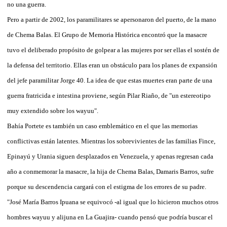
no una guerra.
Pero a partir de 2002, los paramilitares se apersonaron del puerto, de la mano
de Chema Balas. El Grupo de Memoria Histórica encontró que la masacre
tuvo el deliberado propósito de golpear a las mujeres por ser ellas el sostén de
la defensa del territorio. Ellas eran un obstáculo para los planes de expansión
del jefe paramilitar Jorge 40. La idea de que estas muertes eran parte de una
guerra fratricida e intestina proviene, según Pilar Riaño, de "un estereotipo
muy extendido sobre los wayuu".
Bahía Portete es también un caso emblemático en el que las memorias
conflictivas están latentes. Mientras los sobrevivientes de las familias Fince,
Epinayú y Urania siguen desplazados en Venezuela, y apenas regresan cada
año a conmemorar la masacre, la hija de Chema Balas, Damaris Barros, sufre
porque su descendencia cargará con el estigma de los errores de su padre.
"José María Barros Ipuana se equivocó -al igual que lo hicieron muchos otros
hombres wayuu y alijuna en La Guajira- cuando pensó que podría buscar el