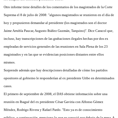
Otro informe tiene detalles de los comentarios de los magistrados de la Corte
Suprema el 8 de julio de 2008: "algunos magistrados se reunieron en el día de
hoy y propusieron demandar al presidente (los magistrados son el doctor
Jaime Arrubla Paucar, Augusto Ibáñez Guzmán, Tarquino)". Dice Caracol que,
incluso, hay transcripciones de las grabaciones ilegales hechas por dos ex
empleadas de servicios generales de las reuniones en Sala Plena de los 23
magistrados y en las que se evidencian posiciones distantes entre ellos
mismos.
Sorprende además que hay descripciones detalladas de cómo los partidos
opositores al gobierno le responderían al ex presidente Uribe en determinados
casos.
El primero de septiembre de 2008, el DAS obtiene información sobre una
reunión en Ibagué del ex presidente César Gaviria con Alfonso Gómez
Méndez, Rodrigo Rivera y Rafael Pardo. "Esto ya es de conocimiento
público, a continuación, menciono lo que se conoció por debajo de la mesa. A