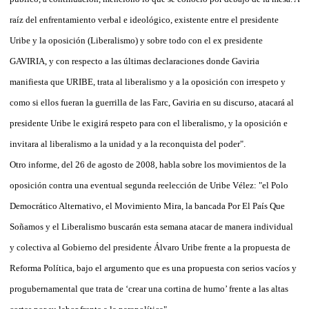
raíz del enfrentamiento verbal e ideológico, existente entre el presidente
Uribe y la oposición (Liberalismo) y sobre todo con el ex presidente
GAVIRIA, y con respecto a las últimas declaraciones donde Gaviria
manifiesta que URIBE, trata al liberalismo y a la oposición con irrespeto y
como si ellos fueran la guerrilla de las Farc, Gaviria en su discurso, atacará al
presidente Uribe le exigirá respeto para con el liberalismo, y la oposición e
invitara al liberalismo a la unidad y a la reconquista del poder".
Otro informe, del 26 de agosto de 2008, habla sobre los movimientos de la
oposición contra una eventual segunda reelección de Uribe Vélez: "el Polo
Democrático Alternativo, el Movimiento Mira, la bancada Por El País Que
Soñamos y el Liberalismo buscarán esta semana atacar de manera individual
y colectiva al Gobierno del presidente Álvaro Uribe frente a la propuesta de
Reforma Política, bajo el argumento que es una propuesta con serios vacíos y
progubernamental que trata de ‘crear una cortina de humo’ frente a las altas