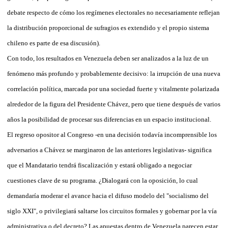
debate respecto de cómo los regímenes electorales no necesariamente reflejan
la distribución proporcional de sufragios es extendido y el propio sistema
chileno es parte de esa discusión).
Con todo, los resultados en Venezuela deben ser analizados a la luz de un
fenómeno más profundo y probablemente decisivo: la irrupción de una nueva
correlación política, marcada por una sociedad fuerte y vitalmente polarizada
alrededor de la figura del Presidente Chávez, pero que tiene después de varios
años la posibilidad de procesar sus diferencias en un espacio institucional.
El regreso opositor al Congreso -en una decisión todavía incomprensible los
adversarios a Chávez se marginaron de las anteriores legislativas- significa
que el Mandatario tendrá fiscalización y estará obligado a negociar
cuestiones clave de su programa. ¿Dialogará con la oposición, lo cual
demandaría moderar el avance hacia el difuso modelo del "socialismo del
siglo XXI", o privilegiará saltarse los circuitos formales y gobernar por la vía
administrativa o del decreto? Las apuestas dentro de Venezuela parecen estar