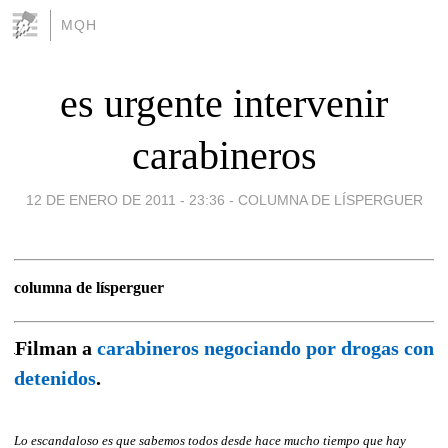
MQH
es urgente intervenir
carabineros
12 DE ENERO DE 2011 - 23:36
-
COLUMNA DE LÍSPERGUER
columna de lísperguer
Filman a
carabineros negociando por drogas con
detenidos
.
Lo escandaloso es que sabemos todos desde hace mucho tiempo que hay