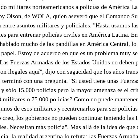
ndo militares norteamericanos a policías de América L
Joy Olson, de WOLA, quien aseveró que el Comando Sur
a entre asuntos militares y policiales. "Hasta usamos la
les para entrenar policías civiles en América Latina. En
ablado mucho de las pandillas en América Central, lo 
 papel. Estoy de acuerdo en que es un problema muy ser
 Las Fuerzas Armadas de los Estados Unidos no deben 
son ilegales aquí", dijo con sagacidad que los años tran
l terminó con una pregunta. "Si usted tiene unas Fuerz
y sólo 15.000 policías pero la mayor amenaza es el cr
0 militares o 75.000 policías? Como no puede mantene
unos de esos militares y reentrenarlos para ser policías.
 creo, los gobiernos no pueden continuar teniendo las
ales. Necesitan más policía". Más allá de la idea de que 
cía, la realidad argentina lo refuta: las Fuerzas Armad