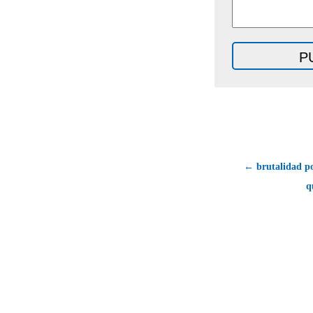
← brutalidad po
q