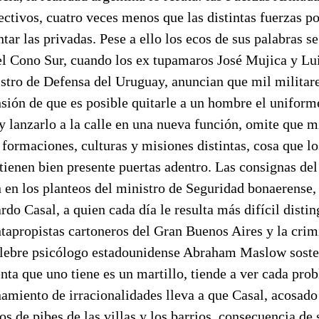
ctivos, cuatro veces menos que las distintas fuerzas po
tar las privadas. Pese a ello los ecos de sus palabras se
el Cono Sur, cuando los ex tupamaros José Mujica y Lui
stro de Defensa del Uruguay, anuncian que mil militare
nsión de que es posible quitarle a un hombre el uniform
y lanzarlo a la calle en una nueva función, omite que mi
 formaciones, culturas y misiones distintas, cosa que lo
tienen bien presente puertas adentro. Las consignas d
 en los planteos del ministro de Seguridad bonaerense,
rdo Casal, a quien cada día le resulta más difícil distin
tapropistas cartoneros del Gran Buenos Aires y la crim
élebre psicólogo estadounidense Abraham Maslow sost
nta que uno tiene es un martillo, tiende a ver cada pr
amiento de irracionalidades lleva a que Casal, acosado
s de pibes de las villas y los barrios, consecuencia de s