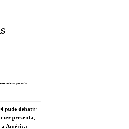
as
ntrenamiento que están
04 pude debatir
imer presenta,
oda América