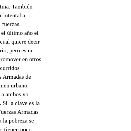
atina. También
 intentaba
s fuerzas
 el último año el
cual quiere decir
io, pero es un
promover en otros
scurridos
as Armadas de
imen urbano,
r a ambos yo
 Si la clave es la
 Fuerzas Armadas
a la pobreza se
as tienen poco