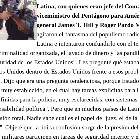
Latina, con quienes eran jefe del Com
viceministro del Pentágono para Améri
general James T. Hill y Roger Pardo 
agitaron el fantasma del populismo radi
Latina e intentaron confundirlo con el te
criminalidad organizada, el lavado de dinero y las pandi
uridad de los Estados Unidos". Les pregunté qué estaba
dos Unidos dentro de Estados Unidos frente a esos prob
. Dijo que era una pregunta tendenciosa, porque Estado
 muy establecido, en el cual hay tareas explícitas para 
inidas para la policía, muy esclarecidas, con sistemas
nsabilidad política". Pero que en muchos países de Lat
ión total. Nadie sabe cuál es el papel del juez, el de la 
. Objeté que la única confusión surge de la presión d
 militares participen en tareas de seguridad interior y 