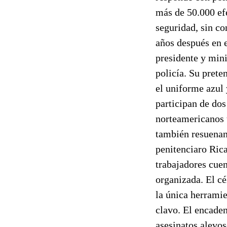
más de 50.000 efe
seguridad, sin con
años después en 
presidente y mini
policía. Su prete
el uniforme azul 
participan de dos
norteamericanos 
también resuenan
penitenciaro Rica
trabajadores cuen
organizada. El c
la única herramie
clavo. El encaden
asesinatos alevoso