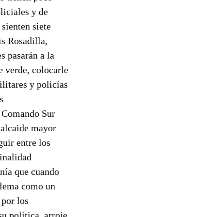
liciales y de
 sienten siete
s Rosadilla,
s pasarán a la
e verde, colocarle
litares y policías
s
el Comando Sur
 alcaide mayor
guir entre los
inalidad
enía que cuando
oblema como un
 por los
u política, arroje