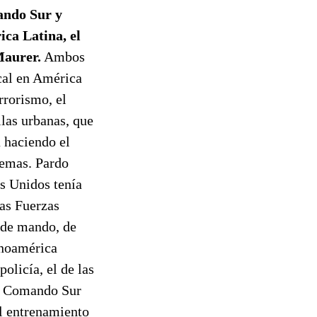
ando Sur y
ca Latina, el
Maurer.
Ambos
cal en América
rrorismo, el
llas urbanas, que
 haciendo el
lemas. Pardo
s Unidos tenía
las Fuerzas
 de mando, de
inoamérica
policía, el de las
el Comando Sur
el entrenamiento