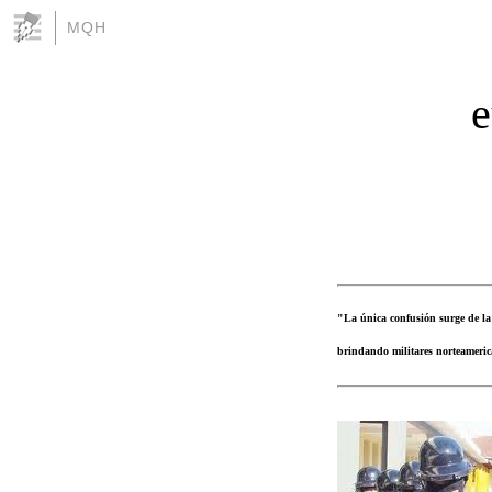
MQH
e
"La única confusión surge de la
brindando militares norteameric