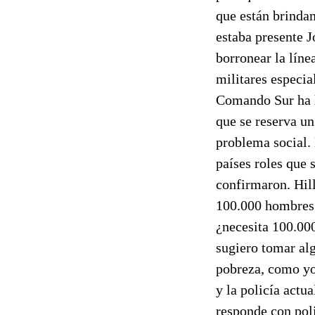
que están brinda
estaba presente 
borronear la líne
militares especia
Comando Sur ha h
que se reserva un
problema social.
países roles que 
confirmaron. Hil
100.000 hombres 
¿necesita 100.00
sugiero tomar alg
pobreza, como yo
y la policía actu
responde con poli