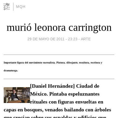
MQH
murió leonora carrington
29 DE MAYO DE 2011 - 23:23
-
ARTE
Importante figura del movimiento surrealista. Pintora, dibujante, escultora, escritora y
dramaturga.
[Daniel Hernández] Ciudad de
México. Pintaba espeluznantes
rituales con figuras envueltas en
capas en bosques, venados bailando con árboles
que crecían sobre sus espaldas y edificios que