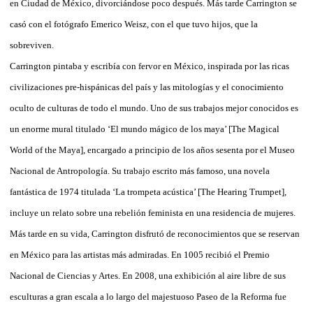
en Ciudad de México, divorciándose poco después. Más tarde Carrington se
casó con el fotógrafo Emerico Weisz, con el que tuvo hijos, que la
sobreviven.
Carrington pintaba y escribía con fervor en México, inspirada por las ricas
civilizaciones pre-hispánicas del país y las mitologías y el conocimiento
oculto de culturas de todo el mundo. Uno de sus trabajos mejor conocidos es
un enorme mural titulado ‘El mundo mágico de los maya’ [The Magical
World of the Maya], encargado a principio de los años sesenta por el Museo
Nacional de Antropología. Su trabajo escrito más famoso, una novela
fantástica de 1974 titulada ‘La trompeta acústica’ [The Hearing Trumpet],
incluye un relato sobre una rebelión feminista en una residencia de mujeres.
Más tarde en su vida, Carrington disfrutó de reconocimientos que se reservan
en México para las artistas más admiradas. En 1005 recibió el Premio
Nacional de Ciencias y Artes. En 2008, una exhibición al aire libre de sus
esculturas a gran escala a lo largo del majestuoso Paseo de la Reforma fue