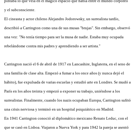
pintaba lo que veía en el mágico espacio que había entre el mundo corpóreo
y el subconsciente.
El cineasta y actor chileno Alejandro Jodorowsky, un surrealista tardío,
describió a Carrington como una de sus musas "brujas". Sin embargo, observó
una vez: "No tenía tiempo para ser la musa de nadie. Estaba muy ocupada
rebelándome contra mis padres y aprendiendo a ser artista."
Carrington nació el 6 de abril de 1917 en Lancashire, Inglaterra, en el seno de
una familia de clase alta. Empezó a fumar a los once años (y nunca dejó el
hábito), fue expulsada de varias escuelas y estudió arte en Londres. Se mudó a
París en los años treinta y empezó a exponer su trabajo, uniéndose a los
surrealistas. Finalmente, cuando los nazis ocupaban Europa, Carrington sufrió
una crisis nerviosa y terminó en un hospital psiquiátrico en Madrid.
En 1941 Carrington conoció al diplomático mexicano Renato Leduc, con el
que se casó en Lisboa. Viajaron a Nueva York y para 1942 la pareja se asentó