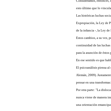
Consideramos, entonces, la
esto último que lo vinculam
Las históricas luchas soci
Expropiación, la Ley de Pr
de la infancia -, la Ley de
Estos cambios, a su vez, 
continuidad de las luchas 
para la asunción de éstos 
En ese sentido es que hab
El psicoanálisis piensa al 
Alemán, 2009). Justamente,
pensar en una transformac
Por otra parte: "La disloca
nunca viene de manera inm
una orientación emancipato