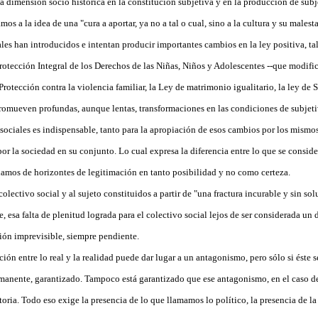
 dimensión socio histórica en la constitución subjetiva y en la producción de subj
os a la idea de una "cura a aportar, ya no a tal o cual, sino a la cultura y su malest
ales han introducidos e intentan producir importantes cambios en la ley positiva, t
otección Integral de los Derechos de las Niñas, Niños y Adolescentes --que modifica
 Protección contra la violencia familiar, la Ley de matrimonio igualitario, la ley de 
promueven profundas, aunque lentas, transformaciones en las condiciones de subjeti
sociales es indispensable, tanto para la apropiación de esos cambios por los mismo
por la sociedad en su conjunto. Lo cual expresa la diferencia entre lo que se consider
lamos de horizontes de legitimación en tanto posibilidad y no como certeza.
colectivo social y al sujeto constituidos a partir de "una fractura incurable y sin sol
 esa falta de plenitud lograda para el colectivo social lejos de ser considerada un d
ión imprevisible, siempre pendiente.
ción entre lo real y la realidad puede dar lugar a un antagonismo, pero sólo si éste s
anente, garantizado. Tampoco está garantizado que ese antagonismo, en el caso de
ria. Todo eso exige la presencia de lo que llamamos lo político, la presencia de la