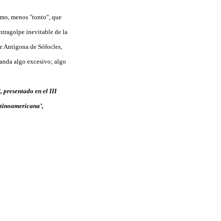
amo, menos "tonto", que
tragolpe inevitable de la
e Antígona de Sófocles,
manda algo excesivo; algo
 presentado en el III
tinoamericana’,