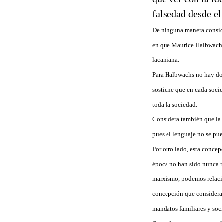
falsedad desde el
De ninguna manera consid
en que Maurice Halbwachs 
lacaniana.
Para Halbwachs no hay dos 
sostiene que en cada soci
toda la sociedad.
Considera también que la 
pues el lenguaje no se pu
Por otro lado, esta conce
época no han sido nunca m
marxismo, podemos relacio
concepción que consideramo
mandatos familiares y soc