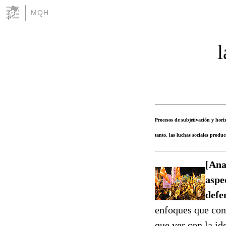
MQH
l
Procesos de subjetivación y hori
tanto, las luchas sociales produ
[Ana
aspe
defe
enfoques que con
que ver con la id