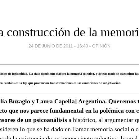
a construcción de la memor
24 DE JUNIO DE 2011 - 16:40
-
OPINIÓN
zontes de legitimidad. La clase dominante elabora la memoria colectiva, y de este modo se transmiten la
cen cambios en la ley, que promueven transformaciones en las condiciones de subjetivación.
lía Buzaglo y Laura Capella] Argentina. Queremos
cto que nos parece fundamental en la polémica con c
nsores de un psicoanálisis
a histórico, al argumentar 
sideren lo que se ha dado en llamar memoria social o c
ea de la existencia de un inconsciente colectivo, lo cual