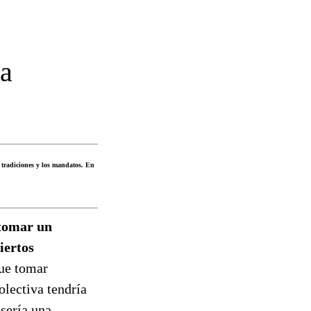
ia
s tradiciones y los mandatos. En
 tomar un
iertos
que tomar
olectiva tendría
 sería una