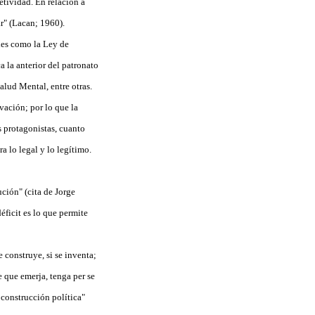
etividad. En relación a
ar" (Lacan; 1960).
ales como la Ley de
 la anterior del patronato
Salud Mental, entre otras.
vación; por lo que la
s protagonistas, cuanto
a lo legal y lo legítimo.
ución" (cita de Jorge
éficit es lo que permite
e construye, si se inventa;
 que emerja, tenga per se
 construcción política"