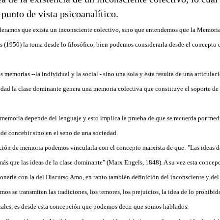
 punto de vista psicoanalítico.
eramos que exista un inconsciente colectivo, sino que entendemos que la Memoria 
(1950) la toma desde lo filosófico, bien podemos considerarla desde el concepto d
memorias --la individual y la social - sino una sola y ésta resulta de una articulaci
edad la clase dominante genera una memoria colectiva que constituye el soporte de
memoria depende del lenguaje y esto implica la prueba de que se recuerda por medi
ede concebir sino en el seno de una sociedad.
pción de memoria podemos vincularla con el concepto marxista de que: "Las ideas 
ás que las ideas de la clase dominante" (Marx Engels, 1848). A su vez esta concepc
narla con la del Discurso Amo, en tanto también definición del inconsciente y del 
s se transmiten las tradiciones, los temores, los prejuicios, la idea de lo prohibid
iales, es desde esta concepción que podemos decir que somos hablados.