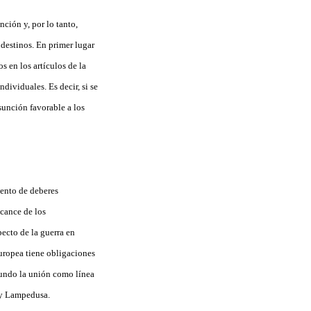
ción y, por lo tanto,
ndestinos. En primer lugar
 en los artículos de la
dividuales. Es decir, si se
sunción favorable a los
?
ento de deberes
lcance de los
ecto de la guerra en
uropea tiene obligaciones
mundo la unión como línea
a y Lampedusa.