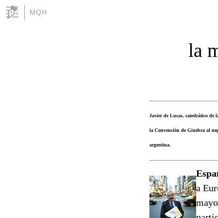
MQH
la 
Javier de Lucas, catedrático de 
la Convención de Ginebra al nega
argentina.
Españ
a Eur
mayor
parti