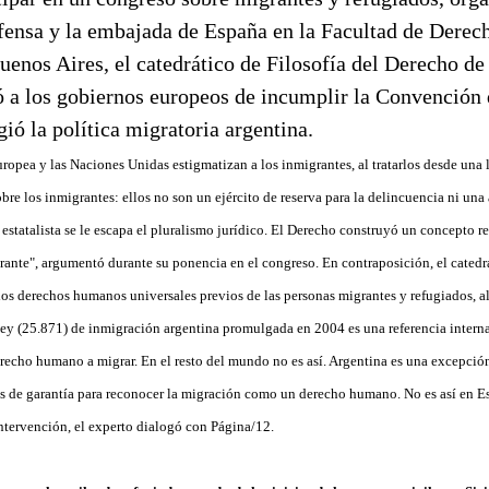
fensa y la embajada de España en la Facultad de Derech
enos Aires, el catedrático de Filosofía del Derecho de
ó a los gobiernos europeos de incumplir la Convención 
gió la política migratoria argentina.
ropea y las Naciones Unidas estigmatizan a los inmigrantes, al tratarlos desde una
re los inmigrantes: ellos no son un ejército de reserva para la delincuencia ni una
 estatalista se le escapa el pluralismo jurídico. El Derecho construyó un concepto r
rante", argumentó durante su ponencia en el congreso. En contraposición, el catedr
 los derechos humanos universales previos de las personas migrantes y refugiados, 
ley (25.871) de inmigración argentina promulgada en 2004 es una referencia intern
erecho humano a migrar. En el resto del mundo no es así. Argentina es una excepció
 de garantía para reconocer la migración como un derecho humano. No es así en E
intervención, el experto dialogó con Página/12.