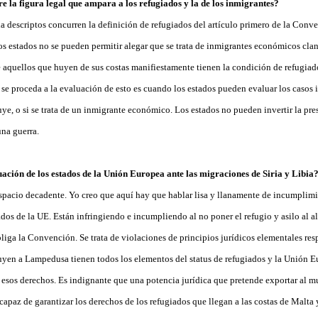
e la figura legal que ampara a los refugiados y la de los inmigrantes?
 descriptos concurren la definición de refugiados del artículo primero de la Conven
os estados no se pueden permitir alegar que se trata de inmigrantes económicos cla
 aquellos que huyen de sus costas manifiestamente tienen la condición de refugiados
 proceda a la evaluación de esto es cuando los estados pueden evaluar los casos in
ye, o si se trata de un inmigrante económico. Los estados no pueden invertir la pre
na guerra.
uación de los estados de la Unión Europea ante las migraciones de Siria y Libia
pacio decadente. Yo creo que aquí hay que hablar lisa y llanamente de incumplimi
ados de la UE. Están infringiendo e incumpliendo al no poner el refugio y asilo al a
iga la Convención. Se trata de violaciones de principios jurídicos elementales resp
uyen a Lampedusa tienen todos los elementos del status de refugiados y la Unión E
e esos derechos. Es indignante que una potencia jurídica que pretende exportar al 
capaz de garantizar los derechos de los refugiados que llegan a las costas de Malt