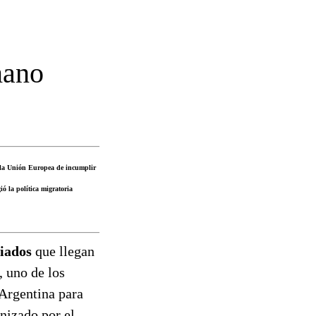
mano
e la Unión Europea de incumplir
ó la política migratoria
giados
que llegan
, uno de los
 Argentina para
nizado por el