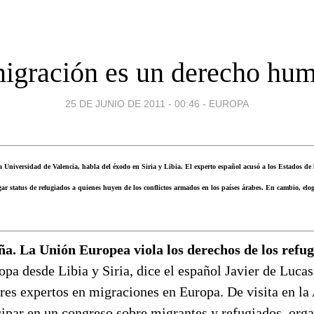
migración es un derecho hu
25 DE JUNIO DE 2011 - 00:46
-
EUROPA
la Universidad de Valencia, habla del éxodo en Siria y Libia. El experto español acusó a los Estados d
r status de refugiados a quienes huyen de los conflictos armados en los países árabes. En cambio, elogi
a. La Unión Europea viola los derechos de los refu
opa desde Libia y Siria, dice el español Javier de Lucas
es expertos en migraciones en Europa. De visita en la
cipar en un congreso sobre migrantes y refugiados, orga