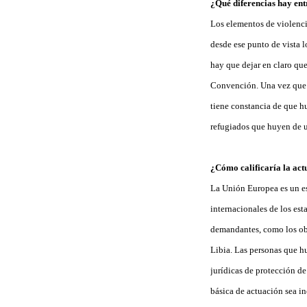
¿Qué diferencias hay entr
Los elementos de violencia
desde ese punto de vista l
hay que dejar en claro que
Convención. Una vez que se
tiene constancia de que hu
refugiados que huyen de u
¿Cómo calificaría la act
La Unión Europea es un es
internacionales de los est
demandantes, como los obl
Libia. Las personas que h
jurídicas de protección d
básica de actuación sea in