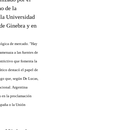
o de la
 la Universidad
de Ginebra y en
 lógica de mercado. "Hay
 amenaza a las fuentes de
estrictivo que fomenta la
ático destacó el papel de
algo que, según De Lucas,
acional. Argentina
n en la proclamación
spaña o la Unión