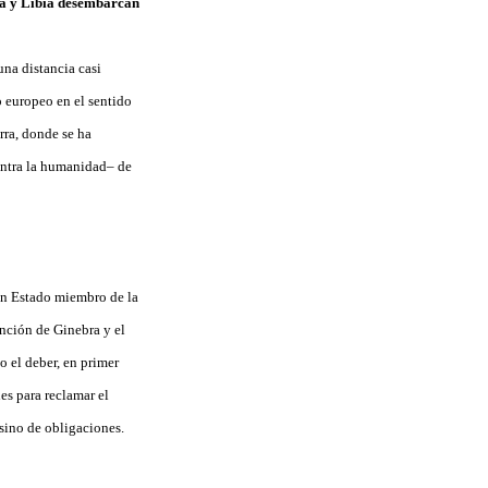
iria y Libia desembarcan
una distancia casi
o europeo en el sentido
rra, donde se ha
ontra la humanidad– de
 un Estado miembro de la
nción de Ginebra y el
 el deber, en primer
es para reclamar el
sino de obligaciones.