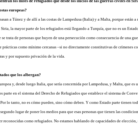
entran los miles de refugiados que desde los inicios de las guerras civiles en S
ostas europeas?
 pasan a Túnez y de allí a las costas de Lampedusa (Italia) y a Malta, porque están a 
 Siria, la mayor parte de los refugiados está llegando a Turquía, que no es un Estad
e se trata de personas que huyen de una persecución como consecuencia de una gue
de prácticas como mínimo cercanas –si no directamente constitutivas de crímenes c
ras y por supuesto privación de la vida.
tados que los albergan?
uropea y, desde luego Italia, que sería concernida por Lampedusa, y Malta, que es
s parte en el sistema del Derecho de Refugiados que establece el sistema de Conve
Por lo tanto, no es cómo pueden, sino cómo deben. Y como Estado parte tienen todo
n segundo lugar de poner los medios para que esas personas que tienen las condicion
er reconocidas como refugiados. No estamos hablando de capacidades de elección, 