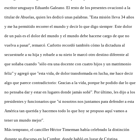
escritor uruguayo Eduardo Galeano. El resto de los presentes ovacionó a la
titular de Abuelas, quien les dedicó unas palabras. "Esta misión lleva 34 años
y me ha permitido recorrer el mundo y decir lo que digo siempre: Este dolor
de un país es el dolor del mundo y el mundo debe hacerse cargo de que no
vuelva a pasar", remarcó. Carlotto recordó también cómo la dictadura al
secuestrarle a su hija y robarle a su nieto le marcó otro destino diferente al
que soñaba cuando "sólo era una docente con cuatro hijos y un matrimonio
feliz" y agregó que "esta vida, de dolor transformada en lucha, me hace decir
algo que parece contradictorio: Gracias a la vida, porque he podido dar lo que
no pensaba dar y estar en lugares donde jamás soñé". Por último, les dijo a los
presidentes y funcionarios que "si nosotros nos juntamos para defender a esta
América tan querida y hacemos todo lo que hoy se propuso aquí vamos a
tener un mundo mejor".
Más temprano, el canciller Héctor Timerman había celebrado la distinción
durante su discurso en la Cumbre, donde habló en lugar de Cristina