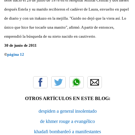
bebé nació el 26 de junio de 1978 en el Hospital Militar Central y dos meses
después Estela y su marido recibieron el cadáver de Laura, envuelto en papel
de diario y con un itakazo en la mejilla. "Guido no dejó que la viera así. Lo
único que hice fue tocarle una manito", afirmó. A partir de entonces,
emprendió la búsqueda de su nieto nacido en cautiverio.
30 de junio de 2011
©
página 12
OTROS ARTÍCULOS EN ESTE BLOG:
despiden a general insolentado
de khmer rouge a evangélico
khadafi bombardeó a manifestantes