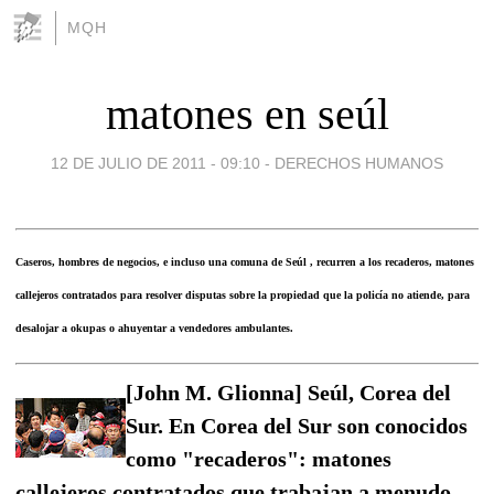
MQH
matones en seúl
12 DE JULIO DE 2011 - 09:10
-
DERECHOS HUMANOS
Caseros, hombres de negocios, e incluso una comuna de Seúl , recurren a los recaderos, matones
callejeros contratados para resolver disputas sobre la propiedad que la policía no atiende, para
desalojar a okupas o ahuyentar a vendedores ambulantes.
[John M. Glionna] Seúl, Corea del
Sur. En Corea del Sur son conocidos
como "recaderos": matones
callejeros contratados que trabajan a menudo