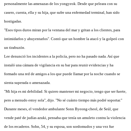
personalmente las amenazas de los yongyeok. Desde que peleara con su
casero, cuenta, ella y su hija, que sufre una enfermedad terminal, han sido
hostigadas.
"Esos tipos duros miran por la ventana del mar y gritan a los clientes, para
intimidarlos y ahuyentarlos". Contó que un hombre la atacó y la golpeó con
un tirabuzón.
Lee denunció los incidentes a la policía, pero no ha pasado nada. Así que
instaló una cámara de vigilancia en su bar para reunir evidencias y ha
formado una red de amigos a los que puede llamar por la noche cuando se
sienta superada o amenazada.
"Mi hija es mi debilidad. Si quiero mantener mi negocio, tengo que ser fuerte,
pero a menudo estoy sola", dijo. "No sé cuánto tiempo más podré soportar."
Durante meses, el vendedor ambulante Sonn Byeong-cheol, de Seúl, que
vende paté de judías azuki, pensaba que tenía un amuleto contra la violencia
de los recaderos. Sohn, 54, y su esposa, son sordomudos y una vez fue