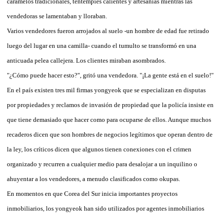
caramelos tradicionales, tentempiés calientes y artesanías mientras las
vendedoras se lamentaban y lloraban.
Varios vendedores fueron arrojados al suelo -un hombre de edad fue retirado
luego del lugar en una camilla- cuando el tumulto se transformó en una
anticuada pelea callejera. Los clientes miraban asombrados.
"¿Cómo puede hacer esto?", gritó una vendedora. "¡La gente está en el suelo!"
En el país existen tres mil firmas yongyeok que se especializan en disputas
por propiedades y reclamos de invasión de propiedad que la policía insiste en
que tiene demasiado que hacer como para ocuparse de ellos. Aunque muchos
recaderos dicen que son hombres de negocios legítimos que operan dentro de
la ley, los críticos dicen que algunos tienen conexiones con el crimen
organizado y recurren a cualquier medio para desalojar a un inquilino o
ahuyentar a los vendedores, a menudo clasificados como okupas.
En momentos en que Corea del Sur inicia importantes proyectos
inmobiliarios, los yongyeok han sido utilizados por agentes inmobiliarios