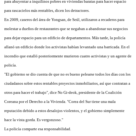
para ahuyentar a inquilinos pobres en viviendas baratas para hacer espacio
para rascacielos más rentables, dicen los detractores.
En 2009, caseros del área de Yongsan, de Seúl, utilizaron a recaderos para
molestar a dueños de restaurantes que se negaban a abandonar sus negocios
para dejar espacio para un edificio de departamentos. Más tarde, la policía
allanó un edificio donde los activistas habían levantado una barricada. En el
incendio que estalló posteriormente murieron cuatro activistas y un agente de
policía.
"El gobierno se dio cuenta de que no es bueno pelearse todos los días con los
ciudadanos sobre estos rentables proyectos inmobiliarios, así que contratan a
otros para hacer el trabajo", dice No Gi-deok, presidente de la Coalición
Coreana por el Derecho a la Vivienda. "Corea del Sur tiene una mala
reputación debido a estos desalojos violentos, y el gobierno simplemente
hace la vista gorda. Es vergonzoso."
La policía comparte esa responsabilidad.