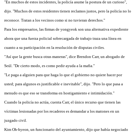
"En muchos de estos incidentes, la policía asume la postura de un curioso",
dijo. "Muchos de estos residentes tienen reclamos justos, pero la policía no lo
reconoce. Tratan a los vecinos como si no tuvieran derechos."
Para los empresarios, las firmas de yongyeok son una alternativa expediente
ahora que una fuerza policial sobrecargada de trabajo traza una línea en
cuanto a su participación en la resolución de disputas civiles.
"Así que la gente busca otras maneras", dice Brendon Carr, un abogado de
Seúl. "De cierto modo, es como pedir ayuda a la mafia."
"Le paga a alguien para que haga lo que el gobierno no quiere hacer por
usted; para algunos es justificable e inevitable", dijo. "Pero lo que pasa a
menudo es que eso se transforma en hostigamiento e intimidación."
Cuando la policía no actúa, cuenta Carr, el único recurso que tienen las
víctimas lesionadas por los recaderos es demandar a los matones en un
juzgado civil.
Kim Oh-hyeon, un funcionario del ayuntamiento, dijo que había negociado