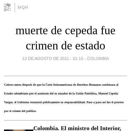
MQH
muerte de cepeda fue
crimen de estado
12 DE AGOSTO DE 2011 - 01:15
-
COLOMBIA
Catorce meses después de que la Corte Interamericana de Derechos Humanos condenara al
Estado colombiano por el asesinato del ex senador de la Unión Patriótica, Manuel Cepeda
Vargas, el Gobierno reconoció públicamente su responsabilidad. Paso a paso así fue el proceso
por el crimen del político.
Colombia. El ministro del Interior,