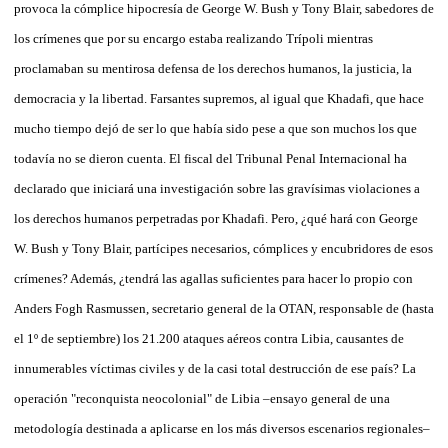
provoca la cómplice hipocresía de George W. Bush y Tony Blair, sabedores de
los crímenes que por su encargo estaba realizando Trípoli mientras
proclamaban su mentirosa defensa de los derechos humanos, la justicia, la
democracia y la libertad. Farsantes supremos, al igual que Khadafi, que hace
mucho tiempo dejó de ser lo que había sido pese a que son muchos los que
todavía no se dieron cuenta. El fiscal del Tribunal Penal Internacional ha
declarado que iniciará una investigación sobre las gravísimas violaciones a
los derechos humanos perpetradas por Khadafi. Pero, ¿qué hará con George
W. Bush y Tony Blair, partícipes necesarios, cómplices y encubridores de esos
crímenes? Además, ¿tendrá las agallas suficientes para hacer lo propio con
Anders Fogh Rasmussen, secretario general de la OTAN, responsable de (hasta
el 1º de septiembre) los 21.200 ataques aéreos contra Libia, causantes de
innumerables víctimas civiles y de la casi total destrucción de ese país? La
operación "reconquista neocolonial" de Libia –ensayo general de una
metodología destinada a aplicarse en los más diversos escenarios regionales–