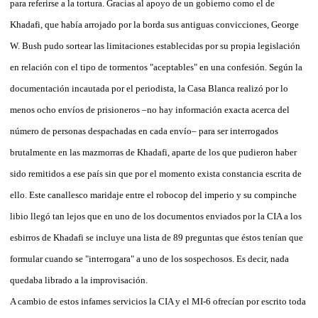
para referirse a la tortura. Gracias al apoyo de un gobierno como el de
Khadafi, que había arrojado por la borda sus antiguas convicciones, George
W. Bush pudo sortear las limitaciones establecidas por su propia legislación
en relación con el tipo de tormentos "aceptables" en una confesión. Según la
documentación incautada por el periodista, la Casa Blanca realizó por lo
menos ocho envíos de prisioneros –no hay información exacta acerca del
número de personas despachadas en cada envío– para ser interrogados
brutalmente en las mazmorras de Khadafi, aparte de los que pudieron haber
sido remitidos a ese país sin que por el momento exista constancia escrita de
ello. Este canallesco maridaje entre el robocop del imperio y su compinche
libio llegó tan lejos que en uno de los documentos enviados por la CIA a los
esbirros de Khadafi se incluye una lista de 89 preguntas que éstos tenían que
formular cuando se "interrogara" a uno de los sospechosos. Es decir, nada
quedaba librado a la improvisación.
A cambio de estos infames servicios la CIA y el MI-6 ofrecían por escrito toda