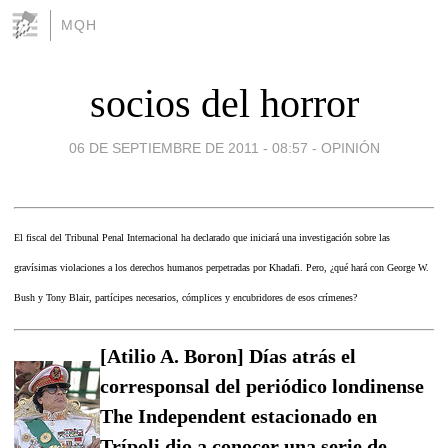
MQH
socios del horror
06 DE SEPTIEMBRE DE 2011 - 08:57
-
OPINIÓN
El fiscal del Tribunal Penal Internacional ha declarado que iniciará una investigación sobre las
gravísimas violaciones a los derechos humanos perpetradas por Khadafi. Pero, ¿qué hará con George W.
Bush y Tony Blair, partícipes necesarios, cómplices y encubridores de esos crímenes?
[Atilio A. Boron] Días atrás el
corresponsal del periódico londinense
The Independent estacionado en
Trípoli dio a conocer una serie de