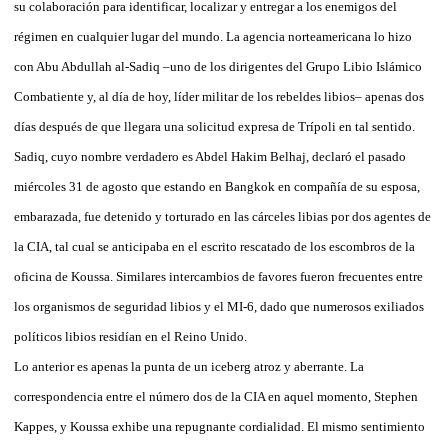
su colaboración para identificar, localizar y entregar a los enemigos del
régimen en cualquier lugar del mundo. La agencia norteamericana lo hizo
con Abu Abdullah al-Sadiq –uno de los dirigentes del Grupo Libio Islámico
Combatiente y, al día de hoy, líder militar de los rebeldes libios– apenas dos
días después de que llegara una solicitud expresa de Trípoli en tal sentido.
Sadiq, cuyo nombre verdadero es Abdel Hakim Belhaj, declaró el pasado
miércoles 31 de agosto que estando en Bangkok en compañía de su esposa,
embarazada, fue detenido y torturado en las cárceles libias por dos agentes de
la CIA, tal cual se anticipaba en el escrito rescatado de los escombros de la
oficina de Koussa. Similares intercambios de favores fueron frecuentes entre
los organismos de seguridad libios y el MI-6, dado que numerosos exiliados
políticos libios residían en el Reino Unido.
Lo anterior es apenas la punta de un iceberg atroz y aberrante. La
correspondencia entre el número dos de la CIA en aquel momento, Stephen
Kappes, y Koussa exhibe una repugnante cordialidad. El mismo sentimiento