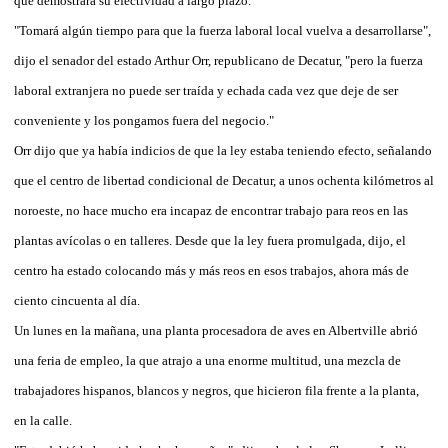
que demostrará su efectividad a largo plazo.
"Tomará algún tiempo para que la fuerza laboral local vuelva a desarrollarse",
dijo el senador del estado Arthur Orr, republicano de Decatur, "pero la fuerza
laboral extranjera no puede ser traída y echada cada vez que deje de ser
conveniente y los pongamos fuera del negocio."
Orr dijo que ya había indicios de que la ley estaba teniendo efecto, señalando
que el centro de libertad condicional de Decatur, a unos ochenta kilómetros al
noroeste, no hace mucho era incapaz de encontrar trabajo para reos en las
plantas avícolas o en talleres. Desde que la ley fuera promulgada, dijo, el
centro ha estado colocando más y más reos en esos trabajos, ahora más de
ciento cincuenta al día.
Un lunes en la mañana, una planta procesadora de aves en Albertville abrió
una feria de empleo, la que atrajo a una enorme multitud, una mezcla de
trabajadores hispanos, blancos y negros, que hicieron fila frente a la planta,
en la calle.