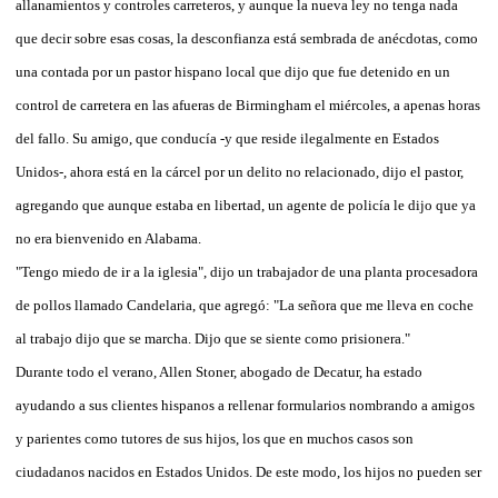
allanamientos y controles carreteros, y aunque la nueva ley no tenga nada
que decir sobre esas cosas, la desconfianza está sembrada de anécdotas, como
una contada por un pastor hispano local que dijo que fue detenido en un
control de carretera en las afueras de Birmingham el miércoles, a apenas horas
del fallo. Su amigo, que conducía -y que reside ilegalmente en Estados
Unidos-, ahora está en la cárcel por un delito no relacionado, dijo el pastor,
agregando que aunque estaba en libertad, un agente de policía le dijo que ya
no era bienvenido en Alabama.
"Tengo miedo de ir a la iglesia", dijo un trabajador de una planta procesadora
de pollos llamado Candelaria, que agregó: "La señora que me lleva en coche
al trabajo dijo que se marcha. Dijo que se siente como prisionera."
Durante todo el verano, Allen Stoner, abogado de Decatur, ha estado
ayudando a sus clientes hispanos a rellenar formularios nombrando a amigos
y parientes como tutores de sus hijos, los que en muchos casos son
ciudadanos nacidos en Estados Unidos. De este modo, los hijos no pueden ser