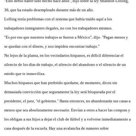
"Esto debió haber sido hecho hace años", dijo sobre la ley Shannon Lolling,
36, que ha estado desempleado durante más de un año.
Lolling tenía problemas con el sistema que había traído aquí a los
trabajadores inmigrantes ilegales, no con los trabajadores mismos.
"Es por eso que nuestros trabajos se fueron a México", dijo. "Pagan menos y
se quedan con el dinero, y nos impiden encontrar trabajo."
No lejos de la planta, en los vecindarios hispanos, es difícil diferenciar el
silencio de los días de trabajo, el silencio del abandono o el silencio de un
miedo que te inmoviliza.
Muchos hispanos que han preferido quedarse, de momento, dicen sin
demasiada convicción que seguramente la ley será bloqueada por el
presidente, el juez, "el gobierno." Hasta entonces, no abandonarán sus casas a
menos que sea absolutamente necesario. Envían a otros a hacer las compras y
les obligan a sus hijos a dejar el club de fútbol y a volverse inmediatamente a
casa después de la escuela. Hay una avalancha de rumores sobre