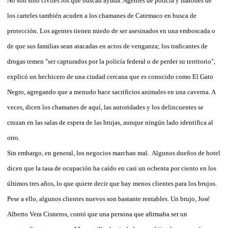
No son sólo civiles los que buscan ayuda. Agentes de policía y matones de
los carteles también acuden a los chamanes de Catemaco en busca de
protección. Los agentes tienen miedo de ser asesinados en una emboscada o
de que sus familias sean atacadas en actos de venganza; los traficantes de
drogas temen "ser capturados por la policía federal o de perder su territorio",
explicó un hechicero de una ciudad cercana que es conocido como El Gato
Negro, agregando que a menudo hace sacrificios animales en una caverna. A
veces, dicen los chamanes de aquí, las autoridades y los delincuentes se
cruzan en las salas de espera de las brujas, aunque ningún lado identifica al
otro.
Sin embargo, en general, los negocios marchan mal. Algunos dueños de hotel
dicen que la tasa de ocupación ha caído en casi un ochenta por ciento en los
últimos tres años, lo que quiere decir que hay menos clientes para los brujos.
Pese a ello, algunos clientes nuevos son bastante rentables. Un brujo, José
Alberto Vera Cisneros, contó que una persona que afirmaba ser un