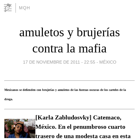
MQH
amuletos y brujerías
contra la mafia
17 DE NOVIEMBRE DE 2011 - 22:55
-
MÉXICO
Mexicanos se defienden con brujerías y amuletos de las fuerzas oscuras de los carteles de la
droga.
[Karla Zabludosvky] Catemaco,
México. En el penumbroso cuarto
trasero de una modesta casa en esta