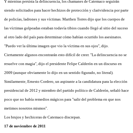
Y mientras persista la delincuencia, los chamanes de Catemaco seguirán
siendo solicitados para hacer hechizos de protección y clarividencia por parte
de policías, ladrones y sus víctimas. Marthen Torres dijo que los cuerpos de
las víctimas golpeadas estaban todavía tibios cuando llegó al sitio del suceso
al otro lado del país para determinar cómo habían ocurrido los asesinatos.
"Puedo ver la última imagen que vio la víctima en sus ojos", dijo.
Ciertamente algunos encontrarán esto difícil de creer. "La delincuencia no se
resuelve con magia", dijo el presidente Felipe Calderón en un discurso en
2009 (aunque obviamente lo dijo en un sentido figurado, no literal).
Similarmente, Ernesto Cordero, un aspirante a la candidatura para la elección
presidencial de 2012 y miembro del partido político de Calderón, señaló hace
poco que no había remedios mágicos para "salir del problema en que nos
metimos nosotros mismos".
Los brujos y hechiceras de Catemaco discrepan.
17 de noviembre de 2011