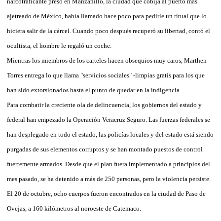
narcotraficante preso en Manzanillo, la ciudad que cobija al puerto más
ajetreado de México, había llamado hace poco para pedirle un ritual que lo
hiciera salir de la cárcel. Cuando poco después recuperó su libertad, contó el
ocultista, el hombre le regaló un coche.
Mientras los miembros de los carteles hacen obsequios muy caros, Marthen
Torres entrega lo que llama "servicios sociales" -limpias gratis para los que
han sido extorsionados hasta el punto de quedar en la indigencia.
Para combatir la creciente ola de delincuencia, los gobiernos del estado y
federal han empezado la Operación Veracruz Seguro. Las fuerzas federales se
han desplegado en todo el estado, las policías locales y del estado está siendo
purgadas de sus elementos corruptos y se han montado puestos de control
fuertemente armados. Desde que el plan fuera implementado a principios del
mes pasado, se ha detenido a más de 250 personas, pero la violencia persiste.
El 20 de octubre, ocho cuerpos fueron encontrados en la ciudad de Paso de
Ovejas, a 160 kilómetros al noroeste de Catemaco.