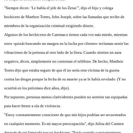
"Siempre dicen: ‘Le habla el jefe de los Zetas’", dijo el hijo y colega
hechicero de Marthen Torres, John Joseph, sobre las llamadas que recibe de
miembros de la organización criminal exigiendo dinero.
Algunos de los hechiceros de Catemaco tienen cada vez más miedo, mientras
otros -quizás buscando un margen en la lucha por clientes- reclaman sentir las
vibraciones de la persona al otro lado de la línea. Cuando sienten un aura
negativo, dicen, simplemente no contestan el teléfono. De hecho, Marthen
Torres dijo que estaba seguro de que él no sería otra víctima de la guerra
contra las drogas porque la fecha de su muerte ya se le había revelado. (Y no
ocurrirá en los próximos diez años, dijo).
Por supuesto, personas menos clarividentes pueden no sentirse tan equipadas
para hacer frente a ola de violencia.
"Estoy constantemente consciente de que mis hijos podrían ser secuestrados
en cualquier momento. Es mi mayor preocupación", dijo Julisa del Carmen
después de ser limpiada por un hechicero. "Estás oyendo constantemente