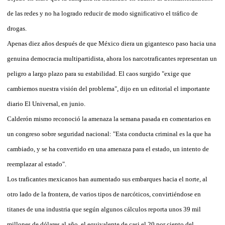
de las redes y no ha logrado reducir de modo significativo el tráfico de
drogas.
Apenas diez años después de que México diera un gigantesco paso hacia una
genuina democracia multipartidista, ahora los narcotraficantes representan un
peligro a largo plazo para su estabilidad. El caos surgido "exige que
cambiemos nuestra visión del problema", dijo en un editorial el importante
diario El Universal, en junio.
Calderón mismo reconoció la amenaza la semana pasada en comentarios en
un congreso sobre seguridad nacional: "Esta conducta criminal es la que ha
cambiado, y se ha convertido en una amenaza para el estado, un intento de
reemplazar al estado".
Los traficantes mexicanos han aumentado sus embarques hacia el norte, al
otro lado de la frontera, de varios tipos de narcóticos, convirtiéndose en
titanes de una industria que según algunos cálculos reporta unos 39 mil
millones de dólares al año, el equivalente de casi el 20 por ciento del