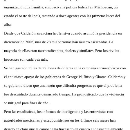
organización, La Familia, emboscó a la policía federal en Michoacán, un
estado el oeste del país, matando a doce agentes con las primeras luces del
alba.
Desde que Calderón anunciara la ofensiva cuando asumió la presidencia en
diciembre de 2006, más de 28 mil personas han muerto asesinadas. La
mayoría de ellas eran narcotraficantes, dealers y similares. Pero los civiles
inocentes son cada vez más.
Se han gastado miles de millones de dólares en la campaña antinarcóticos con
el entusiasta apoyo de los gobiernos de George W. Bush y Obama. Calderón y
su gobierno dicen que una razón que dificulta progresar, es que el problema
fue descuidado durante demasiado tiempo. Ha pronosticado que la violencia
se mitigará para fines de año.
Pero las estadísticas, los informes de inteligencia y las entrevistas con
autoridades mexicanas y estadounidenses en los últimos seis meses han
dejado en claro que la campaña ha fracasado en cuanto al desmantelamiento