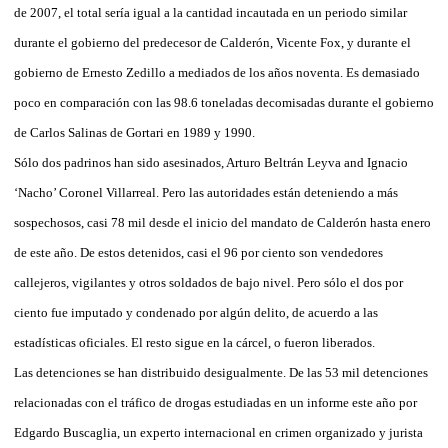
de 2007, el total sería igual a la cantidad incautada en un periodo similar
durante el gobierno del predecesor de Calderón, Vicente Fox, y durante el
gobierno de Ernesto Zedillo a mediados de los años noventa. Es demasiado
poco en comparación con las 98.6 toneladas decomisadas durante el gobierno
de Carlos Salinas de Gortari en 1989 y 1990.
Sólo dos padrinos han sido asesinados, Arturo Beltrán Leyva and Ignacio
‘Nacho’ Coronel Villarreal. Pero las autoridades están deteniendo a más
sospechosos, casi 78 mil desde el inicio del mandato de Calderón hasta enero
de este año. De estos detenidos, casi el 96 por ciento son vendedores
callejeros, vigilantes y otros soldados de bajo nivel. Pero sólo el dos por
ciento fue imputado y condenado por algún delito, de acuerdo a las
estadísticas oficiales. El resto sigue en la cárcel, o fueron liberados.
Las detenciones se han distribuido desigualmente. De las 53 mil detenciones
relacionadas con el tráfico de drogas estudiadas en un informe este año por
Edgardo Buscaglia, un experto internacional en crimen organizado y jurista