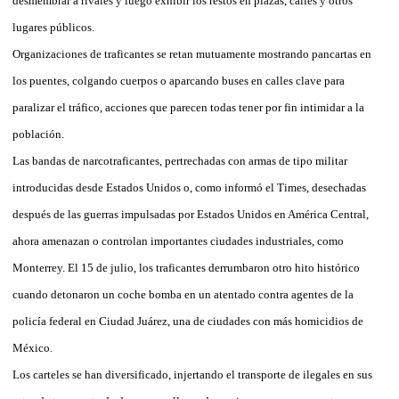
desmembrar a rivales y luego exhibir los restos en plazas, calles y otros
lugares públicos.
Organizaciones de traficantes se retan mutuamente mostrando pancartas en
los puentes, colgando cuerpos o aparcando buses en calles clave para
paralizar el tráfico, acciones que parecen todas tener por fin intimidar a la
población.
Las bandas de narcotraficantes, pertrechadas con armas de tipo militar
introducidas desde Estados Unidos o, como informó el Times, desechadas
después de las guerras impulsadas por Estados Unidos en América Central,
ahora amenazan o controlan importantes ciudades industriales, como
Monterrey. El 15 de julio, los traficantes derrumbaron otro hito histórico
cuando detonaron un coche bomba en un atentado contra agentes de la
policía federal en Ciudad Juárez, una de ciudades con más homicidios de
México.
Los carteles se han diversificado, injertando el transporte de ilegales en sus