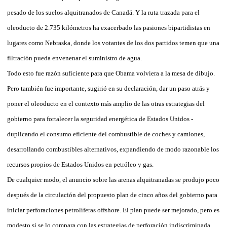
pesado de los suelos alquitranados de Canadá. Y la ruta trazada para el
oleoducto de 2.735 kilómetros ha exacerbado las pasiones bipartidistas en
lugares como Nebraska, donde los votantes de los dos partidos temen que una
filtración pueda envenenar el suministro de agua.
Todo esto fue razón suficiente para que Obama volviera a la mesa de dibujo.
Pero también fue importante, sugirió en su declaración, dar un paso atrás y
poner el oleoducto en el contexto más amplio de las otras estrategias del
gobierno para fortalecer la seguridad energética de Estados Unidos -
duplicando el consumo eficiente del combustible de coches y camiones,
desarrollando combustibles alternativos, expandiendo de modo razonable los
recursos propios de Estados Unidos en petróleo y gas.
De cualquier modo, el anuncio sobre las arenas alquitranadas se produjo poco
después de la circulación del propuesto plan de cinco años del gobierno para
iniciar perforaciones petrolíferas offshore. El plan puede ser mejorado, pero es
modesto si se lo compara con las estrategias de perforación indiscriminada