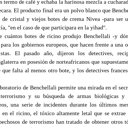
un termo de café y echaba la harinosa mezcla a cucharad
ecara. El producto final era un polvo blanco que Bench
 de cristal y viejos botes de crema Nivea -para ser 
ía, "en el caso de que participara en la yihad".
 cuántos botes de ricino produjo Benchellali -y dó
 para los gobiernos europeos, que hacen frente a una 
istas. El pasado año, dijeron los detectives, reci
nglaterra en posesión de norteafricanos que supuestam
e que falta al menos otro bote, y los detectives france
laboratorio de Benchellali permite una mirada en el sec
 terrorismo y su búsqueda de armas biológicas y 
eos, una serie de incidentes durante los últimos m
s en el ricino, el tóxico altamente letal que se extrae
spechosos de terrorismo han tratado de obtener otros t