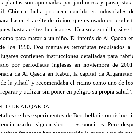
s plantas son apreciadas por jardineros y paisajista
il, China e India producen cantidades industriales d
para hacer el aceite de ricino, que es usado en produc
úes hasta aceites lubricantes. Una sola semilla, si se 
o como para matar a un niño. El interés de Al Qaeda en 
de los 1990. Dos manuales terroristas requisados a 
lugares contienen instrucciones detalladas para fabric
ado por periodistas ingleses en noviembre de 200
nada de Al Qaeda en Kabul, la capital de Afganistán.
 de la yihad´ y recomendaba el ricino como uno de lo
reparar y utilizar sin poner en peligro su propia salud".
NTO DE AL QAEDA
talles de los experimentos de Benchellali con ricino -
endía usarlo- siguen siendo desconocidos. Pero des
tectives franceses han reconstruido la cronología de sus