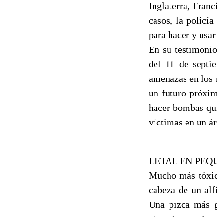
Inglaterra, Franc
casos, la policí
para hacer y usar
En su testimonio
del 11 de septie
amenazas en los 
un futuro próxim
hacer bombas quí
víctimas en un ár
LETAL EN PEQ
Mucho más tóxico
cabeza de un alf
Una pizca más gr