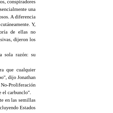
nos, conspiradores
esencialmente una
osos. A diferencia
 cutáneamente. Y,
oría de ellas no
ivas, dijeron los
na sola razón: su
ra que cualquier
o", dijo Jonathan
 No-Proliferación
e el carbunclo".
te en las semillas
ncluyendo Estados