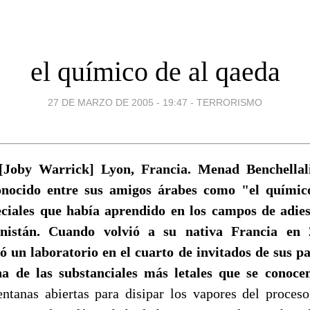
el químico de al qaeda
27 DE MARZO DE 2005 - 19:47
-
TERRORISMO
[Joby Warrick] Lyon, Francia. Menad Benchellali
onocido entre sus amigos árabes como "el químico
eciales que había aprendido en los campos de adie
istán. Cuando volvió a su nativa Francia en 
ó un laboratorio en el cuarto de invitados de sus 
na de las substanciales más letales que se conocen
ntanas abiertas para disipar los vapores del proces