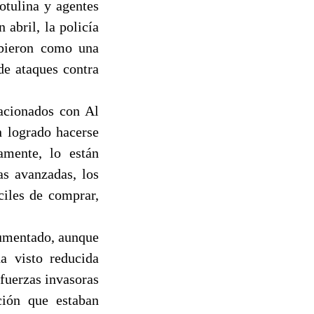
otulina y agentes
abril, la policía
ibieron como una
de ataques contra
lacionados con Al
n logrado hacerse
amente, lo están
as avanzadas, los
ciles de comprar,
cumentado, aunque
a visto reducida
fuerzas invasoras
ción que estaban