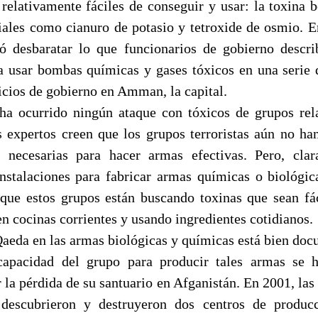
relativamente fáciles de conseguir y usar: la toxina b
iales como cianuro de potasio y tetroxide de osmio. En 
ró desbaratar lo que funcionarios de gobierno descr
a usar bombas químicas y gases tóxicos en una serie 
icios de gobierno en Amman, la capital.
ha ocurrido ningún ataque con tóxicos de grupos re
expertos creen que los grupos terroristas aún no ha
s necesarias para hacer armas efectivas. Pero, clar
instalaciones para fabricar armas químicas o biológic
 que estos grupos están buscando toxinas que sean fá
en cocinas corrientes y usando ingredientes cotidianos.
 Qaeda en las armas biológicas y químicas está bien do
capacidad del grupo para producir tales armas se h
la pérdida de su santuario en Afganistán. En 2001, las 
 descubrieron y destruyeron dos centros de produc