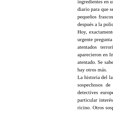
ingredientes en 
diario para que s
pequeños frascos
después a la polic
Hoy, exactamente
urgente pregunta
atentados terror
aparecieron en I
atentado. Se sab
hay otros más.
La historia del 
sospechosos de
detectives europ
particular interé
ricino. Otros so