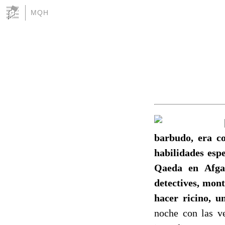
MQH
barbudo, era c
habilidades esp
Qaeda en Afgan
detectives, mont
hacer ricino, u
noche con las ve