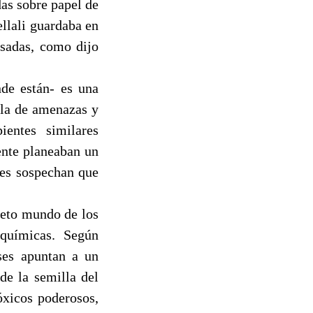
as sobre papel de
ellali guardaba en
usadas, como dijo
nde están- es una
ola de amenazas y
pientes similares
ente planeaban un
ses sospechan que
reto mundo de los
químicas. Según
eses apuntan a un
 de la semilla del
óxicos poderosos,