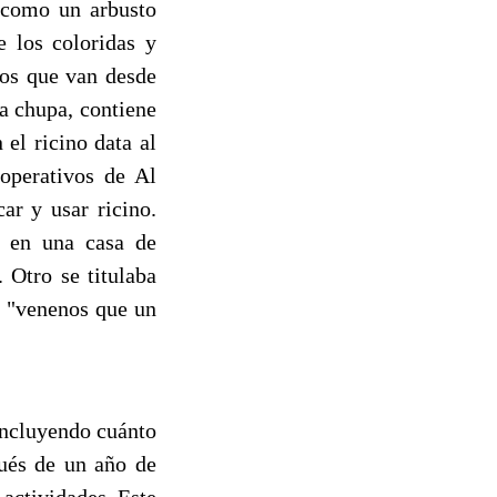
s como un arbusto
e los coloridas y
tos que van desde
la chupa, contiene
el ricino data al
operativos de Al
ar y usar ricino.
1 en una casa de
 Otro se titulaba
s "venenos que un
incluyendo cuánto
pués de un año de
 actividades. Este