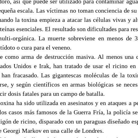
doro, así que puede ser utilizado para contaminar agua 
equeña escala. Las víctimas no toman conciencia de su 
uando la toxina empieza a atacar las células vivas y al
teínas esenciales. El resultado son dificultades para re
 multi-orgánica. La muerte sobreviene en menos de 3
ídoto o cura para el veneno.
rve como arma de destrucción masiva. Al menos una d
ados Unidos e Irak, han tratado de usar el ricino en
 han fracasado. Las gigantescas moléculas de la tox
rse, y según científicos en armas biológicas se neces
cir dosis fatales para un campo de batalla.
toxina ha sido utilizada en asesinatos y en ataques a p
los casos más famosos de la Guerra Fría, la policía se
igón de ricino, disparado con un paraguas diseñado es
te Georgi Markov en una calle de Londres.