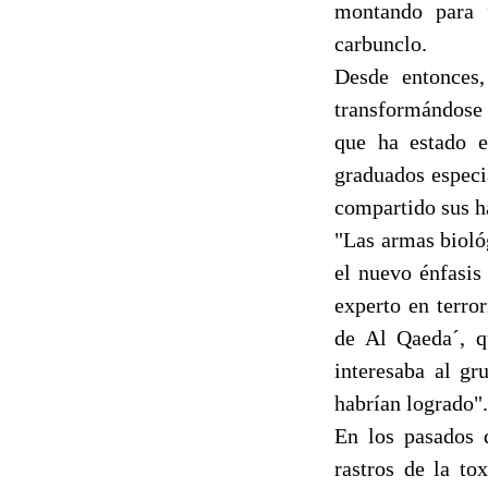
montando para f
carbunclo.
Desde entonces
transformándose 
que ha estado e
graduados especi
compartido sus h
"Las armas bioló
el nuevo énfasis
experto en terro
de Al Qaeda´, qu
interesaba al gr
habrían logrado".
En los pasados 
rastros de la to