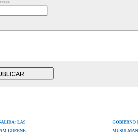
strado.
SALIDA: LAS
GOBIERNO 
HAM GREENE
MUSULMANE