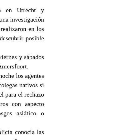
a en Utrecht y
una investigación
realizaron en los
descubrir posible
 viernes y sábados
Amersfoort.
 noche los agentes
colegas nativos sí
el para el rechazo
eros con aspecto
sgos asiático o
licía conocía las