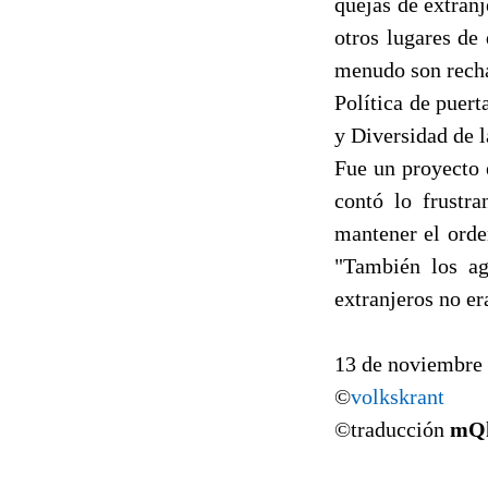
quejas de extran
otros lugares de
menudo son recha
Política de puer
y Diversidad de l
Fue un proyecto 
contó lo frustr
mantener el orde
"También los ag
extranjeros no er
13 de noviembre
©
volkskrant
©traducción
mQ