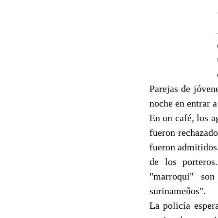
Parejas de jóvene
noche en entrar a
En un café, los a
fueron rechazados
fueron admitidos.
de los porteros
"marroquí" son
surinameños".
La policía esper