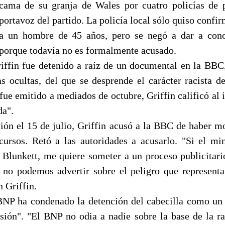
cama de su granja de Wales por cuatro policías de p
portavoz del partido. La policía local sólo quiso confi
a un hombre de 45 años, pero se negó a dar a cono
porque todavía no es formalmente acusado.
ffin fue detenido a raíz de un documental en la BBC
s ocultas, del que se desprende el carácter racista de
ue emitido a mediados de octubre, Griffin calificó al 
da".
ión el 15 de julio, Griffin acusó a la BBC de haber 
scursos. Retó a las autoridades a acusarlo. "Si el mi
d Blunkett, me quiere someter a un proceso publicitari
no podemos advertir sobre el peligro que representa 
 Griffin.
BNP ha condenado la detención del cabecilla como un 
esión". "El BNP no odia a nadie sobre la base de la raz