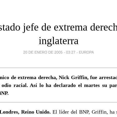
stado jefe de extrema derec
inglaterra
20 DE ENERO DE 2005 - 03:27
-
EUROPA
ánico de extrema derecha, Nick Griffin, fue arrest
 odio racial. Así lo ha declarado el martes su par
BNP.
Londres, Reino Unido.
El líder del BNP, Griffin, ha 