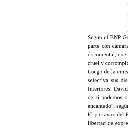
Según el BNP Gri
parte con cámara
documental, que f
cruel y corrompi
Luego de la emis
selectiva sus di
Interiores, Davi
de si podemos o 
encantado", según
El portavoz del 
libertad de expr