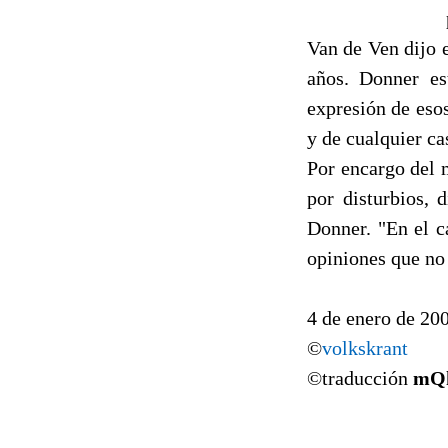
Van de Ven dijo 
años. Donner est
expresión de esos
y de cualquier ca
Por encargo del m
por disturbios, 
Donner. "En el c
opiniones que no 
4 de enero de 20
©
volkskrant
©traducción
mQ