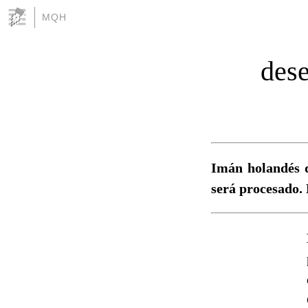
MQH
dese
Imán holandés q
será procesado. 