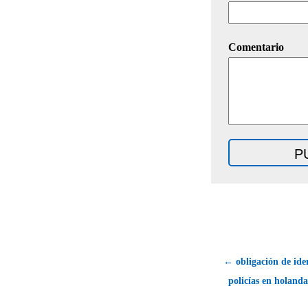
Comentario
← obligación de iden
policías en holand