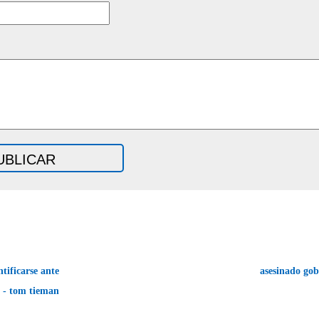
tificarse ante
asesinado go
a - tom tieman