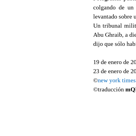
colgando de un 
levantado sobre 
Un tribunal mili
Abu Ghraib, a di
dijo que sólo hab
19 de enero de 2
23 de enero de 2
©
new york times
©traducción
mQ