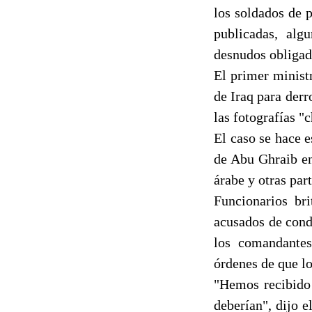
los soldados de 
publicadas, alg
desnudos obligado
El primer ministr
de Iraq para der
las fotografías "
El caso se hace 
de Abu Ghraib en
árabe y otras part
Funcionarios br
acusados de cond
los comandantes
órdenes de que lo
"Hemos recibido 
deberían", dijo e