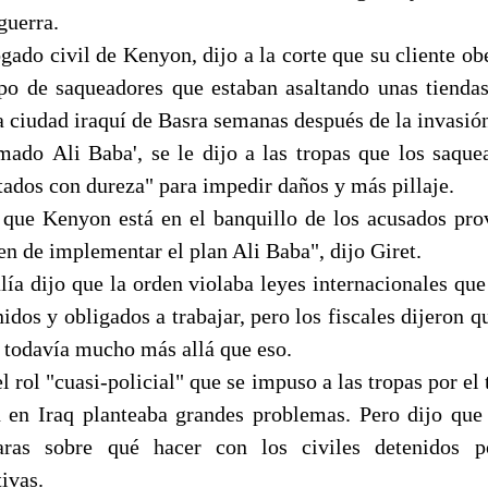
guerra.
gado civil de Kenyon, dijo a la corte que su cliente o
po de saqueadores que estaban asaltando unas tienda
a ciudad iraquí de Basra semanas después de la invasió
mado Ali Baba', se le dijo a las tropas que los saque
tados con dureza" para impedir daños y más pillaje.
 que Kenyon está en el banquillo de los acusados pro
en de implementar el plan Ali Baba", dijo Giret.
alía dijo que la orden violaba leyes internacionales qu
nidos y obligados a trabajar, pero los fiscales dijeron q
n todavía mucho más allá que eso.
l rol "cuasi-policial" que se impuso a las tropas por el
n en Iraq planteaba grandes problemas. Pero dijo que 
laras sobre qué hacer con los civiles detenidos 
tivas.