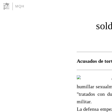
MQH
sol
Acusados de tort
humillar sexualm
"tratados con du
militar.
La defensa empezó