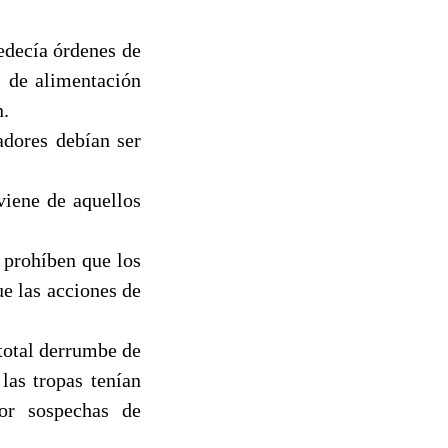
bedecía órdenes de
s de alimentación
n.
adores debían ser
viene de aquellos
e prohíben que los
ue las acciones de
 total derrumbe de
las tropas tenían
por sospechas de