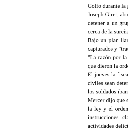
Golfo durante la 
Joseph Giret, abo
detener a un gru
cerca de la sureñ
Bajo un plan lla
capturados y "tra
"La razón por la
que dieron la ord
El jueves la fisc
civiles sean dete
los soldados iba
Mercer dijo que e
la ley y el orde
instrucciones c
actividades delic