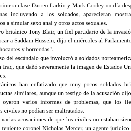
primera clase Darren Larkin y Mark Cooley un día des
unas incluyendo a los soldados, aparecieran mostr
s a simular sexo anal y otros actos sexuales.
o británico Tony Blair, un fiel partidario de la invas
rocar a Saddam Hussein, dijo el miércoles al Parlament
chocantes y horrendas".
eso del escándalo que involucró a soldados norteamerica
 Iraq, que dañó severamente la imagen de Estados U
es.
itánicos han enfatizado que muy pocos soldados bri
uctas similares, aunque un testigo de la acusación dijo
 oyeron varios informes de problemas, que los lle
s civiles no podían ser maltratados.
varias acusaciones de que los civiles no estaban sie
l teniente coronel Nicholas Mercer, un agente jurídico