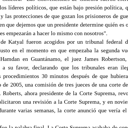
 los líderes políticos, que están bajo presión política,
y las protecciones de que gozan los prisioneros de gue
n que dejemos que un presidente determine quién es o
íses empezarán a hacer lo mismo con nosotros".
de Katyal fueron acogidos por un tribunal federal 
Justo en el momento en que empezaba la segunda vuel
 Hamdan en Guantánamo, el juez James Robertson, 
 a su favor, declarando que los tribunales eran il
s procedimientos 30 minutos después de que hubier
o de 2005, una comisión de tres jueces de una corte de
. Roberts, ahora presidente de la Corte Suprema, revo
olicitaron una revisión a la Corte Suprema, y en novi
 durante varias semanas, la corte anunció que vería 
fue la palabra final. La Corte Suprema acababa de cons