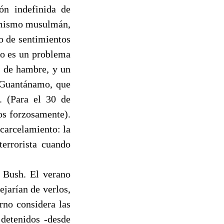
ón indefinida de
remismo musulmán,
o de sentimientos
mo es un problema
a de hambre, y un
a Guantánamo, que
. (Para el 30 de
os forzosamente).
ncarcelamiento: la
errorista cuando
e Bush. El verano
jarían de verlos,
rno considera las
 detenidos -desde