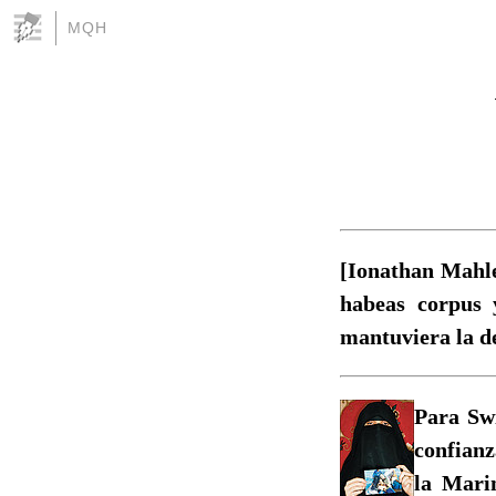
MQH
[Ionathan Mahle
habeas corpus 
mantuviera la d
Para Swi
confian
la Mari