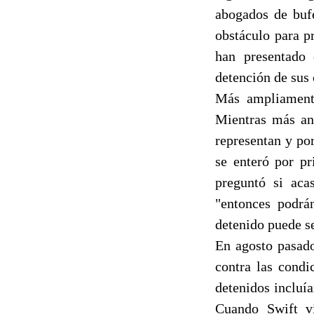
abogados de buf
obstáculo para p
han presentado 
detención de sus c
Más ampliamente
Mientras más ant
representan y po
se enteró por pr
preguntó si acas
"entonces podrán
detenido puede se
En agosto pasado
contra las cond
detenidos incluía
Cuando Swift vi