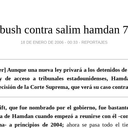
bush contra salim hamdan 
18 DE ENERO DE 2006 - 00:33
-
REPORTAJES
r] Aunque una nueva ley privará a los detenidos 
y de acceso a tribunales estadounidenses, Hamd
ecisión de la Corte Suprema, que verá su caso contr
ft, que fue nombrado por el gobierno, fue bastante 
za de Hamdan cuando empezó a reunirse con él -co
na- a principios de 2004;
ahora se pasa todo el ti