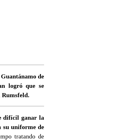
7
de Guantánamo de
an logró que se
a Rumsfeld.
difícil ganar la
n su uniforme de
empo tratando de