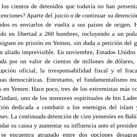
 los cientos de detenidos que todavía no han presen
enciones? Aparte del juicio o de continuar su detenció
dos es enviarlos de vuelta a sus países de origen. H
ado en libertad a 260 hombres, incluyendo a un puñ
 siguen en prisión en Yemen, sin duda a petición del 
 aliado imprevisible. En noviembre, Estados Unidos
a por un valor de cientos de millones de dólares, 
pción oficial, la irresponsabilidad fiscal y el fra
rmas democráticas. Entretanto, el fundamentalismo m
s en Yemen. Hace poco, tres de los extremistas más co
Zindani, uno de los mentores espirituales de bin Lade
ción dedicada a combatir a los enemigos del islam 
es. La continuada detención de cien yemeníes en Ba
dar su causa y aumentar su influencia ante el presiden
se encuentra atrapado entre dos opciones desagra