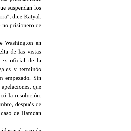
 que suspendan los
rra", dice Katyal.
 no prisionero de
de Washington en
ta de las vistas
ex oficial de la
egales y terminóo
an empezado. Sin
 apelaciones, que
có la resolución.
embre, después de
el caso de Hamdan
iderar el caso de