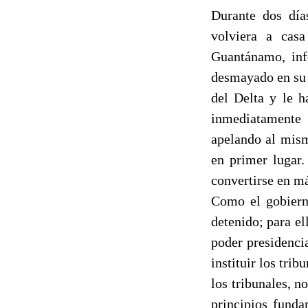
Durante dos día
volviera a cas
Guantánamo, inf
desmayado en su c
del Delta y le h
inmediatamente
apelando al mism
en primer lugar.
convertirse en má
Como el gobier
detenido; para el
poder presidenci
instituir los tri
los tribunales, n
principios funda