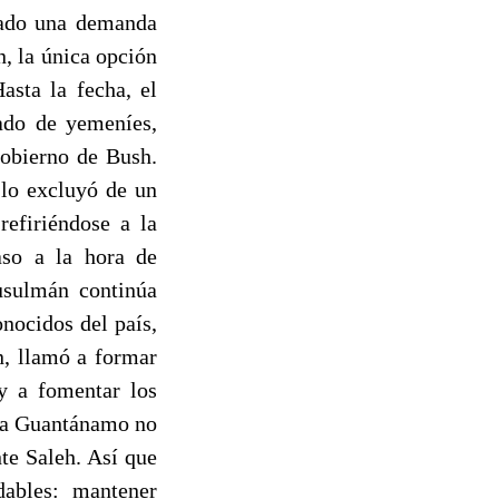
tado una demanda
n, la única opción
asta la fecha, el
ado de yemeníes,
gobierno de Bush.
 lo excluyó de un
refiriéndose a la
caso a la hora de
usulmán continúa
nocidos del país,
n, llamó a formar
y a fomentar los
hía Guantánamo no
te Saleh. Así que
dables: mantener