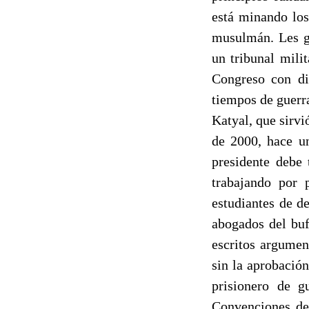
está minando los
musulmán. Les g
un tribunal mili
Congreso con di
tiempos de guerr
Katyal, que sirvi
de 2000, hace un
presidente debe 
trabajando por 
estudiantes de d
abogados del buf
escritos argumen
sin la aprobació
prisionero de g
Convenciones de