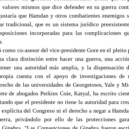
 valores mismos que dice defender en su guerra con
ustaría que Hamdan y otros combatientes enemigos s
tar tradicional, que es un sistema jurídico preexistent
sposiciones incorporadas para las complicaciones qu
a.
ó como co-asesor del vice-presidente Gore en el pleito 
a clara distinción entre hacer una guerra, una acció
tener una autoridad más amplia, y la dispensación de
propia cuenta con el apoyo de investigaciones de 
erecho de las universidades de Georgetown, Yale y Mi
ete de abogados Perkins Coie, Katyal, ha escrito cien
tando que el presidente no tiene la autoridad para crea
n explícita del Congreso ni el derecho a negar a Hamda
uerra, privándolo por ello de las protecciones gara
 Ginebra. "Las Convenciones de Ginebra fueron escri