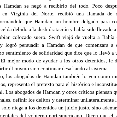
s Hamdan se negó a recibirlo del todo. Poco desp
a en Virginia del Norte, recibió una llamada de 
ormándole que Hamdan, un hombre delgado para co
elda debido a la deshidratación y había sido llevado a
abían colocado suero. Swift viajó de vuelta a Bahí
 y logró persuadir a Hamdan de que comenzara a 
o sentimiento de solidaridad que dice que lo llevó a u
 El mejor modo de ayudar a los otros detenidos, le d
rtir él mismo sino continuar desafiando al sistema.
no, los abogados de Hamdan también lo ven como m
los, representa el pretexto para el histórico e inconstitu
al. Los abogados de Hamdan y otros críticos piensan qu
bunales, definir los delitos y determinar unilateralmente
o sólo niega a los detenidos un juicio justo, sino ademá
mentales del gobierno norteamericano. Dicen que el