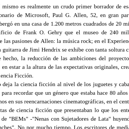
 mismo es realmente un crudo primer borrador de esa
onario de Microsoft, Paul G. Allen, 52, en gran pa
lbergó en una casa de 1.200 metros cuadrados de 20 mi
ficio de Frank O. Gehry que el museo de 240 mil
e las pasiones de Allen: la música rock; en el Experie
 guitarra de Jimi Hendrix se exhibe con tanta soltura 
 hecho, la reducción de las ambiciones del proyect
en estar a la altura de las expectativas originales, cr
encia Ficción.
deja la ciencia ficción al nivel de los juguetes y cab
 para recordar que un género que estaba hace 80 años
nos en sus reencarnaciones cinematográficas, en el centr
atas de ciencia ficción que presentaban lo que los en
de "BEMs" -"Nenas con Sujetadores de Lata" huyen
ches". No por mucho tiempo. Los escritores de medi