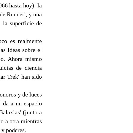
966 hasta hoy); la
ade Runner'; y una
 la superficie de
oco es realmente
las ideas sobre el
reo. Ahora mismo
uicias de ciencia
tar Trek' han sido
sonoros y de luces
' da a un espacio
Galaxias' (junto a
o a otra mientras
s y poderes.