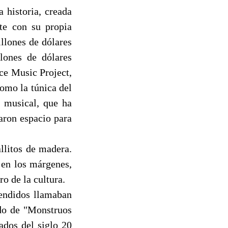
 historia, creada
rte con su propia
llones de dólares
lones de dólares
nce Music Project,
como la túnica del
o musical, que ha
earon espacio para
allitos de madera.
 en los márgenes,
o de la cultura.
tendidos llamaban
do de "Monstruos
ados del siglo 20