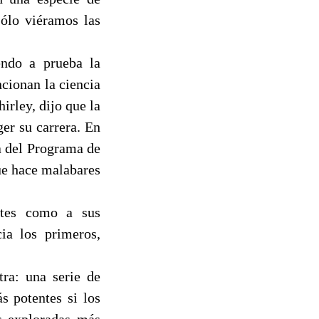
sólo viéramos las
endo a prueba la
cionan la ciencia
rley, dijo que la
ger su carrera. En
a del Programa de
ue hace malabares
entes como a sus
ia los primeros,
tra: una serie de
s potentes si los
s exploradas más