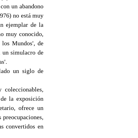
n con un abandono
1976) no está muy
n ejemplar de la
 no muy conocido,
e los Mundos', de
n un simulacro de
s'.
lado un siglo de
 coleccionables,
 de la exposición
etario, ofrece un
s preocupaciones,
ns convertidos en