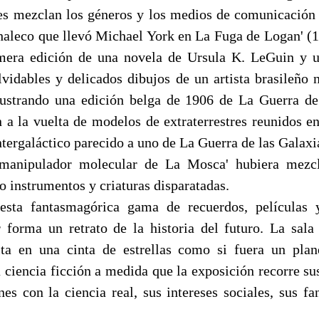
es mezclan los géneros y los medios de comunicació
 chaleco que llevó Michael York en La Fuga de Logan' (
imera edición de una novela de Ursula K. LeGuin y u
lvidables y delicados dibujos de un artista brasileño
ustrando una edición belga de 1906 de La Guerra d
n a la vuelta de modelos de extraterrestres reunidos e
ntergaláctico parecido a uno de La Guerra de las Galaxia
anipulador molecular de La Mosca' hubiera mezc
o instrumentos y criaturas disparatadas.
esta fantasmagórica gama de recuerdos, películas y
forma un retrato de la historia del futuro. La sala
lta en una cinta de estrellas como si fuera un plan
 ciencia ficción a medida que la exposición recorre su
nes con la ciencia real, sus intereses sociales, sus fa