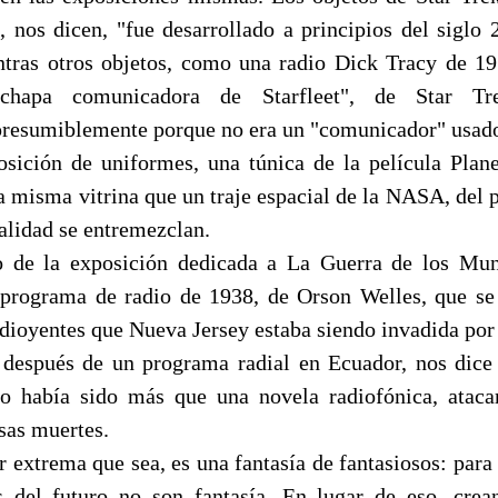
", nos dicen, "fue desarrollado a principios del sigl
ntras otros objetos, como una radio Dick Tracy de 1
chapa comunicadora de Starfleet", de Star Tr
presumiblemente porque no era un "comunicador" usado 
sición de uniformes, una túnica de la película Plane
a misma vitrina que un traje espacial de la NASA, del
ealidad se entremezclan.
o de la exposición dedicada a La Guerra de los Mun
 programa de radio de 1938, de Orson Welles, que se
adioyentes que Nueva Jersey estaba siendo invadida por
después de un programa radial en Ecuador, nos dice 
no había sido más que una novela radiofónica, ataca
sas muertes.
r extrema que sea, es una fantasía de fantasiosos: para 
s del futuro no son fantasía. En lugar de eso, cre