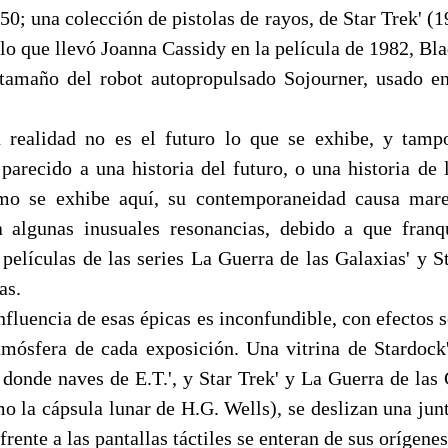
50; una colección de pistolas de rayos, de Star Trek' (1
lo que llevó Joanna Cassidy en la película de 1982, Bl
tamaño del robot autopropulsado Sojourner, usado en
n realidad no es el futuro lo que se exhibe, y tamp
 parecido a una historia del futuro, o una historia de 
omo se exhibe aquí, su contemporaneidad causa ma
 algunas inusuales resonancias, debido a que franq
películas de las series La Guerra de las Galaxias' y S
as.
nfluencia de esas épicas es inconfundible, con efectos 
tmósfera de cada exposición. Una vitrina de Stardock
donde naves de E.T.', y Star Trek' y La Guerra de las 
o la cápsula lunar de H.G. Wells), se deslizan una junt
frente a las pantallas táctiles se enteran de sus orígene