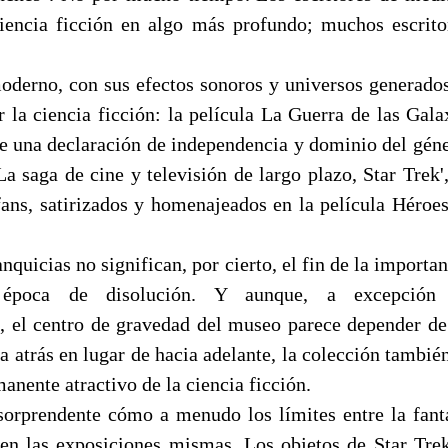
ciencia ficción en algo más profundo; muchos escrito
moderno, con sus efectos sonoros y universos generados
la ciencia ficción: la película La Guerra de las Gala
e una declaración de independencia y dominio del géne
La saga de cine y televisión de largo plazo, Star Trek
fans, satirizados y homenajeados en la película Héroes
anquicias no significan, por cierto, el fin de la importa
 época de disolución. Y aunque, a excepción
, el centro de gravedad del museo parece depender de 
a atrás en lugar de hacia adelante, la colección tambi
anente atractivo de la ciencia ficción.
sorprendente cómo a menudo los límites entre la fanta
en las exposiciones mismas. Los objetos de Star Trek