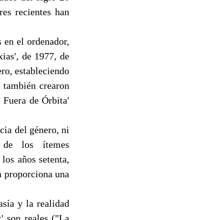
res recientes han
 en el ordenador,
xias', de 1977, de
ro, estableciendo
', también crearon
 Fuera de Órbita'
ncia del género, ni
 de los ítemes
los años setenta,
én proporciona una
sía y la realidad
' son reales ("La