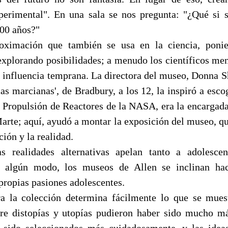
erimental". En una sala se nos pregunta: "¿Qué si 
000 años?"
oximación que también se usa en la ciencia, poni
 explorando posibilidades; a menudo los científicos men
 influencia temprana. La directora del museo, Donna Shi
cas marcianas', de Bradbury, a los 12, la inspiró a esco
e Propulsión de Reactores de la NASA, era la encargad
arte; aquí, ayudó a montar la exposición del museo, q
ción y la realidad.
as realidades alternativas apelan tanto a adolesc
e algún modo, los museos de Allen se inclinan hac
propias pasiones adolescentes.
a la colección determina fácilmente lo que se mues
re distopías y utopías pudieron haber sido mucho má
n sido seleccionados más cuidadosamente, y las idea