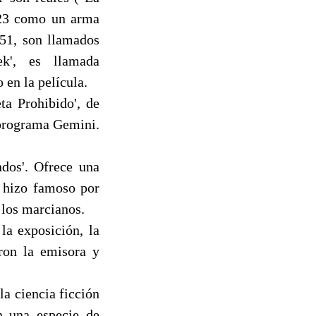
o 23 como un arma
951, son llamados
ek', es llamada
en la película.
ta Prohibido', de
 programa Gemini.
dos'. Ofrece una
 hizo famoso por
 los marcianos.
la exposición, la
ron la emisora y
la ciencia ficción
an una especie de