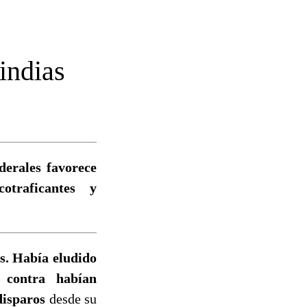
 indias
derales favorece
otraficantes y
s. Había eludido
 contra habían
disparos
desde su