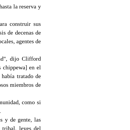
asta la reserva y
ra construir sus
sis de decenas de
ocales, agentes de
", dijo Clifford
s chippewa] en el
 había tratado de
rosos miembros de
omunidad, como si
.
s y de gente, las
tribal, leyes del