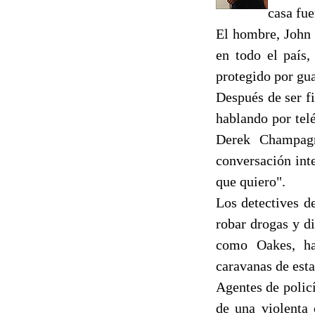
casa fue
El hombre, John 
en todo el país,
protegido por gua
Después de ser f
hablando por tel
Derek Champagn
conversación int
que quiero".
Los detectives d
robar drogas y d
como Oakes, ha
caravanas de esta
Agentes de polic
de una violenta 