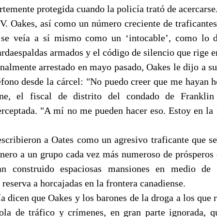
rtemente protegida cuando la policía trató de acercarse
V. Oakes, así como un número creciente de traficantes
 se veía a sí mismo como un ‘intocable’, como lo d
rdaespaldas armados y el código de silencio que rige en
inalmente arrestado en mayo pasado, Oakes le dijo a su
éfono desde la cárcel: "No puedo creer que me hayan h
e, el fiscal de distrito del condado de Franklin
erceptada. "A mí no me pueden hacer eso. Estoy en la 
escribieron a Oates como un agresivo traficante que se
inero a un grupo cada vez más numeroso de prósperos 
n construido espaciosas mansiones en medio de la
 reserva a horcajadas en la frontera canadiense.
ía dicen que Oakes y los barones de la droga a los que 
ola de tráfico y crímenes, en gran parte ignorada, q