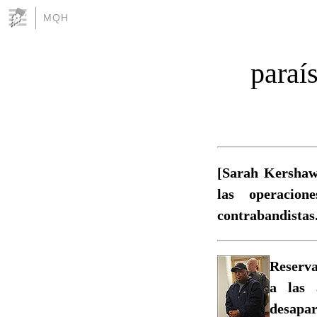
MQH
paraís
[Sarah Kershaw]
las operacion
contrabandistas
Reserva
a las 
desapar