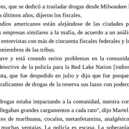
res, que se dedicó a trasladar drogas desde Milwaukee h
s últimos años, dijeron los fiscales.
dios americanos están alejándose de las ciudades pa
as empresas similares a la mafia, de acuerdo a un análi
y entrevistas con más de cincuenta fiscales federales y l
y miembros de las tribus.
ave y está creando serios problemas en la comunidad
detective de la policía para la Red Lake Nation [indio
ta, que fue despedido en julio y dijo que fue porque
 traficantes de drogas de la reserva sus lazos con pode
drogas estaba impactando a la comunidad, nuestra c
llegaban grandes cargamentos a cada rato", dijo Martel
ntes de marihuana, cocaína, metanfetamina, analgésico
 muchas ventajas. La policía es escasa. La soberanía 