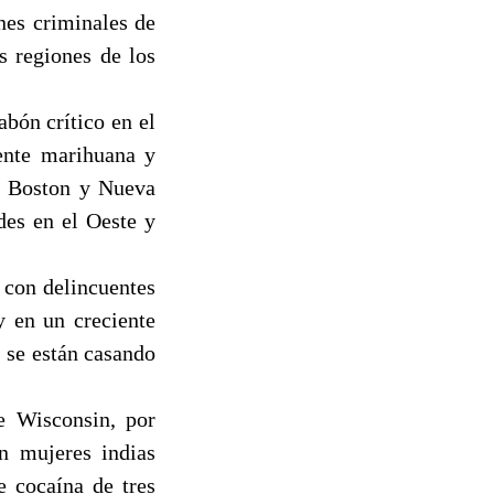
nes criminales de
s regiones de los
abón crítico en el
tente marihuana y
o, Boston y Nueva
des en el Oeste y
 con delincuentes
y en un creciente
 se están casando
e Wisconsin, por
n mujeres indias
e cocaína de tres