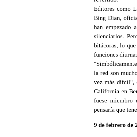
Editores como Li
Bing Dian, ofici
han empezado a 
silenciarlos. Pe
bitácoras, lo qu
funciones diurnas
"Simbólicamente 
la red son mucho
vez más difcíl",
California en Be
fuese miembro d
pensaría que ten
9 de febrero de 