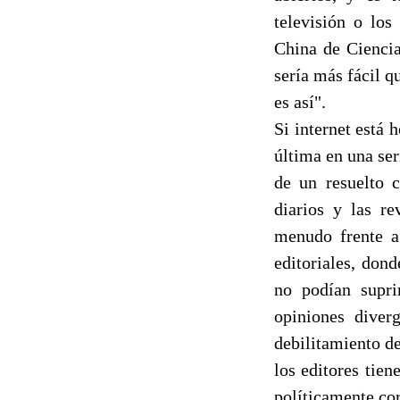
televisión o los
China de Ciencia
sería más fácil q
es así".
Si internet está 
última en una ser
de un resuelto c
diarios y las re
menudo frente a 
editoriales, don
no podían supri
opiniones diver
debilitamiento d
los editores tien
políticamente cor