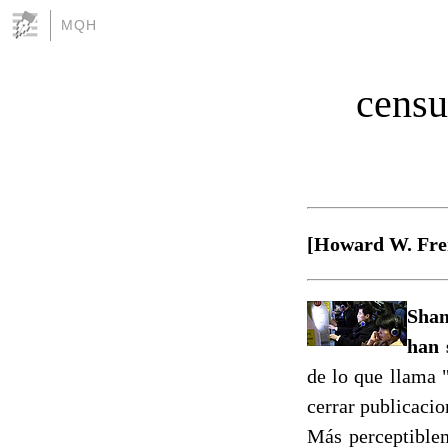
MQH
censu
[Howard W. Frenc
Shan
han 
de lo que llama 
cerrar publicacio
Más perceptiblem