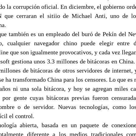
do la corrupción oficial. En diciembre, el gobierno or
 que cerraran el sitiio de Michael Anti, uno de l
na.
que también es un empleado del buró de Pekín del Ne
io, cualquier navegador chino puede elegir entre 
ine que son igualmente provocativos, y cada vez llegan
oft gestiona unos 3.3 millones de bitácoras en China.
illones de bitácoras de otros servidores de internet, 
se ha transformado China para los censores. Lo que es 
años ni una sola bitácora, y hoy se agregan miles ca
s por gente cuyas bitácoras previas fueron censurad
mbre o de servidor. Nuevas tecnologías, como los
cil el control.
cnología abierta, basada en un paquete de conexion
totalmente diferente a los medios tradicionales co