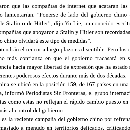
on que las compañías de internet que acataran las 
lo lamentarían. "Ponerse de lado del gobierno chino
e Stalin o de Hitler", dijo Yu Lie, un conocido escrit
ompañías que apoyaron a Stalin y Hitler son recordadas 
 chino olvidará este tipo de medidas".
tendrán el rencor a largo plazo es discutible. Pero los e
o más confianza en que el gobierno fracasará en s
dencia hacia mayor libertad de expresión que ha estado
cientes poderosos efectos durante más de dos décadas.
hina se ubicó en la posición 159, de 167 países en una 
a, informó Periodistas Sin Fronteras, el grupo interna
istas como estas no reflejan el rápido cambio puesto en
ás al control del gobierno.
es la reciente campaña del gobierno chino por refrena
asiado a menudo en territorios delicados, criticando 