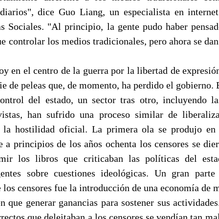
 diarios", dice Guo Liang, un especialista en intern
s Sociales. "Al principio, la gente pudo haber pensad
ue controlar los medios tradicionales, pero ahora se da
hoy en el centro de la guerra por la libertad de expresió
ie de peleas que, de momento, ha perdido el gobierno. 
ontrol del estado, un sector tras otro, incluyendo las
vistas, han sufrido una proceso similar de liberaliz
la hostilidad oficial. La primera ola se produjo e
de a principios de los años ochenta los censores se die
mir los libros que criticaban las políticas del est
gentes sobre cuestiones ideológicas. Un gran parte
e los censores fue la introducción de una economía de m
en que generar ganancias para sostener sus actividades
rectos que deleitaban a los censores se vendían tan mal