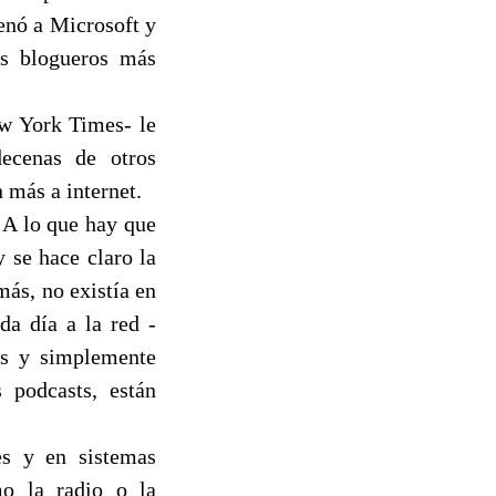
denó a Microsoft y
os blogueros más
w York Times- le
decenas de otros
 más a internet.
 A lo que hay que
y se hace claro la
más, no existía en
da día a la red -
as y simplemente
 podcasts, están
es y en sistemas
mo la radio o la