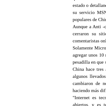
estado o detallan
su servicio MSN
populares de Chi
Aunque a Anti -
cerraron su sit
comentaristas onl
Solamente Micros
agregar unos 10 m
pesadilla en que 
China hace tres 
algunos llevado
cambiaron de no
haciendo más difí
"Internet es te
abiertos, y es 