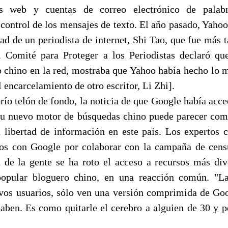
as web y cuentas de correo electrónico de palab
 control de los mensajes de texto. El año pasado, Yahoo
dad de un periodista de internet, Shi Tao, que fue más 
l Comité para Proteger a los Periodistas declaró que
io chino en la red, mostraba que Yahoo había hecho lo 
 encarcelamiento de otro escritor, Li Zhi].
ío telón de fondo, la noticia de que Google había acced
 su nuevo motor de búsquedas chino puede parecer com
a libertad de información en este país. Los expertos c
os con Google por colaborar con la campaña de cens
 de la gente se ha roto el acceso a recursos más dive
opular bloguero chino, en una reacción común. "L
evos usuarios, sólo ven una versión comprimida de Go
saben. Es como quitarle el cerebro a alguien de 30 y p