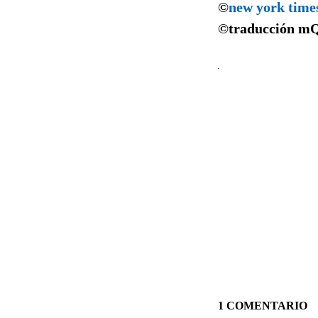
©
new york time
©traducción
m
1 COMENTARIO