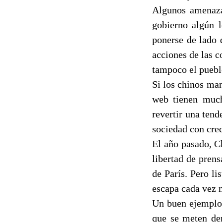
Algunos amenazar
gobierno algún 
ponerse de lado d
acciones de las c
tampoco el pueblo
Si los chinos man
web tienen much
revertir una ten
sociedad con cre
El año pasado, C
libertad de prens
de París. Pero l
escapa cada vez m
Un buen ejemplo 
que se meten dem