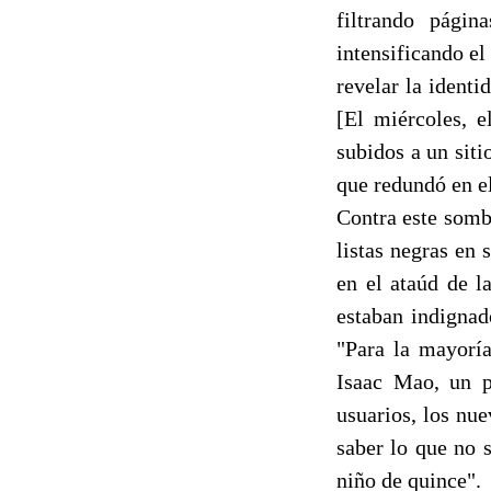
filtrando págin
intensificando el
revelar la identi
[El miércoles, e
subidos a un sit
que redundó en el
Contra este sombr
listas negras en
en el ataúd de l
estaban indignad
"Para la mayoría
Isaac Mao, un p
usuarios, los nu
saber lo que no 
niño de quince".