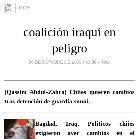
MQH
coalición iraquí en
peligro
04 DE OCTUBRE DE 2006 - 03:38
-
IRAK
[Qassim Abdul-Zahra] Chiíes quieren cambios
tras detención de guardia sunní.
Bagdad, Iraq. Políticos chiíes
exigieron ayer cambios en el