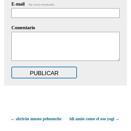
E-mail
No será mostrado.
Comentario
← abrirán museo pehuenche
idi amin como el oso yogi →